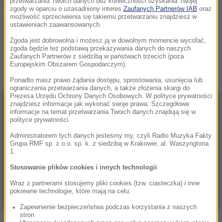
przetwarzania Twoich danych bez konieczności uzyskania Twojej
rekonstrukcji.
zgody w oparciu o uzasadniony interes
Zaufanych Partnerów IAB
oraz
możliwość sprzeciwienia się takiemu przetwarzaniu znajdziesz w
ustawieniach zaawansowanych.
No właśnie. Rząd musi być trochę najpierw
zdekonstruowany. Stanowisko ma stracić minister
Zgoda jest dobrowolna i możesz ją w dowolnym momencie wycofać,
zgoda będzie też podstawą przekazywania danych do naszych
spraw zagranicznych Witold Waszczykowski. Nie
Zaufanych Partnerów z siedzibą w państwach trzecich (poza
Europejskim Obszarem Gospodarczym).
będzie panu żal?
Ponadto masz prawo żądania dostępu, sprostowania, usunięcia lub
ograniczenia przetwarzania danych, a także złożenia skargi do
This
Prezesa Urzędu Ochrony Danych Osobowych. W polityce prywatności
is
a
znajdziesz informacje jak wykonać swoje prawa. Szczegółowe
Materiał nie mógł zostać załadowany — problem z siecią
modal
informacje na temat przetwarzania Twoich danych znajdują się w
window.
lub nieobsługiwany format.
polityce prywatności.
Administratorem tych danych jesteśmy my, czyli Radio Muzyka Fakty
Grupa RMF sp. z o.o. sp. k. z siedzibą w Krakowie, al. Waszyngtona
1.
Stosowanie plików cookies i innych technologii
Wraz z partnerami stosujemy pliki cookies (tzw. ciasteczka) i inne
pokrewne technologie, które mają na celu:
Zapewnienie bezpieczeństwa podczas korzystania z naszych
stron