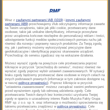
Posłuchaj:
Aktualny
0:00
/
Czas
0:00
Wraz z
zaufanymi partnerami IAB (1019)
i
innymi zaufanymi
Załadowany
:
Odtwarzaj
0%
partnerami (489)
przechowujemy i/lub odczytujemy informacje zawarte
na Twoim urządzeniu, takie jak pliki cookie, przetwarzamy dane
czas
trwania
osobowe, takie jak unikalne identyfikatory, informacje przesyłane
Ale to niestety w trzeciej godzinie naszej
przez urządzenia końcowe niezbędne do personalizacji reklam i treści,
udostępnienie funkcji mediów społecznościowych pomiaru ruchu jak
rozmowy. Zaczniemy od rekonstrukcji, ja nawet się
również dla rozwoju i poprawny naszych produktów. Za Twoją zgodą
my, jak i partnerzy możemy wykorzystywać precyzyjne dane
przygotowałem, mam tutaj takie narzędzie do
geolokalizacyjne i identyfikację poprzez skanowanie urządzeń.
rekonstruowania różnych rzeczy - to się nazywa
Przechodząc do serwisu zgadzasz się na wskazane działania.
kombinerki.
Możesz wyrazić zgodę na powyższe cele przetwarzania poprzez
kliknięcie w przycisk "przechodzę do serwisu", możesz również nie
wyrażać zgody poprzez wybór ustawień zaawansowanych. W sytuacji
Jest jeszcze śrubokręt, żeby skręcić ładną
braku zgody będziemy przetwarzać dane osobowe w innych celach na
innych podstawach prawnych (informacje w tym zakresie dostępne są
konstrukcję z tego.
w naszej
polityce prywatności
). Poprzez kliknięcie w przycisk
"ustawienia zaawansowane" możesz zarządzać swoimi preferencjami
przed wyrażeniem zgody lub odmową udzielenia zgody. Cele
I pan będzie sobie później robił...
przetwarzania Twoich danych bez konieczności uzyskania Twojej
zgody w oparciu o uzasadniony interes Radio Muzyka Fakty Grupa
RMF sp. z o.o. sp. k. oraz informacje o możliwości sprzeciwienia się
To może służyć do dekonstrukcji, a my mówimy o
takiemu przetwarzaniu znajdziesz w
polityce prywatności
. Cele