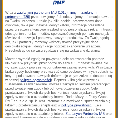
Autor książki "Konklawe. Tajemnice wyborów
papieskich" podkreślił, że zgodnie z rytuałem
Wraz z
zaufanymi partnerami IAB (1019)
i
innymi zaufanymi
partnerami (489)
przechowujemy i/lub odczytujemy informacje zawarte
pogrzebu papieży doszło do czynności liturgicznego,
na Twoim urządzeniu, takie jak pliki cookie, przetwarzamy dane
osobowe, takie jak unikalne identyfikatory, informacje przesyłane
modlitewnego stwierdzenia zgonu Franciszka.
przez urządzenia końcowe niezbędne do personalizacji reklam i treści,
udostępnienie funkcji mediów społecznościowych pomiaru ruchu jak
również dla rozwoju i poprawny naszych produktów. Za Twoją zgodą
Kiedyś było to połączone z faktycznym stwierdzeniu
my, jak i partnerzy możemy wykorzystywać precyzyjne dane
zgonu. Wołało się po imieniu chrzcielnym, a później
geolokalizacyjne i identyfikację poprzez skanowanie urządzeń.
Przechodząc do serwisu zgadzasz się na wskazane działania.
stukało się młoteczkiem w skronie. Dziś dobrze
Możesz wyrazić zgodę na powyższe cele przetwarzania poprzez
wiemy, że samo stwierdzenie zgonu należy do
kliknięcie w przycisk "przechodzę do serwisu", możesz również nie
wyrażać zgody poprzez wybór ustawień zaawansowanych. W sytuacji
lekarza, specjalisty. To się stało rano, ale z tego
braku zgody będziemy przetwarzać dane osobowe w innych celach na
innych podstawach prawnych (informacje w tym zakresie dostępne są
powodu rozdzielono stwierdzenie zgonu faktycznego
w naszej
polityce prywatności
). Poprzez kliknięcie w przycisk
"ustawienia zaawansowane" możesz zarządzać swoimi preferencjami
i liturgicznego, że tej dawnej tradycji nie ma. Ta
przed wyrażeniem zgody lub odmową udzielenia zgody. Cele
przetwarzania Twoich danych bez konieczności uzyskania Twojej
symbolika jest nieistotna
- podkreślił i dodał, że
zgody w oparciu o uzasadniony interes Radio Muzyka Fakty Grupa
RMF sp. z o.o. sp. k. oraz informacje o możliwości sprzeciwienia się
prawdopodobnie nikt papieża Franciszka nie stukał
takiemu przetwarzaniu znajdziesz w
polityce prywatności
. Cele
młoteczkiem w skronie.
Nie było tak w 2005 roku,
przetwarzania Twoich danych bez konieczności uzyskania Twojej
zgody w oparciu o uzasadniony interes
Zaufanych Partnerów IAB
oraz
najprawdopodobniej też w 1978 roku. To są rzeczy,
możliwość sprzeciwienia się takiemu przetwarzaniu znajdziesz w