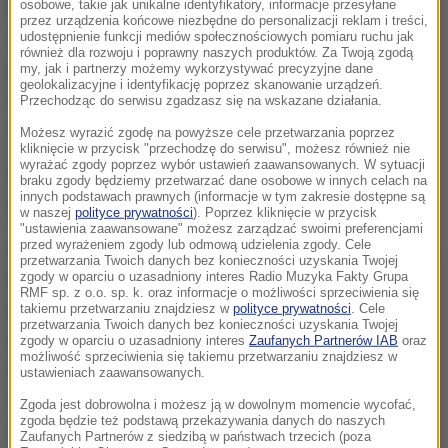
osobowe, takie jak unikalne identyfikatory, informacje przesyłane
hałasem i brakiem możliwości funkcjonowania,
przez urządzenia końcowe niezbędne do personalizacji reklam i treści,
orzekania. Ja, jako sędzia z długoletnim stażem,
udostępnienie funkcji mediów społecznościowych pomiaru ruchu jak
również dla rozwoju i poprawny naszych produktów. Za Twoją zgodą
przyzwyczaiłam się, że sędzia zasiada za stołem i
my, jak i partnerzy możemy wykorzystywać precyzyjne dane
geolokalizacyjne i identyfikację poprzez skanowanie urządzeń.
orzeka merytorycznie. Natomiast w tej chwili cały
Przechodząc do serwisu zgadzasz się na wskazane działania.
czas rozwiązujemy problem związany z procedurą.
Możesz wyrazić zgodę na powyższe cele przetwarzania poprzez
kliknięcie w przycisk "przechodzę do serwisu", możesz również nie
wyrażać zgody poprzez wybór ustawień zaawansowanych. W sytuacji
Czy to co się wczoraj wydarzyło, to jest bunt
braku zgody będziemy przetwarzać dane osobowe w innych celach na
innych podstawach prawnych (informacje w tym zakresie dostępne są
sędziów przeciwko prezesowi Rzeplińskiemu?
w naszej
polityce prywatności
). Poprzez kliknięcie w przycisk
"ustawienia zaawansowane" możesz zarządzać swoimi preferencjami
przed wyrażeniem zgody lub odmową udzielenia zgody. Cele
Absolutnie, nie jest to bunt sędziów, proszę państwa.
przetwarzania Twoich danych bez konieczności uzyskania Twojej
zgody w oparciu o uzasadniony interes Radio Muzyka Fakty Grupa
Dlatego ja wczoraj tak trochę emocjonalnie
RMF sp. z o.o. sp. k. oraz informacje o możliwości sprzeciwienia się
powiedziałam, że to nie jest pucz. Nastąpił taki
takiemu przetwarzaniu znajdziesz w
polityce prywatności
. Cele
przetwarzania Twoich danych bez konieczności uzyskania Twojej
moment, jak chodzi o regulacje prawne, że nie
zgody w oparciu o uzasadniony interes
Zaufanych Partnerów IAB
oraz
możliwość sprzeciwienia się takiemu przetwarzaniu znajdziesz w
mogliśmy już wyjść na salę rozpraw. Ja powiem
ustawieniach zaawansowanych.
tylko krótko. Wyobraźcie sobie państwo taką
Zgoda jest dobrowolna i możesz ją w dowolnym momencie wycofać,
zgoda będzie też podstawą przekazywania danych do naszych
sytuację w sądzie powszechnym, że w sądzie nie
Zaufanych Partnerów z siedzibą w państwach trzecich (poza