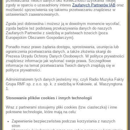
można krzyczeć, morderca nie
- stwierdził.
przetwarzania Twoich danych bez konieczności uzyskania Twojej
zgody w oparciu o uzasadniony interes
Zaufanych Partnerów IAB
oraz
możliwość sprzeciwienia się takiemu przetwarzaniu znajdziesz w
ustawieniach zaawansowanych.
Zgoda jest dobrowolna i możesz ją w dowolnym momencie wycofać,
zgoda będzie też podstawą przekazywania danych do naszych
Zaufanych Partnerów z siedzibą w państwach trzecich (poza
Europejskim Obszarem Gospodarczym).
Ponadto masz prawo żądania dostępu, sprostowania, usunięcia lub
Play
ograniczenia przetwarzania danych, a także złożenia skargi do
Prezesa Urzędu Ochrony Danych Osobowych. W polityce prywatności
znajdziesz informacje jak wykonać swoje prawa. Szczegółowe
Video
informacje na temat przetwarzania Twoich danych znajdują się w
polityce prywatności.
Administratorem tych danych jesteśmy my, czyli Radio Muzyka Fakty
Grupa RMF sp. z o.o. sp. k. z siedzibą w Krakowie, al. Waszyngtona
1.
Polskie wojska będą bronić państw
Stosowanie plików cookies i innych technologii
bałtyckich? „Polska będzie
Wraz z partnerami stosujemy pliki cookies (tzw. ciasteczka) i inne
odgrywać ważną rolę logistyczną”
pokrewne technologie, które mają na celu:
Zapewnienie bezpieczeństwa podczas korzystania z naszych
Ukraina powinna finalnie podpisać umowę z USA o
stron