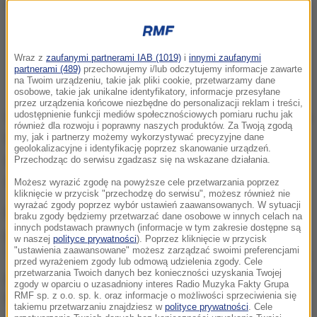
które zrealizował w życiu.
Posłuchaj:
Wraz z
zaufanymi partnerami IAB (1019)
i
innymi zaufanymi
partnerami (489)
przechowujemy i/lub odczytujemy informacje zawarte
Aktualny
0:00
/
Czas
0:00
Załadowany
:
na Twoim urządzeniu, takie jak pliki cookie, przetwarzamy dane
Odtwarzaj
0%
osobowe, takie jak unikalne identyfikatory, informacje przesyłane
przez urządzenia końcowe niezbędne do personalizacji reklam i treści,
czas
trwania
W dalszej części wypowiedzi Przydacz stwierdził, że
udostępnienie funkcji mediów społecznościowych pomiaru ruchu jak
również dla rozwoju i poprawny naszych produktów. Za Twoją zgodą
Giertych jest dla niego "postacią obrzydliwą".
To jest
my, jak i partnerzy możemy wykorzystywać precyzyjne dane
geolokalizacyjne i identyfikację poprzez skanowanie urządzeń.
moja opinia, nie chcę z takimi ludźmi mieć do
Przechodząc do serwisu zgadzasz się na wskazane działania.
czynienia.
Możesz wyrazić zgodę na powyższe cele przetwarzania poprzez
kliknięcie w przycisk "przechodzę do serwisu", możesz również nie
wyrażać zgody poprzez wybór ustawień zaawansowanych. W sytuacji
Poseł PiS stwierdził, że nie rozumie, dlaczego
braku zgody będziemy przetwarzać dane osobowe w innych celach na
innych podstawach prawnych (informacje w tym zakresie dostępne są
posłowie opozycji zostali ukarani za okrzyki
w naszej
polityce prywatności
). Poprzez kliknięcie w przycisk
"ustawienia zaawansowane" możesz zarządzać swoimi preferencjami
"morderca" w stronę Romana Giertycha. Twierdził, że
przed wyrażeniem zgody lub odmową udzielenia zgody. Cele
przetwarzania Twoich danych bez konieczności uzyskania Twojej
podobne okrzyki były wykrzykiwane w stronę posłów
zgody w oparciu o uzasadniony interes Radio Muzyka Fakty Grupa
PiS-u. Chodziło o słowa o "zdrajcach".
Zdrajca
RMF sp. z o.o. sp. k. oraz informacje o możliwości sprzeciwienia się
takiemu przetwarzaniu znajdziesz w
polityce prywatności
. Cele