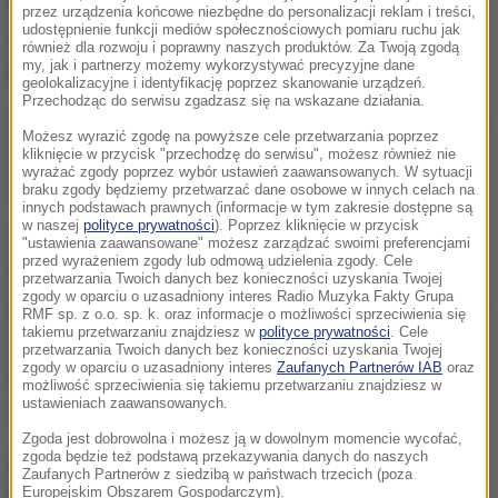
Marek Suski sugeruje, że Zbigniew
przez urządzenia końcowe niezbędne do personalizacji reklam i treści,
Ziobro przestanie być ministrem
udostępnienie funkcji mediów społecznościowych pomiaru ruchu jak
również dla rozwoju i poprawny naszych produktów. Za Twoją zgodą
sprawiedliwości
my, jak i partnerzy możemy wykorzystywać precyzyjne dane
geolokalizacyjne i identyfikację poprzez skanowanie urządzeń.
Przechodząc do serwisu zgadzasz się na wskazane działania.
Zasugerował także, że to może oznaczać zmianę na
Możesz wyrazić zgodę na powyższe cele przetwarzania poprzez
stanowisku ministra sprawiedliwości; że Zbigniew
kliknięcie w przycisk "przechodzę do serwisu", możesz również nie
wyrażać zgody poprzez wybór ustawień zaawansowanych. W sytuacji
Ziobro przestanie szefować resortowi..
braku zgody będziemy przetwarzać dane osobowe w innych celach na
innych podstawach prawnych (informacje w tym zakresie dostępne są
w naszej
polityce prywatności
). Poprzez kliknięcie w przycisk
Przyznał, że po zakończonym głosowaniu posłowie
"ustawienia zaawansowane" możesz zarządzać swoimi preferencjami
przed wyrażeniem zgody lub odmową udzielenia zgody. Cele
Prawa i Sprawiedliwości wymieniali na ten temat
przetwarzania Twoich danych bez konieczności uzyskania Twojej
zgody w oparciu o uzasadniony interes Radio Muzyka Fakty Grupa
poglądy i większość wypowiedziała się w podobnym
RMF sp. z o.o. sp. k. oraz informacje o możliwości sprzeciwienia się
takiemu przetwarzaniu znajdziesz w
polityce prywatności
. Cele
tonie.
Prezes PiS zapowiedział, że zwoła
przetwarzania Twoich danych bez konieczności uzyskania Twojej
zgody w oparciu o uzasadniony interes
Zaufanych Partnerów IAB
oraz
kierownictwo partii, bo chciałby taką decyzję
możliwość sprzeciwienia się takiemu przetwarzaniu znajdziesz w
uzgodnić -
dodał Marek Suski.
ustawieniach zaawansowanych.
Zgoda jest dobrowolna i możesz ją w dowolnym momencie wycofać,
zgoda będzie też podstawą przekazywania danych do naszych
Suski o rządzie mniejszościowym
Zaufanych Partnerów z siedzibą w państwach trzecich (poza
Europejskim Obszarem Gospodarczym).