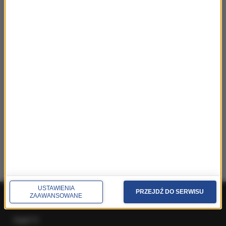
USTAWIENIA
PRZEJDŹ DO SERWISU
ZAAWANSOWANE
FAKTY