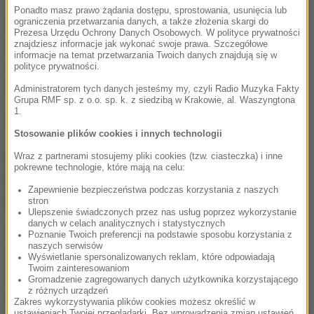
Ponadto masz prawo żądania dostępu, sprostowania, usunięcia lub
ograniczenia przetwarzania danych, a także złożenia skargi do
Może tak manipulować sytuacją na froncie, żeby
Prezesa Urzędu Ochrony Danych Osobowych. W polityce prywatności
wpływać na sytuację na Ukrainie. A Ukraińcy mogą
znajdziesz informacje jak wykonać swoje prawa. Szczegółowe
informacje na temat przetwarzania Twoich danych znajdują się w
sobie wtedy skoczyć do gardeł
- przewidywał
polityce prywatności.
ekspert.
Administratorem tych danych jesteśmy my, czyli Radio Muzyka Fakty
Grupa RMF sp. z o.o. sp. k. z siedzibą w Krakowie, al. Waszyngtona
1.
"Trump zabiera zabawki"
Stosowanie plików cookies i innych technologii
Marek Tejchman pytał swojego gościa również o
Wraz z partnerami stosujemy pliki cookies (tzw. ciasteczka) i inne
pokrewne technologie, które mają na celu:
medialne spekulacje o możliwości wycofania
Zapewnienie bezpieczeństwa podczas korzystania z naszych
amerykańskich sił z Europy.
stron
Ulepszenie świadczonych przez nas usług poprzez wykorzystanie
danych w celach analitycznych i statystycznych
Sytuacja jest bardzo emocjonująca, bo Europa nie
Poznanie Twoich preferencji na podstawie sposobu korzystania z
naszych serwisów
jest w stanie wygenerować żadnego oporu bez
Wyświetlanie spersonalizowanych reklam, które odpowiadają
Twoim zainteresowaniom
Stanów Zjednoczonych
- przyznał Pyffel.
Mamy
Gromadzenie zagregowanych danych użytkownika korzystającego
z różnych urządzeń
wiele atutów w Europie, ale bez Stanów
Zakres wykorzystywania plików cookies możesz określić w
ustawieniach Twojej przeglądarki. Bez wprowadzenia zmian ustawień,