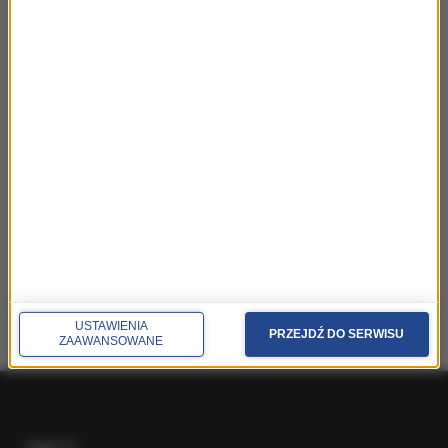
USTAWIENIA
PRZEJDŹ DO SERWISU
ZAAWANSOWANE