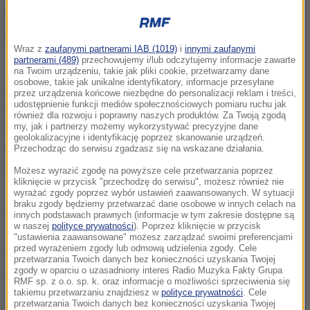
naturalnym kandydatem na
prezydenta
Wraz z
zaufanymi partnerami IAB (1019)
i
innymi zaufanymi
partnerami (489)
przechowujemy i/lub odczytujemy informacje zawarte
Donald Tusk jest naturalnym kandydatem na
na Twoim urządzeniu, takie jak pliki cookie, przetwarzamy dane
osobowe, takie jak unikalne identyfikatory, informacje przesyłane
prezydenta, ale w polityce rok to bardzo dużo
- mówi
przez urządzenia końcowe niezbędne do personalizacji reklam i treści,
udostępnienie funkcji mediów społecznościowych pomiaru ruchu jak
w internetowej części Popołudniowej rozmowy w
również dla rozwoju i poprawny naszych produktów. Za Twoją zgodą
RMF FM wicemarszałek Sejmu Małgorzata Kidawa-
my, jak i partnerzy możemy wykorzystywać precyzyjne dane
geolokalizacyjne i identyfikację poprzez skanowanie urządzeń.
Błońska o zbliżających się wyborach prezydenckich.
Przechodząc do serwisu zgadzasz się na wskazane działania.
Dodaje też:
Z przyjemnością usłyszałabym od niego,
Możesz wyrazić zgodę na powyższe cele przetwarzania poprzez
kliknięcie w przycisk "przechodzę do serwisu", możesz również nie
że jest gotów na tę funkcję
. Marcin Zaborski pytał,
wyrażać zgody poprzez wybór ustawień zaawansowanych. W sytuacji
braku zgody będziemy przetwarzać dane osobowe w innych celach na
czy Platforma Obywatelska przygotowana jest na
innych podstawach prawnych (informacje w tym zakresie dostępne są
w naszej
polityce prywatności
). Poprzez kliknięcie w przycisk
"plan B" i innego kandydata do urzędu prezydenta,
"ustawienia zaawansowane" możesz zarządzać swoimi preferencjami
przed wyrażeniem zgody lub odmową udzielenia zgody. Cele
gdyby Donald Tusk nie zdecydował się na start w
przetwarzania Twoich danych bez konieczności uzyskania Twojej
zgody w oparciu o uzasadniony interes Radio Muzyka Fakty Grupa
wyborach.
Jest kilka osób w Platformie
RMF sp. z o.o. sp. k. oraz informacje o możliwości sprzeciwienia się
Obywatelskiej, które świetnie mogłyby się ubiegać o
takiemu przetwarzaniu znajdziesz w
polityce prywatności
. Cele
przetwarzania Twoich danych bez konieczności uzyskania Twojej