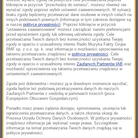
Możesz wyrazić zgodę na powyższe cele przetwarzania poprzez
kliknięcie w przycisk "przechodzę do serwisu", możesz również nie
odpowiedziała na pytanie, dlaczego partia Razem,
wyrażać zgody poprzez wybór ustawień zaawansowanych. W sytuacji
braku zgody będziemy przetwarzać dane osobowe w innych celach na
część Lewicy, poprze utworzenie koalicyjnego rządu,
innych podstawach prawnych (informacje w tym zakresie dostępne są
w naszej
polityce prywatności
). Poprzez kliknięcie w przycisk
ale do niego nie wejdzie.
"ustawienia zaawansowane" możesz zarządzać swoimi preferencjami
przed wyrażeniem zgody lub odmową udzielenia zgody. Cele
przetwarzania Twoich danych bez konieczności uzyskania Twojej
Nie udalo sie zaladowac embedu. Zobacz wpis na X
zgody w oparciu o uzasadniony interes Radio Muzyka Fakty Grupa
RMF sp. z o.o. sp. k. oraz informacje o możliwości sprzeciwienia się
takiemu przetwarzaniu znajdziesz w
polityce prywatności
. Cele
przetwarzania Twoich danych bez konieczności uzyskania Twojej
zgody w oparciu o uzasadniony interes
Zaufanych Partnerów IAB
oraz
możliwość sprzeciwienia się takiemu przetwarzaniu znajdziesz w
ustawieniach zaawansowanych.
Zgoda jest dobrowolna i możesz ją w dowolnym momencie wycofać,
zgoda będzie też podstawą przekazywania danych do naszych
Zaufanych Partnerów z siedzibą w państwach trzecich (poza
Europejskim Obszarem Gospodarczym).
Ponadto masz prawo żądania dostępu, sprostowania, usunięcia lub
ograniczenia przetwarzania danych, a także złożenia skargi do
Prezesa Urzędu Ochrony Danych Osobowych. W polityce prywatności
znajdziesz informacje jak wykonać swoje prawa. Szczegółowe
informacje na temat przetwarzania Twoich danych znajdują się w
polityce prywatności.