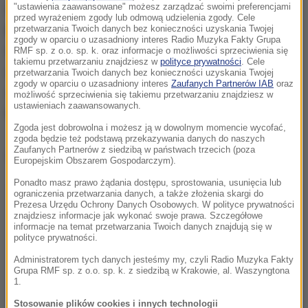
"ustawienia zaawansowane" możesz zarządzać swoimi preferencjami
Utrudnienia będą obejmowały
odcinek od Łysej
przed wyrażeniem zgody lub odmową udzielenia zgody. Cele
Polany do rejonu Wodogrzmotów Mickiewicza.
W
przetwarzania Twoich danych bez konieczności uzyskania Twojej
zgody w oparciu o uzasadniony interes Radio Muzyka Fakty Grupa
tym czasie nie będzie możliwości przejścia pieszo
RMF sp. z o.o. sp. k. oraz informacje o możliwości sprzeciwienia się
takiemu przetwarzaniu znajdziesz w
polityce prywatności
. Cele
drogą do Morskiego Oka ani przejazdu pojazdami -
przetwarzania Twoich danych bez konieczności uzyskania Twojej
zgody w oparciu o uzasadniony interes
Zaufanych Partnerów IAB
oraz
zostaną wstrzymane kursy e-busów oraz przewozy
możliwość sprzeciwienia się takiemu przetwarzaniu znajdziesz w
ustawieniach zaawansowanych.
konne.
Zgoda jest dobrowolna i możesz ją w dowolnym momencie wycofać,
zgoda będzie też podstawą przekazywania danych do naszych
Zaufanych Partnerów z siedzibą w państwach trzecich (poza
Dalsza część artykułu pod materiałem video:
Europejskim Obszarem Gospodarczym).
Ponadto masz prawo żądania dostępu, sprostowania, usunięcia lub
ograniczenia przetwarzania danych, a także złożenia skargi do
Prezesa Urzędu Ochrony Danych Osobowych. W polityce prywatności
znajdziesz informacje jak wykonać swoje prawa. Szczegółowe
informacje na temat przetwarzania Twoich danych znajdują się w
polityce prywatności.
Administratorem tych danych jesteśmy my, czyli Radio Muzyka Fakty
Grupa RMF sp. z o.o. sp. k. z siedzibą w Krakowie, al. Waszyngtona
1.
Stosowanie plików cookies i innych technologii