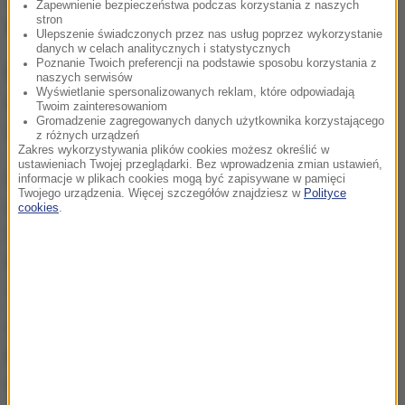
Zapewnienie bezpieczeństwa podczas korzystania z naszych
stron
przewyższające zeszłoroczne.
Ulepszenie świadczonych przez nas usług poprzez wykorzystanie
danych w celach analitycznych i statystycznych
Poznanie Twoich preferencji na podstawie sposobu korzystania z
Politechnika: Ograniczenie
naszych serwisów
Wyświetlanie spersonalizowanych reklam, które odpowiadają
ogrzewania, wygaszenie
Twoim zainteresowaniom
Gromadzenie zagregowanych danych użytkownika korzystającego
zewnętrznego oświetlenia
z różnych urządzeń
Zakres wykorzystywania plików cookies możesz określić w
ustawieniach Twojej przeglądarki. Bez wprowadzenia zmian ustawień,
Politechnika Wrocławska podkreśla, że
szuka
informacje w plikach cookies mogą być zapisywane w pamięci
Twojego urządzenia. Więcej szczegółów znajdziesz w
Polityce
oszczędności gdzie się da
- nawet kupując
cookies
.
materiały biurowe. W jej prawie 200 budynkach
ma
zostać ograniczone ogrzewanie korytarzy,
a w
salach będzie około 20 stopni Celsjusza.
Uczelnia
wygasza zewnętrzne oświetlenie
budynków.
Wyłączy też niektóre latarnie na
dziedzińcach.