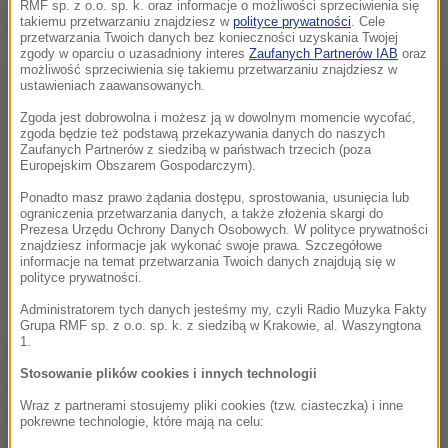
RMF sp. z o.o. sp. k. oraz informacje o możliwości sprzeciwienia się
Dalsza część artykułu pod materiałem video:
takiemu przetwarzaniu znajdziesz w
polityce prywatności
. Cele
przetwarzania Twoich danych bez konieczności uzyskania Twojej
zgody w oparciu o uzasadniony interes
Zaufanych Partnerów IAB
oraz
możliwość sprzeciwienia się takiemu przetwarzaniu znajdziesz w
ustawieniach zaawansowanych.
Zgoda jest dobrowolna i możesz ją w dowolnym momencie wycofać,
zgoda będzie też podstawą przekazywania danych do naszych
Zaufanych Partnerów z siedzibą w państwach trzecich (poza
Europejskim Obszarem Gospodarczym).
Ponadto masz prawo żądania dostępu, sprostowania, usunięcia lub
ograniczenia przetwarzania danych, a także złożenia skargi do
Prezesa Urzędu Ochrony Danych Osobowych. W polityce prywatności
znajdziesz informacje jak wykonać swoje prawa. Szczegółowe
informacje na temat przetwarzania Twoich danych znajdują się w
polityce prywatności.
Administratorem tych danych jesteśmy my, czyli Radio Muzyka Fakty
Grupa RMF sp. z o.o. sp. k. z siedzibą w Krakowie, al. Waszyngtona
1.
Uniwersytet zamierza
powtórzyć
z innymi
Stosowanie plików cookies i innych technologii
uczelniami - wspólnie z którymi tworzy jedną grupę
Wraz z partnerami stosujemy pliki cookies (tzw. ciasteczka) i inne
zakupową -
przetarg na prąd.
W pierwszym
pokrewne technologie, które mają na celu:
zaproponowano
ceny o ponad 300 procent