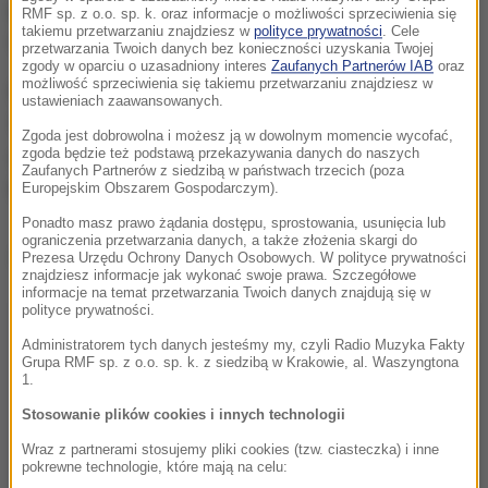
podkreśla Dominika Chudzia z Dolnośląskiego
RMF sp. z o.o. sp. k. oraz informacje o możliwości sprzeciwienia się
takiemu przetwarzaniu znajdziesz w
polityce prywatności
. Cele
Urzędu Wojewódzkiego.
przetwarzania Twoich danych bez konieczności uzyskania Twojej
zgody w oparciu o uzasadniony interes
Zaufanych Partnerów IAB
oraz
możliwość sprzeciwienia się takiemu przetwarzaniu znajdziesz w
Punkty paszportowe
mają zacząć działać na nowo
ustawieniach zaawansowanych.
14 listopada.
Zawieszają obsługę klienta z powodu
Zgoda jest dobrowolna i możesz ją w dowolnym momencie wycofać,
zgoda będzie też podstawą przekazywania danych do naszych
wejścia w życie nowej ustawy i uruchomienia
Zaufanych Partnerów z siedzibą w państwach trzecich (poza
Rejestru Dokumentów Paszportowych.
Europejskim Obszarem Gospodarczym).
Ponadto masz prawo żądania dostępu, sprostowania, usunięcia lub
ograniczenia przetwarzania danych, a także złożenia skargi do
Dalsza część artykułu pod materiałem video:
Prezesa Urzędu Ochrony Danych Osobowych. W polityce prywatności
znajdziesz informacje jak wykonać swoje prawa. Szczegółowe
informacje na temat przetwarzania Twoich danych znajdują się w
polityce prywatności.
Administratorem tych danych jesteśmy my, czyli Radio Muzyka Fakty
Grupa RMF sp. z o.o. sp. k. z siedzibą w Krakowie, al. Waszyngtona
1.
Stosowanie plików cookies i innych technologii
Wraz z partnerami stosujemy pliki cookies (tzw. ciasteczka) i inne
pokrewne technologie, które mają na celu: