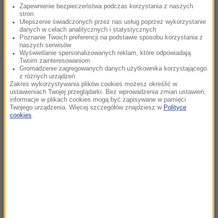
Zapewnienie bezpieczeństwa podczas korzystania z naszych
stron
Ulepszenie świadczonych przez nas usług poprzez wykorzystanie
danych w celach analitycznych i statystycznych
Poznanie Twoich preferencji na podstawie sposobu korzystania z
naszych serwisów
Wyświetlanie spersonalizowanych reklam, które odpowiadają
Po zmianach
będzie można korzystać z
Twoim zainteresowaniom
Gromadzenie zagregowanych danych użytkownika korzystającego
uproszczonej procedury
wnioskowania o paszport.
z różnych urządzeń
Nie będzie konieczności wypełniania papierowych
Zakres wykorzystywania plików cookies możesz określić w
ustawieniach Twojej przeglądarki. Bez wprowadzenia zmian ustawień,
wniosków. Wniosek będzie generowany w systemie,
informacje w plikach cookies mogą być zapisywane w pamięci
Twojego urządzenia. Więcej szczegółów znajdziesz w
Polityce
a następnie podpisywany przez wnioskodawcę na
cookies
.
urządzeniu służącym do pobierania podpisu
- dodaje
Chudzia.