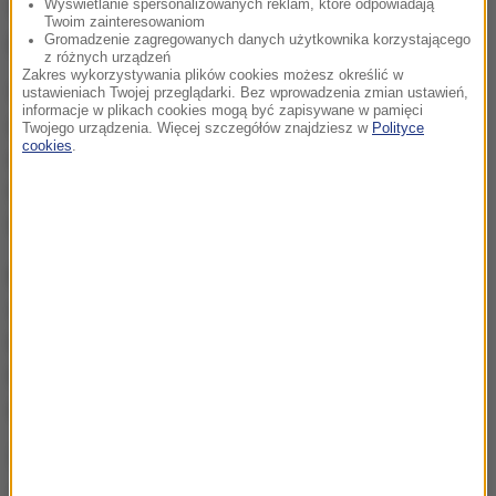
Wschodnią Obwodnicę Wrocławia - informuje
Wyświetlanie spersonalizowanych reklam, które odpowiadają
Twoim zainteresowaniom
policja.
Gromadzenie zagregowanych danych użytkownika korzystającego
z różnych urządzeń
Zakres wykorzystywania plików cookies możesz określić w
W policyjnym komunikacie dodano, że auto może
ustawieniach Twojej przeglądarki. Bez wprowadzenia zmian ustawień,
informacje w plikach cookies mogą być zapisywane w pamięci
mieć
uszkodzenia karoserii, przedniego
Twojego urządzenia. Więcej szczegółów znajdziesz w
Polityce
cookies
.
oświetlenia oraz uszkodzoną szybę czołową.
Prawdopodobnie kierowca mógł po potrąceniu 69-
latka całkowicie ją wybić.
Policja prosi o kontakt
osoby, które wiedzą coś o
wspomnianym samochodzie, albo osobie która nim
kierowała. Mogą one dzwonić pod numer telefonu
Komisariatu w Siechnicach
601 813 910 lub numer
alarmowym 112.
Źródło: RMF FM
policja
śmiertelne potrącenie
Tagi: