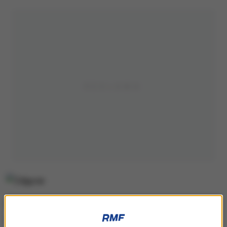
Do potrącenia doszło przed godziną 19.00 na
skrzyżowaniu
na wysokości miejscowości