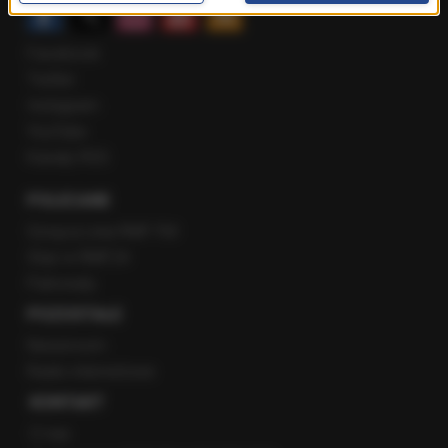
Facebook
Twitter
Instagram
YouTube
Kanały RSS
POLECANE
Gorąca Linia RMF FM
Staż w RMF24
Patronaty
POZOSTAŁE
Newsroom
Radio internetowe
KONTAKT
O nas