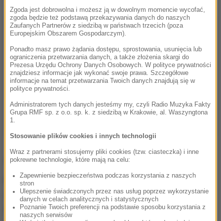
Zgoda jest dobrowolna i możesz ją w dowolnym momencie wycofać,
zgoda będzie też podstawą przekazywania danych do naszych
Zaufanych Partnerów z siedzibą w państwach trzecich (poza
Europejskim Obszarem Gospodarczym).
Ponadto masz prawo żądania dostępu, sprostowania, usunięcia lub
ograniczenia przetwarzania danych, a także złożenia skargi do
Prezesa Urzędu Ochrony Danych Osobowych. W polityce prywatności
znajdziesz informacje jak wykonać swoje prawa. Szczegółowe
informacje na temat przetwarzania Twoich danych znajdują się w
polityce prywatności.
Administratorem tych danych jesteśmy my, czyli Radio Muzyka Fakty
Grupa RMF sp. z o.o. sp. k. z siedzibą w Krakowie, al. Waszyngtona
1.
Stosowanie plików cookies i innych technologii
Wraz z partnerami stosujemy pliki cookies (tzw. ciasteczka) i inne
Jakie są ustalenia?
pokrewne technologie, które mają na celu:
Zapewnienie bezpieczeństwa podczas korzystania z naszych
Pojazd mógł poruszać się od strony ronda w Łanach
stron
Ulepszenie świadczonych przez nas usług poprzez wykorzystanie
i ostatni raz widziany był na ulicy Kościuszki w
danych w celach analitycznych i statystycznych
Poznanie Twoich preferencji na podstawie sposobu korzystania z
Siechnicach. Stamtąd mógł wrócić z powrotem na
naszych serwisów