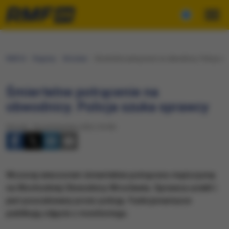
RMF24
Regiony
Wrocław
Śmiertelne potrącenie na obwodnicy. Policja s
Śmiertelne potrącenie na
obwodnicy. Policja szuka sprawcy
Wtorek, 18 października 2022 (10:09)
Wczoraj wieczorem śmiertelnie potrącono mężczyznę
na Wschodniej Obwodnicy Wrocławia. Sprawca uciekł i
jest poszukiwany przez policję. Funkcjonariusze
publikują zdjęcie z monitoringu.