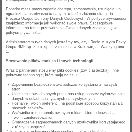
Ponadto masz prawo żądania dostępu, sprostowania, usunięcia lub
Dalsza część artykułu pod materiałem video:
ograniczenia przetwarzania danych, a także złożenia skargi do
Prezesa Urzędu Ochrony Danych Osobowych. W polityce prywatności
znajdziesz informacje jak wykonać swoje prawa. Szczegółowe
informacje na temat przetwarzania Twoich danych znajdują się w
polityce prywatności.
Administratorem tych danych jesteśmy my, czyli Radio Muzyka Fakty
Grupa RMF sp. z o.o. sp. k. z siedzibą w Krakowie, al. Waszyngtona
1.
Stosowanie plików cookies i innych technologii
Wraz z partnerami stosujemy pliki cookies (tzw. ciasteczka) i inne
pokrewne technologie, które mają na celu:
Zapewnienie bezpieczeństwa podczas korzystania z naszych
stron
Ulepszenie świadczonych przez nas usług poprzez wykorzystanie
danych w celach analitycznych i statystycznych
Źródło: RMF24
Poznanie Twoich preferencji na podstawie sposobu korzystania z
naszych serwisów
Wyświetlanie spersonalizowanych reklam, które odpowiadają
narkotyki
przestępczość
Tagi:
Twoim zainteresowaniom
Gromadzenie zagregowanych danych użytkownika korzystającego
NAJWAŻNIEJSZE FAKTY
z różnych urządzeń
Zakres wykorzystywania plików cookies możesz określić w