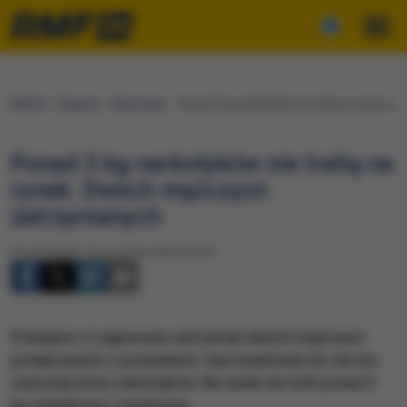
RMF24
Regiony
Warszawa
Ponad 3 kg narkotyków nie trafią na rynek.
Ponad 3 kg narkotyków nie trafią na
rynek. Dwóch mężczyzn
zatrzymanych
Poniedziałek, 26 września 2022 (09:57)
Policjanci z Legionowa zatrzymali dwóch mężczyzn
podejrzanych o posiadanie i wprowadzenie do obrotu
znacznej ilości narkotyków. Na rynek nie trafi ponad 3
kg mefedronu i marihuany.