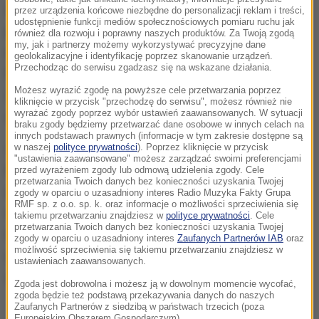
znaleźli w mieszkaniach zatrzymanych, była już
przez urządzenia końcowe niezbędne do personalizacji reklam i treści,
udostępnienie funkcji mediów społecznościowych pomiaru ruchu jak
przygotowana do sprzedaży. Zabezpieczono wagi i
również dla rozwoju i poprawny naszych produktów. Za Twoją zgodą
my, jak i partnerzy możemy wykorzystywać precyzyjne dane
inne akcesoria służące do porcjowania narkotyków.
geolokalizacyjne i identyfikację poprzez skanowanie urządzeń.
Przechodząc do serwisu zgadzasz się na wskazane działania.
Policjanci przejęli prawie kilogram marihuany, ponad
Możesz wyrazić zgodę na powyższe cele przetwarzania poprzez
2 kilogramy mefedronu i blisko 150 gramów
kliknięcie w przycisk "przechodzę do serwisu", możesz również nie
wyrażać zgody poprzez wybór ustawień zaawansowanych. W sytuacji
amfetaminy.
braku zgody będziemy przetwarzać dane osobowe w innych celach na
innych podstawach prawnych (informacje w tym zakresie dostępne są
31-latek i 36 -latek zostali zatrzymani. W
w naszej
polityce prywatności
). Poprzez kliknięcie w przycisk
"ustawienia zaawansowane" możesz zarządzać swoimi preferencjami
Prokuraturze Rejonowej w Legionowie mężczyźni
przed wyrażeniem zgody lub odmową udzielenia zgody. Cele
przetwarzania Twoich danych bez konieczności uzyskania Twojej
usłyszeli zarzuty posiadania, przygotowania oraz
zgody w oparciu o uzasadniony interes Radio Muzyka Fakty Grupa
RMF sp. z o.o. sp. k. oraz informacje o możliwości sprzeciwienia się
wprowadzenia do obrotu substancji zabronionych.
takiemu przetwarzaniu znajdziesz w
polityce prywatności
. Cele
przetwarzania Twoich danych bez konieczności uzyskania Twojej
Grozi im do 12 lat więzienia. Sąd zastosował wobec
zgody w oparciu o uzasadniony interes
Zaufanych Partnerów IAB
oraz
możliwość sprzeciwienia się takiemu przetwarzaniu znajdziesz w
obu podejrzanych trzymiesięczny tymczasowy
ustawieniach zaawansowanych.
areszt.
Zgoda jest dobrowolna i możesz ją w dowolnym momencie wycofać,
zgoda będzie też podstawą przekazywania danych do naszych
Zaufanych Partnerów z siedzibą w państwach trzecich (poza
Europejskim Obszarem Gospodarczym).