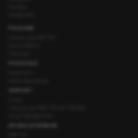
YouTube
Kanały RSS
POLECANE
Gorąca Linia RMF FM
Staż w RMF24
Patronaty
POZOSTAŁE
Newsroom
Radio internetowe
KONTAKT
O nas
Gorąca Linia RMF FM: 600 700 800
email: fakty@rmf.fm
APLIKACJE MOBILNE
RMF FM