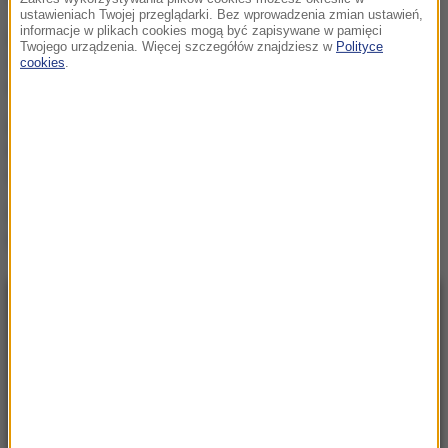
ustawieniach Twojej przeglądarki. Bez wprowadzenia zmian ustawień,
informacje w plikach cookies mogą być zapisywane w pamięci
Wielki i wydrukowany w 3D.
Twojego urządzenia. Więcej szczegółów znajdziesz w
Polityce
Szkielet legendy w
cookies
.
warszawskim zoo
Znaleziono niewybuch.
Utrudnienia w ścisłym
centrum Warszawy
Żelechów: Pożar budynku
przy stacji paliw
NAJNOWSZE
20:20
Trzy gole w Białymstoku. Skromna zaliczka
Jagielloni przed rewanżem w Glasgow