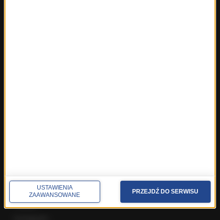
Fakty z Trójmiasta
Fakty z Warszawy
Fakty z Wrocławia
Fakty z Zakopanego
ROZMOWY W RMF FM
Najnowsze rozmowy w RMF FM
Rozmowa o 7:00 w RMF FM i Radiu RMF24
Poranna rozmowa w RMF FM
Popołudniowa rozmowa w RMF FM
Gość Krzysztofa Ziemca w RMF FM
Rozmowy w Radiu RMF24
SPOŁECZNOŚĆ
USTAWIENIA
PRZEJDŹ DO SERWISU
Facebook
ZAAWANSOWANE
Twitter
Instagram