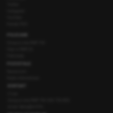
Twitter
Instagram
YouTube
Kanały RSS
POLECANE
Gorąca Linia RMF FM
Staż w RMF24
Patronaty
POZOSTAŁE
Newsroom
Radio internetowe
KONTAKT
O nas
Gorąca Linia RMF FM: 600 700 800
email: fakty@rmf.fm