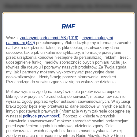
Ubędzie betonu i asfaltu, pojawią się drzewa, krzewy
i trawniki oraz miejsce z wodą.
Ogłosiliśmy przetarg
na przebudowę placu Centralnego, czyli tej
chaotycznej dziś części placu Defilad pomiędzy
Wraz z
zaufanymi partnerami IAB (1019)
i
innymi zaufanymi
Pałacem Kultury i Nauki a ulicą Marszałkowską w osi
partnerami (489)
przechowujemy i/lub odczytujemy informacje zawarte
na Twoim urządzeniu, takie jak pliki cookie, przetwarzamy dane
ulicy Złotej
- powiedział naszemu reporterowi
osobowe, takie jak unikalne identyfikatory, informacje przesyłane
przez urządzenia końcowe niezbędne do personalizacji reklam i treści,
rzecznik stołecznych drogowców Jakub Dybalski.
udostępnienie funkcji mediów społecznościowych pomiaru ruchu jak
również dla rozwoju i poprawny naszych produktów. Za Twoją zgodą
my, jak i partnerzy możemy wykorzystywać precyzyjne dane
Plac ma być przebudowany według projektu,
geolokalizacyjne i identyfikację poprzez skanowanie urządzeń.
Przechodząc do serwisu zgadzasz się na wskazane działania.
wybranego w konkursie przeprowadzonym przez
Możesz wyrazić zgodę na powyższe cele przetwarzania poprzez
Stołeczne Biuro Architektury i Planowania
kliknięcie w przycisk "przechodzę do serwisu", możesz również nie
Przestrzennego.
Zakłada on nieregularny układ
wyrażać zgody poprzez wybór ustawień zaawansowanych. W sytuacji
braku zgody będziemy przetwarzać dane osobowe w innych celach na
zieleni i chodników, który ma podkreślić
innych podstawach prawnych (informacje w tym zakresie dostępne są
w naszej
polityce prywatności
). Poprzez kliknięcie w przycisk
przedwojenne usytuowanie kamienic. Trawniki
"ustawienia zaawansowane" możesz zarządzać swoimi preferencjami
przed wyrażeniem zgody lub odmową udzielenia zgody. Cele
znajdą się właśnie w tych miejscach, gdzie przed
przetwarzania Twoich danych bez konieczności uzyskania Twojej
zgody w oparciu o uzasadniony interes Radio Muzyka Fakty Grupa