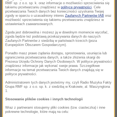
wojną stały budynki
- wyjaśnił Dybalski.
RMF sp. z o.o. sp. k. oraz informacje o możliwości sprzeciwienia się
takiemu przetwarzaniu znajdziesz w
polityce prywatności
. Cele
przetwarzania Twoich danych bez konieczności uzyskania Twojej
Zasadzonych zostanie 70 drzew. Nowa zieleń
zgody w oparciu o uzasadniony interes
Zaufanych Partnerów IAB
oraz
możliwość sprzeciwienia się takiemu przetwarzaniu znajdziesz w
otoczy Muzeum Sztuki Nowoczesnej i będzie łączyć
ustawieniach zaawansowanych.
się z parkiem po północnej stronie PKiN.
Zgoda jest dobrowolna i możesz ją w dowolnym momencie wycofać,
zgoda będzie też podstawą przekazywania danych do naszych
Na oferty w przetargu miasto czeka do 2 grudnia.
Zaufanych Partnerów z siedzibą w państwach trzecich (poza
Europejskim Obszarem Gospodarczym).
Jeśli uda się szybko rozstrzygnąć przetarg i
Ponadto masz prawo żądania dostępu, sprostowania, usunięcia lub
podpisać umowę z wykonawcą, przebudowany plac
ograniczenia przetwarzania danych, a także złożenia skargi do
Prezesa Urzędu Ochrony Danych Osobowych. W polityce prywatności
powinien być gotowy w pierwszej połowie 2024
znajdziesz informacje jak wykonać swoje prawa. Szczegółowe
informacje na temat przetwarzania Twoich danych znajdują się w
roku.
polityce prywatności.
Administratorem tych danych jesteśmy my, czyli Radio Muzyka Fakty
Grupa RMF sp. z o.o. sp. k. z siedzibą w Krakowie, al. Waszyngtona
Dalsza część artykułu pod materiałem video:
1.
Stosowanie plików cookies i innych technologii
Wraz z partnerami stosujemy pliki cookies (tzw. ciasteczka) i inne
pokrewne technologie, które mają na celu: