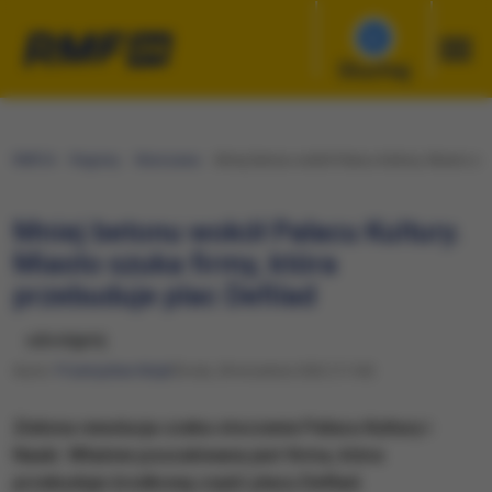
Słuchaj
RMF24
Regiony
Warszawa
​Mniej betonu wokół Pałacu Kultury. Miasto szu
​Mniej betonu wokół Pałacu Kultury.
Miasto szuka firmy, która
przebuduje plac Defilad
udostępnij
Autor:
Przemysław Mzyk
Środa, 28 września 2022 (11:04)
Zielona rewolucja czeka otoczenie Pałacu Kultury i
Nauki. Właśnie poszukiwana jest firma, która
przebuduje środkową część placu Defilad.