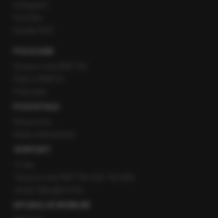
Instagram
YouTube
Kanały RSS
POLECANE
Gorąca Linia RMF FM
Staż w RMF24
Patronaty
POZOSTAŁE
Newsroom
Radio internetowe
KONTAKT
O nas
Gorąca Linia RMF FM: 600 700 800
email: fakty@rmf.fm
APLIKACJE MOBILNE