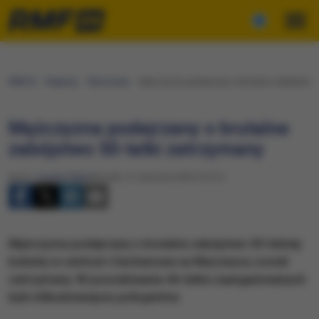
RMF24
Regiony
Warszawa
Mężczyzna podejrzany o brutalne zabójstwo 5
Mężczyzna podejrzany o brutalne
zabójstwo 50-latki zatrzymany
Autor:
Cezary Faber
Wtorek, 21 stycznia 2025 (15:21)
Mężczyzna podejrzany o brutalne zabójstwo 50-letniej
kobiety w centrum Ciechanowa na Mazowszu został
zatrzymany. W poszukiwania 46-latka zaangażowanych
było kilkudziesięciu policjantów.