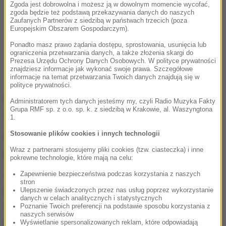
Zgoda jest dobrowolna i możesz ją w dowolnym momencie wycofać,
zgoda będzie też podstawą przekazywania danych do naszych
Zaufanych Partnerów z siedzibą w państwach trzecich (poza
Europejskim Obszarem Gospodarczym).
Ponadto masz prawo żądania dostępu, sprostowania, usunięcia lub
ograniczenia przetwarzania danych, a także złożenia skargi do
Prezesa Urzędu Ochrony Danych Osobowych. W polityce prywatności
znajdziesz informacje jak wykonać swoje prawa. Szczegółowe
informacje na temat przetwarzania Twoich danych znajdują się w
polityce prywatności.
Policjanci szybko wytypowali podejrzanego o
Administratorem tych danych jesteśmy my, czyli Radio Muzyka Fakty
Grupa RMF sp. z o.o. sp. k. z siedzibą w Krakowie, al. Waszyngtona
dokonanie zabójstwa - był nim 46-letni Piotr J.
1.
Stosowanie plików cookies i innych technologii
We wtorek, po niespełna trzech dniach
Wraz z partnerami stosujemy pliki cookies (tzw. ciasteczka) i inne
poszukiwań, mężczyzna został zatrzymany.
pokrewne technologie, które mają na celu:
Zapewnienie bezpieczeństwa podczas korzystania z naszych
46-latka idącego poboczem drogi w miejscowości
stron
Lekówiec (pow. ciechanowski, woj. mazowiecki)
Ulepszenie świadczonych przez nas usług poprzez wykorzystanie
danych w celach analitycznych i statystycznych
zauważyli ok. godz. 14:30 mundurowi z zespołu
Poznanie Twoich preferencji na podstawie sposobu korzystania z
naszych serwisów
poszukiwań ciechanowskiej komendy.
Wyświetlanie spersonalizowanych reklam, które odpowiadają