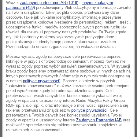
Wraz z
zaufanymi partnerami IAB (1019)
i
innymi zaufanymi
partnerami (489)
przechowujemy i/lub odczytujemy informacje zawarte
Do zbrodni doszło w sobotę ok. godz. 19.30. Dyżurny
na Twoim urządzeniu, takie jak pliki cookie, przetwarzamy dane
ciechanowskiej komendy otrzymał zgłoszenie o
osobowe, takie jak unikalne identyfikatory, informacje przesyłane
przez urządzenia końcowe niezbędne do personalizacji reklam i treści,
awanturze domowej w jednym mieszkań przy ul.
udostępnienie funkcji mediów społecznościowych pomiaru ruchu jak
również dla rozwoju i poprawny naszych produktów. Za Twoją zgodą
Pułtuskiej w Ciechanowie.
my, jak i partnerzy możemy wykorzystywać precyzyjne dane
geolokalizacyjne i identyfikację poprzez skanowanie urządzeń.
Przechodząc do serwisu zgadzasz się na wskazane działania.
Policjanci, gdy dojechali na miejsce, znaleźli 50-
Możesz wyrazić zgodę na powyższe cele przetwarzania poprzez
letnią kobietę z raną kłutą pleców. Mimo podjętej
kliknięcie w przycisk "przechodzę do serwisu", możesz również nie
wyrażać zgody poprzez wybór ustawień zaawansowanych. W sytuacji
reanimacji kobieta zmarła.
braku zgody będziemy przetwarzać dane osobowe w innych celach na
innych podstawach prawnych (informacje w tym zakresie dostępne są
w naszej
polityce prywatności
). Poprzez kliknięcie w przycisk
Szedł poboczem drogi
"ustawienia zaawansowane" możesz zarządzać swoimi preferencjami
przed wyrażeniem zgody lub odmową udzielenia zgody. Cele
przetwarzania Twoich danych bez konieczności uzyskania Twojej
zgody w oparciu o uzasadniony interes Radio Muzyka Fakty Grupa
Dalsza część artykułu pod materiałem video:
RMF sp. z o.o. sp. k. oraz informacje o możliwości sprzeciwienia się
takiemu przetwarzaniu znajdziesz w
polityce prywatności
. Cele
przetwarzania Twoich danych bez konieczności uzyskania Twojej
zgody w oparciu o uzasadniony interes
Zaufanych Partnerów IAB
oraz
możliwość sprzeciwienia się takiemu przetwarzaniu znajdziesz w
ustawieniach zaawansowanych.