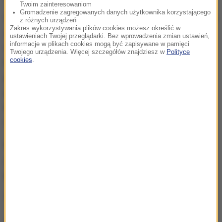
Twoim zainteresowaniom
Gromadzenie zagregowanych danych użytkownika korzystającego
W akcji poszukiwawczej brali udział funkcjonariusze
z różnych urządzeń
Zakres wykorzystywania plików cookies możesz określić w
z kilku jednostek, w tym także z Płocka i Radomia, a
ustawieniach Twojej przeglądarki. Bez wprowadzenia zmian ustawień,
informacje w plikach cookies mogą być zapisywane w pamięci
także przewodnicy psów tzw. maintringowych z
Twojego urządzenia. Więcej szczegółów znajdziesz w
Polityce
cookies
.
Komendy Głównej Policji - to specjalnie szkolone
psy, które są w stanie podjąć trop po śladzie
pozostawionym dużo wcześniej niż kilka czy
kilkanaście godzin. Do poszukiwań skierowano
również śmigłowiec.
Mężczyzna został przewieziony do komendy i
jeszcze dzisiaj zostanie przekazany do dyspozycji
prokuratora.
Źródło: RMF24