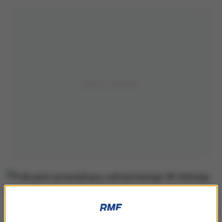
Policjanci prowadzący zatrzymanego 46-letniego mężczyznę