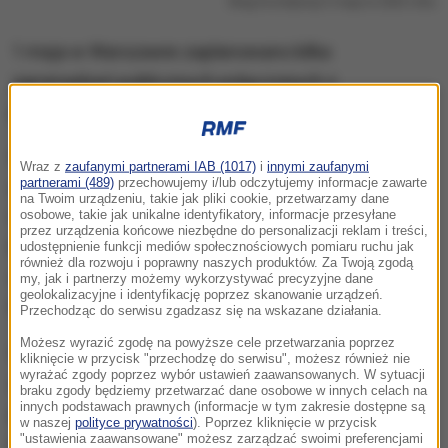
Bieg Konstytucji 3 maja w 2023 roku
1 maja w Warszawie zaplanowano kilka
zgromadzeń publicznych połączonych z
przemarszami.
W piątek, 2 maja, na placu Zamkowym odbędą się
Wraz z
zaufanymi partnerami IAB (1017)
i
innymi zaufanymi
partnerami (489)
przechowujemy i/lub odczytujemy informacje zawarte
uroczystości państwowe z okazji Dnia Flagi.
na Twoim urządzeniu, takie jak pliki cookie, przetwarzamy dane
osobowe, takie jak unikalne identyfikatory, informacje przesyłane
Centralne obchody Święta Narodowego Trzeciego
przez urządzenia końcowe niezbędne do personalizacji reklam i treści,
Maja również zaplanowano na placu Zamkowym
udostępnienie funkcji mediów społecznościowych pomiaru ruchu jak
również dla rozwoju i poprawny naszych produktów. Za Twoją zgodą
oraz na placu Piłsudskiego. W niedzielę na placu
my, jak i partnerzy możemy wykorzystywać precyzyjne dane
geolokalizacyjne i identyfikację poprzez skanowanie urządzeń.
Piłsudskiego będą świętowali strażacy.
Przechodząc do serwisu zgadzasz się na wskazane działania.
Możesz wyrazić zgodę na powyższe cele przetwarzania poprzez
W związku z tymi uroczystościami wprowadzone
kliknięcie w przycisk "przechodzę do serwisu", możesz również nie
wyrażać zgody poprzez wybór ustawień zaawansowanych. W sytuacji
zostaną zmiany w ruchu, a także ograniczenia w
braku zgody będziemy przetwarzać dane osobowe w innych celach na
innych podstawach prawnych (informacje w tym zakresie dostępne są
parkowaniu. W czasie przemarszów i defilad
w naszej
polityce prywatności
). Poprzez kliknięcie w przycisk
"ustawienia zaawansowane" możesz zarządzać swoimi preferencjami
policjanci dodatkowo będą wstrzymywali ruch na