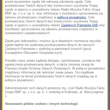
przed wyrażeniem zgody lub odmową udzielenia zgody. Cele
przetwarzania Twoich danych bez konieczności uzyskania Twojej
ulicach.
zgody w oparciu o uzasadniony interes Radio Muzyka Fakty Grupa
RMF sp. z o.o. sp. k. oraz informacje o możliwości sprzeciwienia się
takiemu przetwarzaniu znajdziesz w
polityce prywatności
. Cele
Dalsza część artykułu pod materiałem video:
przetwarzania Twoich danych bez konieczności uzyskania Twojej
zgody w oparciu o uzasadniony interes
Zaufanych Partnerów IAB
oraz
możliwość sprzeciwienia się takiemu przetwarzaniu znajdziesz w
ustawieniach zaawansowanych.
Zgoda jest dobrowolna i możesz ją w dowolnym momencie wycofać,
zgoda będzie też podstawą przekazywania danych do naszych
Zaufanych Partnerów z siedzibą w państwach trzecich (poza
Europejskim Obszarem Gospodarczym).
Ponadto masz prawo żądania dostępu, sprostowania, usunięcia lub
ograniczenia przetwarzania danych, a także złożenia skargi do
Prezesa Urzędu Ochrony Danych Osobowych. W polityce prywatności
znajdziesz informacje jak wykonać swoje prawa. Szczegółowe
informacje na temat przetwarzania Twoich danych znajdują się w
polityce prywatności.
Administratorem tych danych jesteśmy my, czyli Radio Muzyka Fakty
Grupa RMF sp. z o.o. sp. k. z siedzibą w Krakowie, al. Waszyngtona
1.
Stosowanie plików cookies i innych technologii