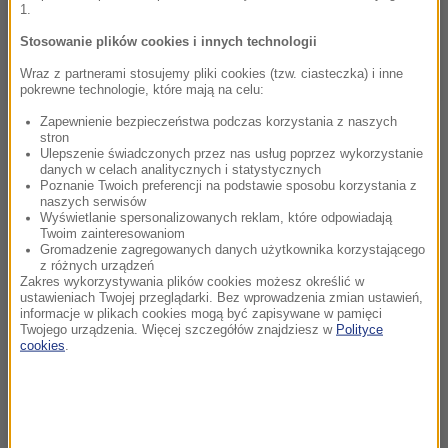
1.
Stosowanie plików cookies i innych technologii
Wraz z partnerami stosujemy pliki cookies (tzw. ciasteczka) i inne
pokrewne technologie, które mają na celu:
Zapewnienie bezpieczeństwa podczas korzystania z naszych
stron
Ulepszenie świadczonych przez nas usług poprzez wykorzystanie
danych w celach analitycznych i statystycznych
Poznanie Twoich preferencji na podstawie sposobu korzystania z
naszych serwisów
Wyświetlanie spersonalizowanych reklam, które odpowiadają
Twoim zainteresowaniom
Gromadzenie zagregowanych danych użytkownika korzystającego
z różnych urządzeń
Zakres wykorzystywania plików cookies możesz określić w
ustawieniach Twojej przeglądarki. Bez wprowadzenia zmian ustawień,
informacje w plikach cookies mogą być zapisywane w pamięci
Twojego urządzenia. Więcej szczegółów znajdziesz w
Polityce
cookies
.