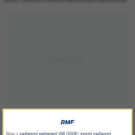
Miejsce wypadku
Wraz z
zaufanymi partnerami IAB (1019)
i
innymi zaufanymi