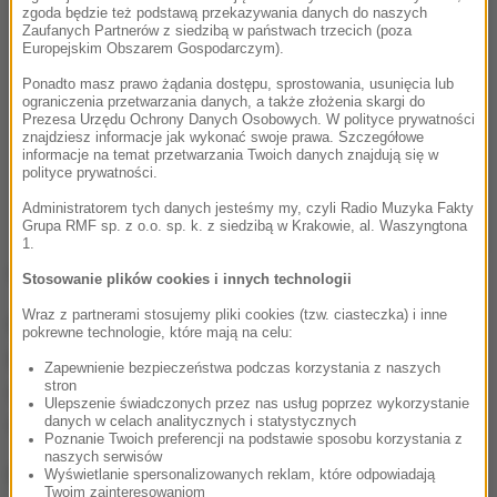
zgoda będzie też podstawą przekazywania danych do naszych
Zaufanych Partnerów z siedzibą w państwach trzecich (poza
Europejskim Obszarem Gospodarczym).
Ponadto masz prawo żądania dostępu, sprostowania, usunięcia lub
ograniczenia przetwarzania danych, a także złożenia skargi do
Prezesa Urzędu Ochrony Danych Osobowych. W polityce prywatności
znajdziesz informacje jak wykonać swoje prawa. Szczegółowe
informacje na temat przetwarzania Twoich danych znajdują się w
polityce prywatności.
Administratorem tych danych jesteśmy my, czyli Radio Muzyka Fakty
Grupa RMF sp. z o.o. sp. k. z siedzibą w Krakowie, al. Waszyngtona
1.
Ciężarówka nie uderzyła w żaden inny samochód.
Stosowanie plików cookies i innych technologii
Wraz z partnerami stosujemy pliki cookies (tzw. ciasteczka) i inne
Stworzyły się wielokilometrowe zatory zarówno w
pokrewne technologie, które mają na celu:
stronę Gdańska, jak i Gdyni.
Na szczęście potem
Zapewnienie bezpieczeństwa podczas korzystania z naszych
stron
udało się zawrócić kierowców, którzy utknęli na
Ulepszenie świadczonych przez nas usług poprzez wykorzystanie
obwodnicy.
danych w celach analitycznych i statystycznych
Poznanie Twoich preferencji na podstawie sposobu korzystania z
naszych serwisów
Niestety, w całym Trójmieście tworzyły się korki -
Wyświetlanie spersonalizowanych reklam, które odpowiadają
Twoim zainteresowaniom