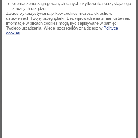
właśnie z powodu tego zdarzenia.
Gromadzenie zagregowanych danych użytkownika korzystającego
z różnych urządzeń
Zakres wykorzystywania plików cookies możesz określić w
ustawieniach Twojej przeglądarki. Bez wprowadzenia zmian ustawień,
informacje w plikach cookies mogą być zapisywane w pamięci
Twojego urządzenia. Więcej szczegółów znajdziesz w
Polityce
cookies
.
Opracowanie:
Magdalena Partyła
Źródło: RMF FM
wypadek
Tagi:
NAJWAŻNIEJSZE FAKTY
Gratka dla miłośników
bałtyckich przestworzy.
Możesz eksplorować te
wraki bez zezwolenia
W tym mieście jutro zawyją
syreny. To testy systemu