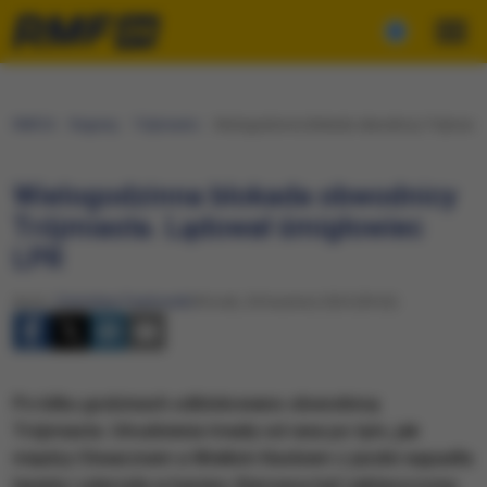
RMF24
Regiony
Trójmiasto
Wielogodzinna blokada obwodnicy Trójmiast
Wielogodzinna blokada obwodnicy
Trójmiasta. Lądował śmigłowiec
LPR
Autor:
Stanisław Pawłowski
Wtorek, 30 kwietnia 2024 (09:26)
Po kilku godzinach odblokowano obwodnicę
Trójmiasta. Utrudnienia trwały od rana po tym, jak
między Chwarznem a Wielkim Kackiem z jezdni wypadła
laweta i uderzyła w bariery. Kierowca był zakleszczony.