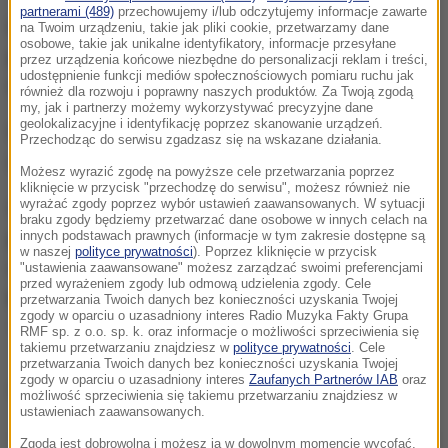
partnerami (489)
przechowujemy i/lub odczytujemy informacje zawarte
Laweta, po tym jak najprawdopodobniej wpadła w
na Twoim urządzeniu, takie jak pliki cookie, przetwarzamy dane
osobowe, takie jak unikalne identyfikatory, informacje przesyłane
poślizg, wbiła się w bariery.
Stała w poprzek,
przez urządzenia końcowe niezbędne do personalizacji reklam i treści,
udostępnienie funkcji mediów społecznościowych pomiaru ruchu jak
blokując obie nitki obwodnicy.
również dla rozwoju i poprawny naszych produktów. Za Twoją zgodą
my, jak i partnerzy możemy wykorzystywać precyzyjne dane
geolokalizacyjne i identyfikację poprzez skanowanie urządzeń.
Po godz. 9 na obwodnicy wylądował śmigłowiec
Przechodząc do serwisu zgadzasz się na wskazane działania.
Lotniczego Pogotowia Ratunkowego.
Możesz wyrazić zgodę na powyższe cele przetwarzania poprzez
kliknięcie w przycisk "przechodzę do serwisu", możesz również nie
wyrażać zgody poprzez wybór ustawień zaawansowanych. W sytuacji
Samochód przewoził podnośnik, który spadł i
braku zgody będziemy przetwarzać dane osobowe w innych celach na
przygniótł kabinę kierowcy.
innych podstawach prawnych (informacje w tym zakresie dostępne są
Jak potwierdził nam
w naszej
polityce prywatności
). Poprzez kliknięcie w przycisk
Łukasz Płusa rzecznik pomorskich strażaków,
"ustawienia zaawansowane" możesz zarządzać swoimi preferencjami
przed wyrażeniem zgody lub odmową udzielenia zgody. Cele
kierowca był zakleszczony w kabinie.
Przed godz.
przetwarzania Twoich danych bez konieczności uzyskania Twojej
zgody w oparciu o uzasadniony interes Radio Muzyka Fakty Grupa
10 udało się go uwolnić. Jest przytomny.
RMF sp. z o.o. sp. k. oraz informacje o możliwości sprzeciwienia się
takiemu przetwarzaniu znajdziesz w
polityce prywatności
. Cele
przetwarzania Twoich danych bez konieczności uzyskania Twojej
zgody w oparciu o uzasadniony interes
Zaufanych Partnerów IAB
oraz
Dalsza część artykułu pod materiałem video:
możliwość sprzeciwienia się takiemu przetwarzaniu znajdziesz w
ustawieniach zaawansowanych.
Zgoda jest dobrowolna i możesz ją w dowolnym momencie wycofać,