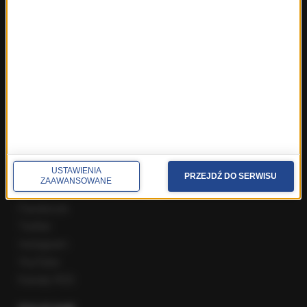
Fakty z Zakopanego
ROZMOWY W RMF FM
Najnowsze rozmowy w RMF FM
Rozmowa o 7:00 w RMF FM i Radiu RMF24
Poranna rozmowa w RMF FM
Popołudniowa rozmowa w RMF FM
Gość Krzysztofa Ziemca w RMF FM
Rozmowy w Radiu RMF24
SPOŁECZNOŚĆ
USTAWIENIA
PRZEJDŹ DO SERWISU
ZAAWANSOWANE
Facebook
Twitter
Instagram
YouTube
Kanały RSS