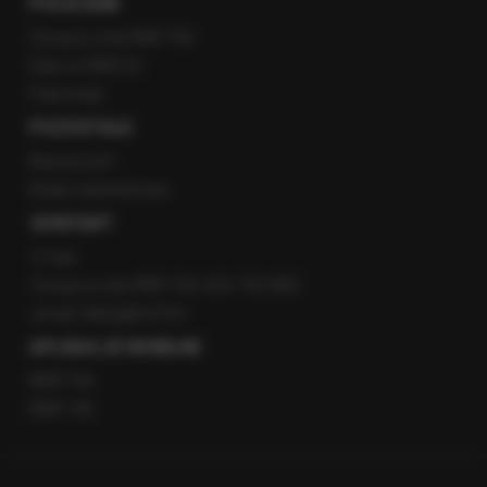
POLECANE
Gorąca Linia RMF FM
Staż w RMF24
Patronaty
POZOSTAŁE
Newsroom
Radio internetowe
KONTAKT
O nas
Gorąca Linia RMF FM: 600 700 800
email: fakty@rmf.fm
APLIKACJE MOBILNE
RMF FM
RMF ON