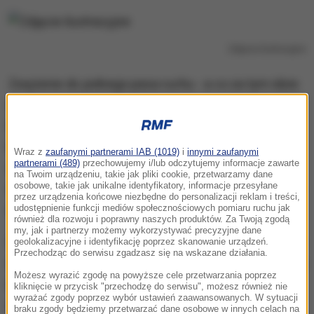
Zdjęcie ilustracyjne
Zwężenie do jednego pasa ruchu - a co za tym idzie
duże utrudnienia w ruchu - mają związek z trwającą
budową tak zwanej Trasy Kaszubskiej. Będzie ona
krzyżować się obwodnicą Trójmiasta na wysokości
Wraz z
zaufanymi partnerami IAB (1019)
i
innymi zaufanymi
partnerami (489)
przechowujemy i/lub odczytujemy informacje zawarte
węzła Wielki Kack w Gdyni. To kolejne, duże zmiany
na Twoim urządzeniu, takie jak pliki cookie, przetwarzamy dane
osobowe, takie jak unikalne identyfikatory, informacje przesyłane
w organizacji ruchu, które trwają już wiele miesięcy i
przez urządzenia końcowe niezbędne do personalizacji reklam i treści,
na co dzień dają się we znaki kierowcom.
udostępnienie funkcji mediów społecznościowych pomiaru ruchu jak
również dla rozwoju i poprawny naszych produktów. Za Twoją zgodą
my, jak i partnerzy możemy wykorzystywać precyzyjne dane
Utrudnienia związane są z koniecznością wykonania
geolokalizacyjne i identyfikację poprzez skanowanie urządzeń.
Przechodząc do serwisu zgadzasz się na wskazane działania.
nowej nawierzchni w rejonie węzła.
W nocy ze środy
Możesz wyrazić zgodę na powyższe cele przetwarzania poprzez
na czwartek w godzinach 20.00-5.00 zwężona
kliknięcie w przycisk "przechodzę do serwisu", możesz również nie
wyrażać zgody poprzez wybór ustawień zaawansowanych. W sytuacji
zostanie jedynie droga w kierunku Chyloni.
Jak
braku zgody będziemy przetwarzać dane osobowe w innych celach na