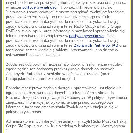
innych podstawach prawnych (informacje w tym zakresie dostępne są
informuje Generalna Dyrekcja Dróg Krajowych i
w naszej
polityce prywatności
). Poprzez kliknięcie w przycisk
"ustawienia zaawansowane" możesz zarządzać swoimi preferencjami
Autostrad - w tym czasie prowadzone będzie
przed wyrażeniem zgody lub odmową udzielenia zgody. Cele
przetwarzania Twoich danych bez konieczności uzyskania Twojej
frezowanie istniejącej nawierzchni.
zgody w oparciu o uzasadniony interes Radio Muzyka Fakty Grupa
RMF sp. z o.o. sp. k. oraz informacje o możliwości sprzeciwienia się
takiemu przetwarzaniu znajdziesz w
polityce prywatności
. Cele
Po jednym pasie w obu kierunkach
przetwarzania Twoich danych bez konieczności uzyskania Twojej
zgody w oparciu o uzasadniony interes
Zaufanych Partnerów IAB
oraz
możliwość sprzeciwienia się takiemu przetwarzaniu znajdziesz w
ustawieniach zaawansowanych.
Dalsza część artykułu pod materiałem video:
Zgoda jest dobrowolna i możesz ją w dowolnym momencie wycofać,
zgoda będzie też podstawą przekazywania danych do naszych
Zaufanych Partnerów z siedzibą w państwach trzecich (poza
Europejskim Obszarem Gospodarczym).
Ponadto masz prawo żądania dostępu, sprostowania, usunięcia lub
ograniczenia przetwarzania danych, a także złożenia skargi do
Prezesa Urzędu Ochrony Danych Osobowych. W polityce prywatności
znajdziesz informacje jak wykonać swoje prawa. Szczegółowe
informacje na temat przetwarzania Twoich danych znajdują się w
polityce prywatności.
Administratorem tych danych jesteśmy my, czyli Radio Muzyka Fakty
Grupa RMF sp. z o.o. sp. k. z siedzibą w Krakowie, al. Waszyngtona
1.