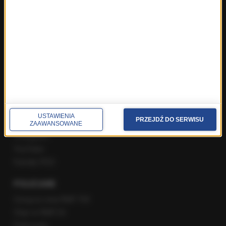
Rozmowa o 7:00 w RMF FM i Radiu RMF24
Poranna rozmowa w RMF FM
Popołudniowa rozmowa w RMF FM
Gość Krzysztofa Ziemca w RMF FM
Rozmowy w Radiu RMF24
SPOŁECZNOŚĆ
Facebook
USTAWIENIA
PRZEJDŹ DO SERWISU
Twitter
ZAAWANSOWANE
Instagram
YouTube
Kanały RSS
POLECANE
Gorąca Linia RMF FM
Staż w RMF24
Patronaty