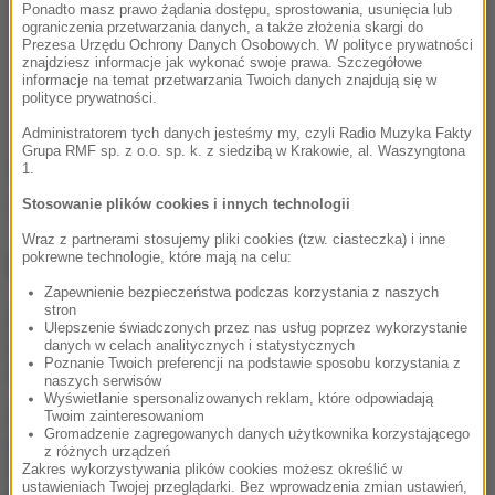
Ponadto masz prawo żądania dostępu, sprostowania, usunięcia lub
ograniczenia przetwarzania danych, a także złożenia skargi do
Prezesa Urzędu Ochrony Danych Osobowych. W polityce prywatności
znajdziesz informacje jak wykonać swoje prawa. Szczegółowe
informacje na temat przetwarzania Twoich danych znajdują się w
polityce prywatności.
Administratorem tych danych jesteśmy my, czyli Radio Muzyka Fakty
Grupa RMF sp. z o.o. sp. k. z siedzibą w Krakowie, al. Waszyngtona
Źródło: RMF24
1.
Stosowanie plików cookies i innych technologii
znęcanie nad zwierzętami
Tagi:
Wraz z partnerami stosujemy pliki cookies (tzw. ciasteczka) i inne
pokrewne technologie, które mają na celu:
NAJWAŻNIEJSZE FAKTY
Zapewnienie bezpieczeństwa podczas korzystania z naszych
stron
W tym mieście jutro zawyją
Ulepszenie świadczonych przez nas usług poprzez wykorzystanie
syreny. To testy systemu
danych w celach analitycznych i statystycznych
Poznanie Twoich preferencji na podstawie sposobu korzystania z
ostrzegania
naszych serwisów
Wyświetlanie spersonalizowanych reklam, które odpowiadają
Mężczyzna zginął
Twoim zainteresowaniom
Gromadzenie zagregowanych danych użytkownika korzystającego
potrącony przez pociąg.
z różnych urządzeń
Chciał przebiec przez
Zakres wykorzystywania plików cookies możesz określić w
torowisko
ustawieniach Twojej przeglądarki. Bez wprowadzenia zmian ustawień,