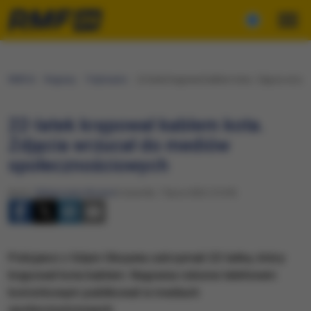
RMF24
Regiony
Trójmiasto
​22-latek krępował kablem kota. Zdjęcia wrz
​22-latek krępował kablem kota.
Zdjęcia wrzucał do mediów
społecznościowych
Autor:
Małgorzata Wosion
Czwartek, 7 lipca 2022 (15:39)
Policjanci z Gdyni-Oksywia zatrzymali 22-latka, który
krępował kota kablem. Nagrania robione telefonem
komórkowym publikował w mediach
społecznościowych.