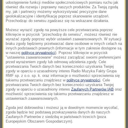
udostępnienie funkcji mediów społecznościowych pomiaru ruchu jak
Mężczyzna znęcał się nad kotem pod nieobecność
również dla rozwoju i poprawny naszych produktów. Za Twoją zgodą
my, jak i partnerzy możemy wykorzystywać precyzyjne dane
jego właściciela. Policjanci zabezpieczyli nagrania i
geolokalizacyjne i identyfikację poprzez skanowanie urządzeń.
Przechodząc do serwisu zgadzasz się na wskazane działania.
przesłuchują świadków.
Możesz wyrazić zgodę na powyższe cele przetwarzania poprzez
kliknięcie w przycisk "przechodzę do serwisu", możesz również nie
22-latek trafił do policyjnej celi. W prokuraturze
wyrażać zgody poprzez wybór ustawień zaawansowanych. W sytuacji
braku zgody będziemy przetwarzać dane osobowe w innych celach na
usłyszy zarzuty. Za złamanie przepisów ustawą o
innych podstawach prawnych (informacje w tym zakresie dostępne są
w naszej
polityce prywatności
). Poprzez kliknięcie w przycisk
ochronie zwierząt grozi mu do 5 lat więzienia.
"ustawienia zaawansowane" możesz zarządzać swoimi preferencjami
przed wyrażeniem zgody lub odmową udzielenia zgody. Cele
przetwarzania Twoich danych bez konieczności uzyskania Twojej
zgody w oparciu o uzasadniony interes Radio Muzyka Fakty Grupa
RMF sp. z o.o. sp. k. oraz informacje o możliwości sprzeciwienia się
takiemu przetwarzaniu znajdziesz w
polityce prywatności
. Cele
Dalsza część artykułu pod materiałem video:
przetwarzania Twoich danych bez konieczności uzyskania Twojej
zgody w oparciu o uzasadniony interes
Zaufanych Partnerów IAB
oraz
możliwość sprzeciwienia się takiemu przetwarzaniu znajdziesz w
ustawieniach zaawansowanych.
Zgoda jest dobrowolna i możesz ją w dowolnym momencie wycofać,
zgoda będzie też podstawą przekazywania danych do naszych
Zaufanych Partnerów z siedzibą w państwach trzecich (poza
Europejskim Obszarem Gospodarczym).