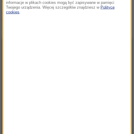
informacje w plikach cookies mogą być zapisywane w pamięci
Twojego urządzenia. Więcej szczegółów znajdziesz w
Polityce
Więcej miejsca na
cookies
.
parawany. Władysławowo
zyska szerszą plażę
NAJNOWSZE
11:03
Brutalny atak na warszawskiej Ochocie.
Zatrzymano 5 Gruzinów
10:56
Beata Szydło ukarana. Mandat na 3 tys. zł
10:38
Dlaczego aplikacja pogodowa w telefonie się
myli? Ekspert wyjaśnia