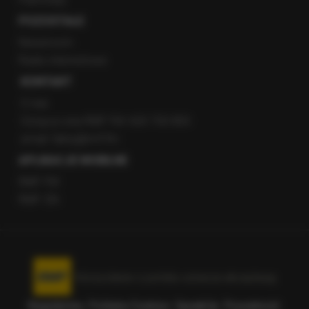
POZOSTAŁE
Newsroom
Radio internetowe
KONTAKT
O nas
Gorąca Linia RMF FM: 600 700 800
email: fakty@rmf.fm
APLIKACJE MOBILNE
RMF FM
RMF ON
Korzystanie z portalu oznacza akceptację
Regulaminu
.
Polityka Cookies
.
SpeakUp
.
Prywatność
.