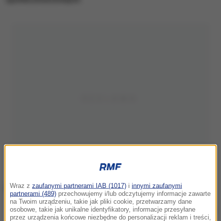
Wraz z
zaufanymi partnerami IAB (1017)
i
innymi zaufanymi
partnerami (489)
przechowujemy i/lub odczytujemy informacje zawarte
na Twoim urządzeniu, takie jak pliki cookie, przetwarzamy dane
Zdjęcie ilustracyjne
osobowe, takie jak unikalne identyfikatory, informacje przesyłane
przez urządzenia końcowe niezbędne do personalizacji reklam i treści,