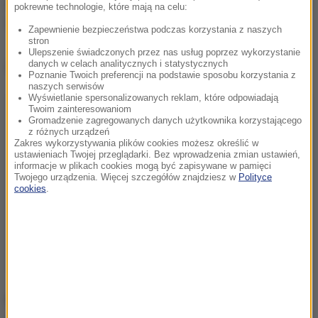
jezdni. Prace będą kosztować prawie 85 mln złotych.
pokrewne technologie, które mają na celu:
Ich wykonanie zajmie 2 lata.
Zapewnienie bezpieczeństwa podczas korzystania z naszych
stron
Ulepszenie świadczonych przez nas usług poprzez wykorzystanie
Dalsza część artykułu pod materiałem video:
danych w celach analitycznych i statystycznych
Poznanie Twoich preferencji na podstawie sposobu korzystania z
naszych serwisów
Wyświetlanie spersonalizowanych reklam, które odpowiadają
Twoim zainteresowaniom
Gromadzenie zagregowanych danych użytkownika korzystającego
z różnych urządzeń
Zakres wykorzystywania plików cookies możesz określić w
ustawieniach Twojej przeglądarki. Bez wprowadzenia zmian ustawień,
informacje w plikach cookies mogą być zapisywane w pamięci
Twojego urządzenia. Więcej szczegółów znajdziesz w
Polityce
cookies
.
Nitka wjazdowa Trasy Zamkowej podobny remont