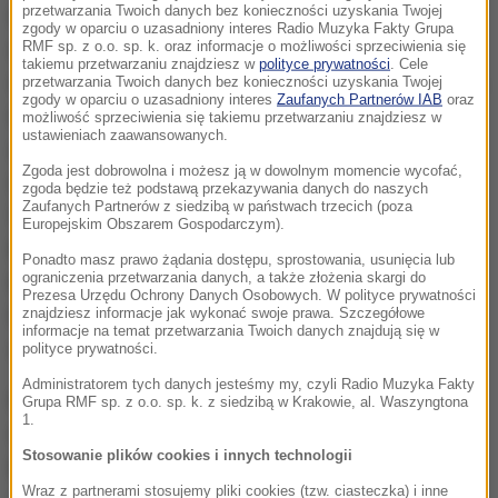
przetwarzania Twoich danych bez konieczności uzyskania Twojej
mostów oraz łącznicy zlokalizowanych w ciągu
zgody w oparciu o uzasadniony interes Radio Muzyka Fakty Grupa
drogi wojewódzkiej nr 115 w Szczecinie wraz z
RMF sp. z o.o. sp. k. oraz informacje o możliwości sprzeciwienia się
takiemu przetwarzaniu znajdziesz w
polityce prywatności
. Cele
dojazdami do obiektów. Prace obejmować będą m.in.
przetwarzania Twoich danych bez konieczności uzyskania Twojej
zgody w oparciu o uzasadniony interes
Zaufanych Partnerów IAB
oraz
na naprawie powierzchni betonowych, uzupełnieniu
możliwość sprzeciwienia się takiemu przetwarzaniu znajdziesz w
ustawieniach zaawansowanych.
ubytków, wyrównaniu powierzchni oraz wykonaniu
Zgoda jest dobrowolna i możesz ją w dowolnym momencie wycofać,
nowych powłok malarskich i izolacyjnych.
zgoda będzie też podstawą przekazywania danych do naszych
Zaufanych Partnerów z siedzibą w państwach trzecich (poza
Wymienione zostanie ponadto wyposażenie tj. m.in.
Europejskim Obszarem Gospodarczym).
balustrady, nawierzchnie, urządzenia dylatacyjne,
Ponadto masz prawo żądania dostępu, sprostowania, usunięcia lub
ograniczenia przetwarzania danych, a także złożenia skargi do
bariery ochronne, elementy odwodnienia.
Prezesa Urzędu Ochrony Danych Osobowych. W polityce prywatności
Przebudowane zostanie również oświetlenie uliczne
znajdziesz informacje jak wykonać swoje prawa. Szczegółowe
informacje na temat przetwarzania Twoich danych znajdują się w
wraz z przyłączami kablowymi.
polityce prywatności.
Administratorem tych danych jesteśmy my, czyli Radio Muzyka Fakty
Remontowana będzie nitka wyjazdowa z centrum
Grupa RMF sp. z o.o. sp. k. z siedzibą w Krakowie, al. Waszyngtona
1.
miasta. Przez cały czas trwania remontu kierowcy
Stosowanie plików cookies i innych technologii
będą mieć do dyspozycji 2 z 3 istniejących tam
Wraz z partnerami stosujemy pliki cookies (tzw. ciasteczka) i inne