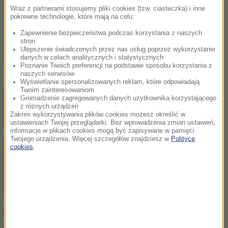
Wraz z partnerami stosujemy pliki cookies (tzw. ciasteczka) i inne
pokrewne technologie, które mają na celu:
Zapewnienie bezpieczeństwa podczas korzystania z naszych
stron
Ulepszenie świadczonych przez nas usług poprzez wykorzystanie
danych w celach analitycznych i statystycznych
Poznanie Twoich preferencji na podstawie sposobu korzystania z
naszych serwisów
Wyświetlanie spersonalizowanych reklam, które odpowiadają
Zmiany będą dotyczą m.in.
pociągów kursujących z
Twoim zainteresowaniom
Gromadzenie zagregowanych danych użytkownika korzystającego
Wrocławia - składów "Odra" (IC 54) i "Wawel"
z różnych urządzeń
Zakres wykorzystywania plików cookies możesz określić w
(jadący z Przemyśla; IC 56).
ustawieniach Twojej przeglądarki. Bez wprowadzenia zmian ustawień,
informacje w plikach cookies mogą być zapisywane w pamięci
Twojego urządzenia. Więcej szczegółów znajdziesz w
Polityce
Sytuację u naszych zachodnich sąsiadów
cookies
.
monitorują też przedstawiciele
Kolei Dolnośląskich,
które realizują połączenia transgraniczne do
Niemiec.
Na tę chwilę nie ma zagrożenia dla połączeń