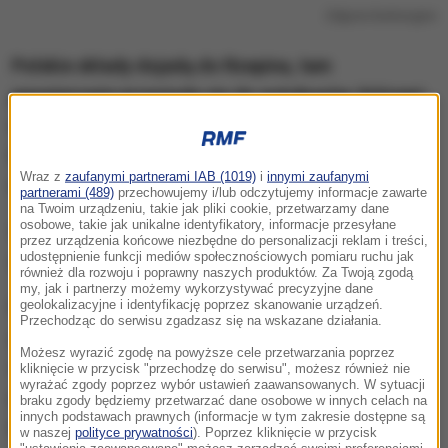
Zdjęcie ilustracyjne
Polskie składy dojadą do Rzepina, tam
pasażerowie przesiądą się do autobusów, którymi
dojadą do Frankfurtu nad Odrą
, skąd podróż do
Berlina
będą kontynuować pociągami
Wraz z
zaufanymi partnerami IAB (1019)
i
innymi zaufanymi
regionalnymi.
partnerami (489)
przechowujemy i/lub odczytujemy informacje zawarte
na Twoim urządzeniu, takie jak pliki cookie, przetwarzamy dane
osobowe, takie jak unikalne identyfikatory, informacje przesyłane
Strajk maszynistów obejmie bowiem tylko składy
przez urządzenia końcowe niezbędne do personalizacji reklam i treści,
udostępnienie funkcji mediów społecznościowych pomiaru ruchu jak
dalekobieżne.
również dla rozwoju i poprawny naszych produktów. Za Twoją zgodą
my, jak i partnerzy możemy wykorzystywać precyzyjne dane
Podobne rozwiązanie było już testowane w grudniu,
geolokalizacyjne i identyfikację poprzez skanowanie urządzeń.
Przechodząc do serwisu zgadzasz się na wskazane działania.
gdy w Deutsche Bahn trwał strajk ostrzegawczy. Co
Możesz wyrazić zgodę na powyższe cele przetwarzania poprzez
ważne, przesiadki na granicy czekają pasażerów
kliknięcie w przycisk "przechodzę do serwisu", możesz również nie
wyrażać zgody poprzez wybór ustawień zaawansowanych. W sytuacji
pociągów odjeżdżających już we wtorek, na
braku zgody będziemy przetwarzać dane osobowe w innych celach na
innych podstawach prawnych (informacje w tym zakresie dostępne są
bezpośrednią podróż mogą liczyć dopiero ci, których
w naszej
polityce prywatności
). Poprzez kliknięcie w przycisk