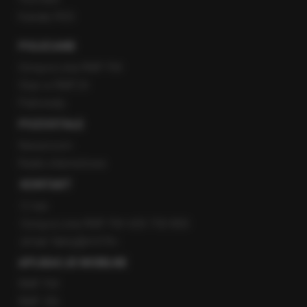
Kanały RSS
POLECANE
Gorąca Linia RMF FM
Staż w RMF24
Patronaty
POZOSTAŁE
Newsroom
Radio internetowe
KONTAKT
O nas
Gorąca Linia RMF FM: 600 700 800
email: fakty@rmf.fm
APLIKACJE MOBILNE
RMF FM
RMF ON