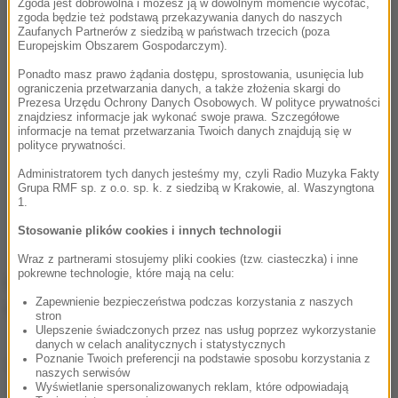
Zgoda jest dobrowolna i możesz ją w dowolnym momencie wycofać,
zgoda będzie też podstawą przekazywania danych do naszych
Zaufanych Partnerów z siedzibą w państwach trzecich (poza
Europejskim Obszarem Gospodarczym).
Ponadto masz prawo żądania dostępu, sprostowania, usunięcia lub
ograniczenia przetwarzania danych, a także złożenia skargi do
Prezesa Urzędu Ochrony Danych Osobowych. W polityce prywatności
znajdziesz informacje jak wykonać swoje prawa. Szczegółowe
informacje na temat przetwarzania Twoich danych znajdują się w
polityce prywatności.
Administratorem tych danych jesteśmy my, czyli Radio Muzyka Fakty
Grupa RMF sp. z o.o. sp. k. z siedzibą w Krakowie, al. Waszyngtona
1.
Stosowanie plików cookies i innych technologii
A6 w kierunku Szczecina była zablokowana. W
Wraz z partnerami stosujemy pliki cookies (tzw. ciasteczka) i inne
pokrewne technologie, które mają na celu:
kierunku Świnoujścia również utworzył się
Zapewnienie bezpieczeństwa podczas korzystania z naszych
kilkukilometrowy korek od węzła Szczecin-Kijewo.
stron
Ulepszenie świadczonych przez nas usług poprzez wykorzystanie
danych w celach analitycznych i statystycznych
Poznanie Twoich preferencji na podstawie sposobu korzystania z
Dalsza część artykułu pod materiałem video:
naszych serwisów
Wyświetlanie spersonalizowanych reklam, które odpowiadają