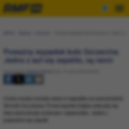
RMF24
Regiony
Szczecin
Poważny wypadek koło Szczecina. Jedno z aut s
Poważny wypadek koło Szczecina.
Jedno z aut się zapaliło, są ranni
Opracowanie:
Renata Gaweł
Środa, 13 marca 2024 (09:52)
Cztery osoby zostały ranne w wypadku na autostradzie
A6 koło Szczecina. Przed węzłem Dąbie zderzyły się
dwa samochody osobowe i ciężarówka. Jeden z
pojazdów się zapalił.