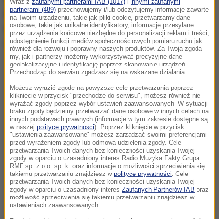
Wraz z
zaufanymi partnerami IAB (1017)
i
innymi zaufanymi
partnerami (489)
przechowujemy i/lub odczytujemy informacje zawarte
się dwa samochody osobowe i ciężarowy. Cztery
na Twoim urządzeniu, takie jak pliki cookie, przetwarzamy dane
osobowe, takie jak unikalne identyfikatory, informacje przesyłane
osoby zostały poszkodowane
, jedno z aut się
przez urządzenia końcowe niezbędne do personalizacji reklam i treści,
udostępnienie funkcji mediów społecznościowych pomiaru ruchu jak
zapaliło.
również dla rozwoju i poprawny naszych produktów. Za Twoją zgodą
my, jak i partnerzy możemy wykorzystywać precyzyjne dane
geolokalizacyjne i identyfikację poprzez skanowanie urządzeń.
Przechodząc do serwisu zgadzasz się na wskazane działania.
Możesz wyrazić zgodę na powyższe cele przetwarzania poprzez
kliknięcie w przycisk "przechodzę do serwisu", możesz również nie
wyrażać zgody poprzez wybór ustawień zaawansowanych. W sytuacji
braku zgody będziemy przetwarzać dane osobowe w innych celach na
innych podstawach prawnych (informacje w tym zakresie dostępne są
w naszej
polityce prywatności
). Poprzez kliknięcie w przycisk
"ustawienia zaawansowane" możesz zarządzać swoimi preferencjami
przed wyrażeniem zgody lub odmową udzielenia zgody. Cele
przetwarzania Twoich danych bez konieczności uzyskania Twojej
zgody w oparciu o uzasadniony interes Radio Muzyka Fakty Grupa
RMF sp. z o.o. sp. k. oraz informacje o możliwości sprzeciwienia się
takiemu przetwarzaniu znajdziesz w
polityce prywatności
. Cele
przetwarzania Twoich danych bez konieczności uzyskania Twojej
zgody w oparciu o uzasadniony interes
Zaufanych Partnerów IAB
oraz
możliwość sprzeciwienia się takiemu przetwarzaniu znajdziesz w
ustawieniach zaawansowanych.