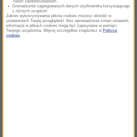
Twoim zainteresowaniom
Gromadzenie zagregowanych danych użytkownika korzystającego
z różnych urządzeń
Zakres wykorzystywania plików cookies możesz określić w
ustawieniach Twojej przeglądarki. Bez wprowadzenia zmian ustawień,
informacje w plikach cookies mogą być zapisywane w pamięci
Twojego urządzenia. Więcej szczegółów znajdziesz w
Polityce
cookies
.
Zator pojawił się także na krajowej 10 na wjeździe
od strony Stargardu do Szczecina. Jak
poinformowała GDDKiA, po godzinie
11 utrudnienia
w tym rejonie się zakończyły.
Źródło: RMF FM/PAP