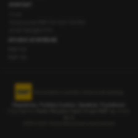
KONTAKT
O nas
Gorąca Linia RMF FM: 600 700 800
email: fakty@rmf.fm
APLIKACJE MOBILNE
RMF FM
RMF ON
Korzystanie z portalu oznacza akceptację
Regulaminu
.
Polityka Cookies
.
SpeakUp
.
Prywatność
.
Copyright by
Radio Muzyka Fakty Grupa RMF sp. z o.o.
sp. k.
2009-2026. Wszystkie prawa zastrzeżone.