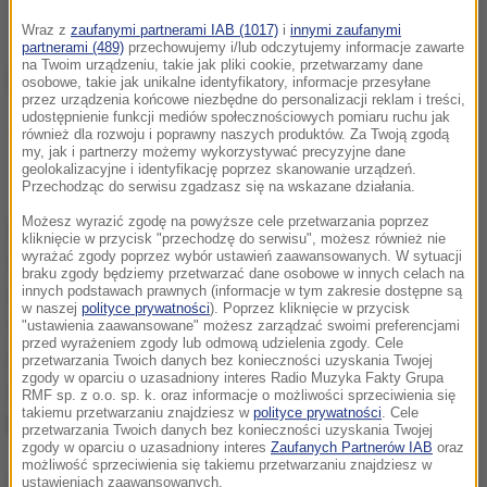
Wraz z
zaufanymi partnerami IAB (1017)
i
innymi zaufanymi
partnerami (489)
przechowujemy i/lub odczytujemy informacje zawarte
na Twoim urządzeniu, takie jak pliki cookie, przetwarzamy dane
osobowe, takie jak unikalne identyfikatory, informacje przesyłane
przez urządzenia końcowe niezbędne do personalizacji reklam i treści,
udostępnienie funkcji mediów społecznościowych pomiaru ruchu jak
Po więcej aktualnych informacji zapraszamy
również dla rozwoju i poprawny naszych produktów. Za Twoją zgodą
my, jak i partnerzy możemy wykorzystywać precyzyjne dane
do
RMF24.pl
geolokalizacyjne i identyfikację poprzez skanowanie urządzeń.
Przechodząc do serwisu zgadzasz się na wskazane działania.
Możesz wyrazić zgodę na powyższe cele przetwarzania poprzez
Do zatrzymania doszło na terenie województwa
kliknięcie w przycisk "przechodzę do serwisu", możesz również nie
wyrażać zgody poprzez wybór ustawień zaawansowanych. W sytuacji
śląskiego, na jednym z Miejsc Obsługi Podróżnych
braku zgody będziemy przetwarzać dane osobowe w innych celach na
przy autostradzie A1. Funkcjonariusze CBŚP oraz
innych podstawach prawnych (informacje w tym zakresie dostępne są
w naszej
polityce prywatności
). Poprzez kliknięcie w przycisk
Służby Celno-Skarbowej z Mazowieckiego Urzędu
"ustawienia zaawansowane" możesz zarządzać swoimi preferencjami
przed wyrażeniem zgody lub odmową udzielenia zgody. Cele
Celno-Skarbowego w Warszawie przeprowadzili
przetwarzania Twoich danych bez konieczności uzyskania Twojej
zgody w oparciu o uzasadniony interes Radio Muzyka Fakty Grupa
kontrolę samochodu ciężarowego.
Pojazdem
RMF sp. z o.o. sp. k. oraz informacje o możliwości sprzeciwienia się
takiemu przetwarzaniu znajdziesz w
polityce prywatności
. Cele
kierował 34-letni obywatel Białorusi.
przetwarzania Twoich danych bez konieczności uzyskania Twojej
zgody w oparciu o uzasadniony interes
Zaufanych Partnerów IAB
oraz
możliwość sprzeciwienia się takiemu przetwarzaniu znajdziesz w
Już podczas wstępnych czynności funkcjonariusze
ustawieniach zaawansowanych.