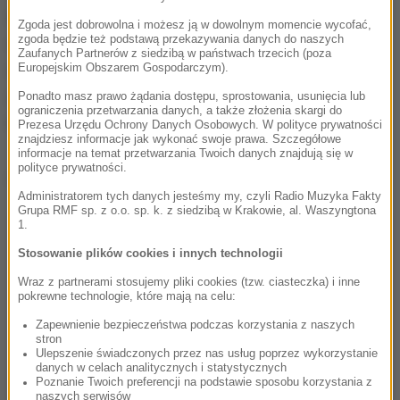
ujawnili w naczepie palety z kartonowymi pudłami
Zgoda jest dobrowolna i możesz ją w dowolnym momencie wycofać,
zgoda będzie też podstawą przekazywania danych do naszych
oznaczonymi obcojęzycznymi napisami, w tym
Zaufanych Partnerów z siedzibą w państwach trzecich (poza
odnoszącymi się do tytoniu. Na podłodze naczepy
Europejskim Obszarem Gospodarczym).
znajdował się również rozsypany tytoń oraz pył
Ponadto masz prawo żądania dostępu, sprostowania, usunięcia lub
ograniczenia przetwarzania danych, a także złożenia skargi do
tytoniowy.
Prezesa Urzędu Ochrony Danych Osobowych. W polityce prywatności
znajdziesz informacje jak wykonać swoje prawa. Szczegółowe
informacje na temat przetwarzania Twoich danych znajdują się w
polityce prywatności.
Dalsza część artykułu pod materiałem video:
Administratorem tych danych jesteśmy my, czyli Radio Muzyka Fakty
Grupa RMF sp. z o.o. sp. k. z siedzibą w Krakowie, al. Waszyngtona
1.
Stosowanie plików cookies i innych technologii
Wraz z partnerami stosujemy pliki cookies (tzw. ciasteczka) i inne
pokrewne technologie, które mają na celu:
Zapewnienie bezpieczeństwa podczas korzystania z naszych
stron
Ulepszenie świadczonych przez nas usług poprzez wykorzystanie
danych w celach analitycznych i statystycznych
Poznanie Twoich preferencji na podstawie sposobu korzystania z
naszych serwisów