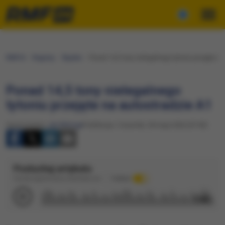
RMF24
Regiony
Śląskie
Ponad 14,5 tony nielegalnego tytoniu przejęte na
Ponad 14,5 tony nielegalnego
tytoniu przejęte na autostradzie A1
Opracowanie:
Jan Matoga
Publikacja: Czwartek, 28 maja 2026 (07:00)
Posłuchaj artykułu
Dźwięk wygenerowany automatycznie
Podkład
1:40