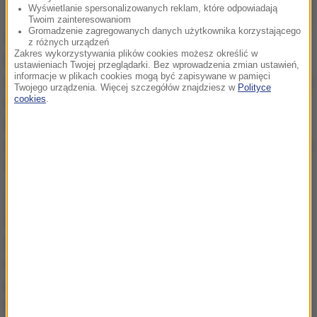
Wyświetlanie spersonalizowanych reklam, które odpowiadają
Twoim zainteresowaniom
Gromadzenie zagregowanych danych użytkownika korzystającego
Okazało się, że w naczepie przewożono ponad
14,5
z różnych urządzeń
Zakres wykorzystywania plików cookies możesz określić w
tony tytoniu do palenia
, nieoznaczonego
ustawieniach Twojej przeglądarki. Bez wprowadzenia zmian ustawień,
informacje w plikach cookies mogą być zapisywane w pamięci
wymaganymi polskimi znakami akcyzy. Szacunkowa
Twojego urządzenia. Więcej szczegółów znajdziesz w
Polityce
cookies
.
wartość zabezpieczonego towaru przekracza
15
milionów złotych
. Z dokumentacji przewozowej
wynikało, że ładunek opisano jako "tobacco waste", a
transport miał odbywać się z Włoch na Litwę.
Za magazynowanie oraz transport wyrobów
tytoniowych bez obowiązujących znaków akcyzy
grozi kara grzywny, kara pozbawienia wolności albo
obie te kary łącznie. Dalsze czynności w sprawie
prowadzi Mazowiecki Urząd Celno-Skarbowy w
Warszawie pod nadzorem Prokuratury Rejonowej w