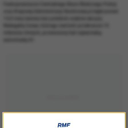
Funkcjonariusze Centralnego Biura Śledczego Policji
oraz Krajowej Administracji Skarbowej przejęli ponad
14,5 tony tytoniu bez polskich znaków akcyzy.
Nielegalny towar, którego wartość przekracza 15
milionów złotych, przewożony był ciężarówką
autostradą A1.