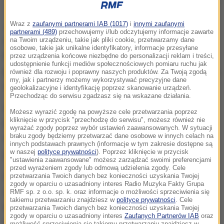
(zdjęcie ilustracyjne)
Wraz z
zaufanymi partnerami IAB (1017)
i
innymi zaufanymi
Jak ustalił nasz reporter Marcin Buczek zatrzymana
partnerami (489)
przechowujemy i/lub odczytujemy informacje zawarte
osoba prawdopodobnie mogła pomagać sprawcy.
na Twoim urządzeniu, takie jak pliki cookie, przetwarzamy dane
osobowe, takie jak unikalne identyfikatory, informacje przesyłane
Prokurator nie ujawnia na razie, na czym konkretnie
przez urządzenia końcowe niezbędne do personalizacji reklam i treści,
udostępnienie funkcji mediów społecznościowych pomiaru ruchu jak
pomoc miałaby polegać. Do jutra ma zapaść decyzja,
również dla rozwoju i poprawny naszych produktów. Za Twoją zgodą
my, jak i partnerzy możemy wykorzystywać precyzyjne dane
czy i ewentualnie jakie zarzuty postawić tej osobie.
geolokalizacyjne i identyfikację poprzez skanowanie urządzeń.
Przechodząc do serwisu zgadzasz się na wskazane działania.
W miejscu zbrodni zostało sporo śladów
Możesz wyrazić zgodę na powyższe cele przetwarzania poprzez
kliknięcie w przycisk "przechodzę do serwisu", możesz również nie
biologicznych sprawcy - poinformowała prokuratura.
wyrażać zgody poprzez wybór ustawień zaawansowanych. W sytuacji
braku zgody będziemy przetwarzać dane osobowe w innych celach na
W trybie pilnym sprawdzają je biegli i najpewniej
innych podstawach prawnych (informacje w tym zakresie dostępne są
w naszej
polityce prywatności
). Poprzez kliknięcie w przycisk
jutro wyniki analizy mają być gotowe.
"ustawienia zaawansowane" możesz zarządzać swoimi preferencjami
przed wyrażeniem zgody lub odmową udzielenia zgody. Cele
Ofiara to dziennikarz, ale raczej nie chodzi o
przetwarzania Twoich danych bez konieczności uzyskania Twojej
zgody w oparciu o uzasadniony interes Radio Muzyka Fakty Grupa
zawodowe tło zbrodni. W chwili zabójstwa
RMF sp. z o.o. sp. k. oraz informacje o możliwości sprzeciwienia się
takiemu przetwarzaniu znajdziesz w
polityce prywatności
. Cele
mężczyzna był w samochodzie ze swoją znajomą. I
przetwarzania Twoich danych bez konieczności uzyskania Twojej
zgody w oparciu o uzasadniony interes
Zaufanych Partnerów IAB
oraz
wszystko wskazuje na prywatno-obyczajowy wątek
możliwość sprzeciwienia się takiemu przetwarzaniu znajdziesz w