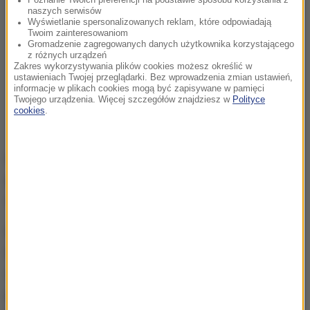
naszych serwisów
Wyświetlanie spersonalizowanych reklam, które odpowiadają
Twoim zainteresowaniom
Gromadzenie zagregowanych danych użytkownika korzystającego
z różnych urządzeń
Zakres wykorzystywania plików cookies możesz określić w
ustawieniach Twojej przeglądarki. Bez wprowadzenia zmian ustawień,
informacje w plikach cookies mogą być zapisywane w pamięci
Twojego urządzenia. Więcej szczegółów znajdziesz w
Polityce
cookies
.
Prokurator rejonowy w Chorzowie Cezary Golik
poinformował, że zamordowany mężczyzna był
dziennikarzem.
Prowadzący śledztwo w sprawie zabójstwa 30-
letniego mężczyzny w Parku Śląskim w Chorzowie
dysponują narzędziem zbrodni i portretem
pamięciowym sprawcy - poinformował we wtorek