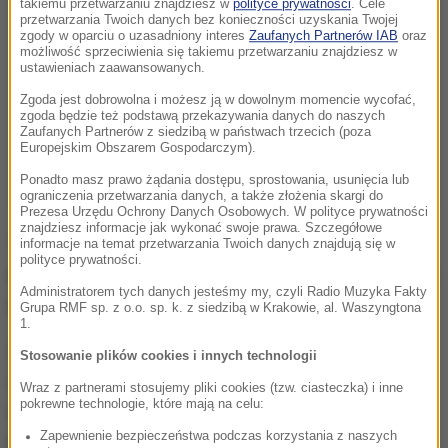
takiemu przetwarzaniu znajdziesz w
polityce prywatności
. Cele
przetwarzania Twoich danych bez konieczności uzyskania Twojej
zgody w oparciu o uzasadniony interes
Zaufanych Partnerów IAB
oraz
możliwość sprzeciwienia się takiemu przetwarzaniu znajdziesz w
ustawieniach zaawansowanych.
Zgoda jest dobrowolna i możesz ją w dowolnym momencie wycofać,
zgoda będzie też podstawą przekazywania danych do naszych
Zaufanych Partnerów z siedzibą w państwach trzecich (poza
Europejskim Obszarem Gospodarczym).
Ponadto masz prawo żądania dostępu, sprostowania, usunięcia lub
ograniczenia przetwarzania danych, a także złożenia skargi do
Prezesa Urzędu Ochrony Danych Osobowych. W polityce prywatności
znajdziesz informacje jak wykonać swoje prawa. Szczegółowe
"Fakt" podaje, że
mężczyźni byli bliźniakami, a
informacje na temat przetwarzania Twoich danych znajdują się w
polityce prywatności.
maszyna była zarejestrowana na ich ojca, który był
Administratorem tych danych jesteśmy my, czyli Radio Muzyka Fakty
na miejscu
. Obserwował lot synów z ziemi.
Grupa RMF sp. z o.o. sp. k. z siedzibą w Krakowie, al. Waszyngtona
1.
Z relacji świadków, z którymi rozmawiali
Stosowanie plików cookies i innych technologii
dziennikarze gazety, wynika, że
motoszybowiec
Wraz z partnerami stosujemy pliki cookies (tzw. ciasteczka) i inne
pokrewne technologie, które mają na celu:
spadał pionowo. Tuż po uderzeniu w ziemię stanął
Zapewnienie bezpieczeństwa podczas korzystania z naszych
w płomieniach.