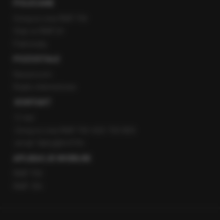
POLECANE
Gorąca Linia RMF FM
Staż w RMF24
Patronaty
POZOSTAŁE
Newsroom
Radio internetowe
KONTAKT
O nas
Gorąca Linia RMF FM: 600 700 800
email: fakty@rmf.fm
APLIKACJE MOBILNE
RMF FM
RMF ON