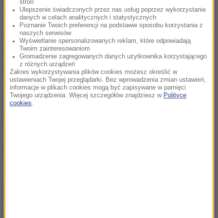
stron
Ulepszenie świadczonych przez nas usług poprzez wykorzystanie
danych w celach analitycznych i statystycznych
Jeden z braci, Konrad zdołał o własnych siłach
Poznanie Twoich preferencji na podstawie sposobu korzystania z
naszych serwisów
wydostać się z kabiny. Norbert zginął od uderzenia o
Wyświetlanie spersonalizowanych reklam, które odpowiadają
Twoim zainteresowaniom
ziemię lub w płomieniach - będzie to wyjaśniać
Gromadzenie zagregowanych danych użytkownika korzystającego
z różnych urządzeń
prokuratura.
Zakres wykorzystywania plików cookies możesz określić w
ustawieniach Twojej przeglądarki. Bez wprowadzenia zmian ustawień,
Jak pisze "Fakt", bracia jeździli w motokrosie i
informacje w plikach cookies mogą być zapisywane w pamięci
Twojego urządzenia. Więcej szczegółów znajdziesz w
Polityce
pasjonowali się lotnictwem. W tym roku zdawali
cookies
.
maturę.
Źródło: RMF24
chcesz widzieć więcej artykułów od RMF24?
dodaj w
Google