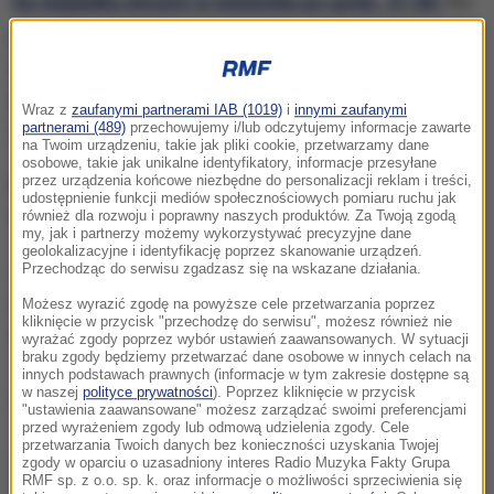
Do wypadku doszło w niedzielę po godz. 21.00.
Po
przybyciu strażaków na miejsce zdarzenia "okazało
się, że w odległości ok. 200 metrów od trawiastego
lądowiska leży rozbity, płonący motoszybowiec typu
Wraz z
zaufanymi partnerami IAB (1019)
i
innymi zaufanymi
partnerami (489)
przechowujemy i/lub odczytujemy informacje zawarte
Straton".
na Twoim urządzeniu, takie jak pliki cookie, przetwarzamy dane
osobowe, takie jak unikalne identyfikatory, informacje przesyłane
Podróżowało nim dwóch 19-letnich mężczyzn
,
przez urządzenia końcowe niezbędne do personalizacji reklam i treści,
udostępnienie funkcji mediów społecznościowych pomiaru ruchu jak
mieszkańców gminy Wadowice Górne.
również dla rozwoju i poprawny naszych produktów. Za Twoją zgodą
my, jak i partnerzy możemy wykorzystywać precyzyjne dane
geolokalizacyjne i identyfikację poprzez skanowanie urządzeń.
Jeden z nich zginął na miejscu. Drugi nieprzytomny
Przechodząc do serwisu zgadzasz się na wskazane działania.
z oparzeniami został zabrany śmigłowcem do
Możesz wyrazić zgodę na powyższe cele przetwarzania poprzez
kliknięcie w przycisk "przechodzę do serwisu", możesz również nie
szpitala w Krakowie.
wyrażać zgody poprzez wybór ustawień zaawansowanych. W sytuacji
braku zgody będziemy przetwarzać dane osobowe w innych celach na
innych podstawach prawnych (informacje w tym zakresie dostępne są
w naszej
polityce prywatności
). Poprzez kliknięcie w przycisk
Dalsza część artykułu pod materiałem video:
"ustawienia zaawansowane" możesz zarządzać swoimi preferencjami
przed wyrażeniem zgody lub odmową udzielenia zgody. Cele
przetwarzania Twoich danych bez konieczności uzyskania Twojej
zgody w oparciu o uzasadniony interes Radio Muzyka Fakty Grupa
RMF sp. z o.o. sp. k. oraz informacje o możliwości sprzeciwienia się