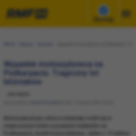
Słuchaj
RMF24
Regiony
Rzeszów
Wypadek motoszybowca na Podkarpaciu. Tragic
Wypadek motoszybowca na
Podkarpaciu. Tragiczny lot
bliźniaków
udostępnij
Opracowanie:
Joanna Potocka
Wtorek, 7 czerwca 2022 (13:02)
Motoszybowcem, który w niedzielę rozbił się w
miejscowości Górki w powiecie mieleckim na
Podkarpaciu, lecieli bracia bliźniacy. Jeden z 19-latków