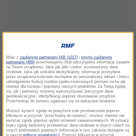
policjant przy radiowozie na służbie
Wraz z
zaufanymi partnerami IAB (1017)
i
innymi zaufanymi
partnerami (489)
przechowujemy i/lub odczytujemy informacje zawarte
/
Shutterstock
na Twoim urządzeniu, takie jak pliki cookie, przetwarzamy dane
osobowe, takie jak unikalne identyfikatory, informacje przesyłane
Tragedia w Sulistrowej wstrząsnęła lokalną
przez urządzenia końcowe niezbędne do personalizacji reklam i treści,
udostępnienie funkcji mediów społecznościowych pomiaru ruchu jak
społecznością. 15-latka trafiła do szpitala po
również dla rozwoju i poprawny naszych produktów. Za Twoją zgodą
porodzie, później w jej domu znaleziono
my, jak i partnerzy możemy wykorzystywać precyzyjne dane
geolokalizacyjne i identyfikację poprzez skanowanie urządzeń.
martwego noworodka.
Przechodząc do serwisu zgadzasz się na wskazane działania.
Prokuratura w Krośnie poinformowała, że
Możesz wyrazić zgodę na powyższe cele przetwarzania poprzez
śledztwo prowadzone jest w kierunku zabójstwa
kliknięcie w przycisk "przechodzę do serwisu", możesz również nie
wyrażać zgody poprzez wybór ustawień zaawansowanych. W sytuacji
- według ustaleń śledczych do śmierci dziecka
braku zgody będziemy przetwarzać dane osobowe w innych celach na
innych podstawach prawnych (informacje w tym zakresie dostępne są
miały przyczynić się osoby trzecie.
w naszej
polityce prywatności
). Poprzez kliknięcie w przycisk