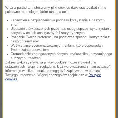
Jej stan jednak się pogorszył i konieczne było
Wraz z partnerami stosujemy pliki cookies (tzw. ciasteczka) i inne
pokrewne technologie, które mają na celu:
wezwanie pogotowia ratunkowego do rodzinnego
Zapewnienie bezpieczeństwa podczas korzystania z naszych
domu w Sulistrowej. Podczas kolejnych badań
stron
Ulepszenie świadczonych przez nas usług poprzez wykorzystanie
lekarze stwierdzili, że dziewczyna jest krótko po
danych w celach analitycznych i statystycznych
porodzie. Dziecka jednak przy niej nie było.
Poznanie Twoich preferencji na podstawie sposobu korzystania z
naszych serwisów
Wyświetlanie spersonalizowanych reklam, które odpowiadają
Twoim zainteresowaniom
Martwy noworodek znaleziony na
Gromadzenie zagregowanych danych użytkownika korzystającego
z różnych urządzeń
strychu
Zakres wykorzystywania plików cookies możesz określić w
ustawieniach Twojej przeglądarki. Bez wprowadzenia zmian ustawień,
O sprawie powiadomiono policję. Funkcjonariusze
informacje w plikach cookies mogą być zapisywane w pamięci
Twojego urządzenia. Więcej szczegółów znajdziesz w
Polityce
udali się do domu nastolatki, gdzie dokonali
cookies
.
makabrycznego odkrycia.
Martwy noworodek
znajdował się na strychu
. Dziecko było ukryte w
pudełku.
Początkowo policja zatrzymała trzy osoby z