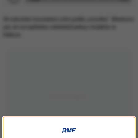
W sobotnim losowaniu Lotto padła „szóstka”. Wiadomo
już, że szczęśliwiec odwiedził jedną z kolektur w
Kaliszu.