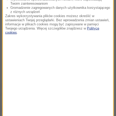
Twoim zainteresowaniom
Dalsza część artykułu pod materiałem video:
Gromadzenie zagregowanych danych użytkownika korzystającego
z różnych urządzeń
Zakres wykorzystywania plików cookies możesz określić w
ustawieniach Twojej przeglądarki. Bez wprowadzenia zmian ustawień,
informacje w plikach cookies mogą być zapisywane w pamięci
Twojego urządzenia. Więcej szczegółów znajdziesz w
Polityce
cookies
.
Źródło: RMF24
Lotto
Kalisz
Tagi:
NAJWAŻNIEJSZE FAKTY