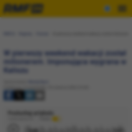
RMF24
Regiony
Poznań
W pierwszy weekend wakacji został milionerem.
W pierwszy weekend wakacji został
milionerem. Imponująca wygrana w
Kaliszu
Opracowanie:
Maciej Nycz
Publikacja: Poniedziałek, 29 czerwca 2026 (10:42)
Posłuchaj artykułu
Czytane głosem AI
Podkład
0:00
1:37