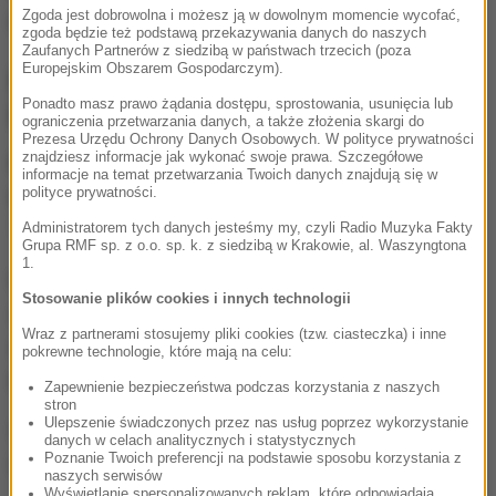
Zgoda jest dobrowolna i możesz ją w dowolnym momencie wycofać,
roku - było to 17 milionów złotych.
zgoda będzie też podstawą przekazywania danych do naszych
Zaufanych Partnerów z siedzibą w państwach trzecich (poza
Europejskim Obszarem Gospodarczym).
Najwyższe wygrane w Lotto w
Ponadto masz prawo żądania dostępu, sprostowania, usunięcia lub
Polsce
ograniczenia przetwarzania danych, a także złożenia skargi do
Prezesa Urzędu Ochrony Danych Osobowych. W polityce prywatności
znajdziesz informacje jak wykonać swoje prawa. Szczegółowe
Najwyższa wygrana w historii Lotto w Polsce padła
informacje na temat przetwarzania Twoich danych znajdują się w
polityce prywatności.
w Skrzyszowie
w Małopolsce 16 marca 2017 roku.
To
36 726 210,20 zł.
Administratorem tych danych jesteśmy my, czyli Radio Muzyka Fakty
Grupa RMF sp. z o.o. sp. k. z siedzibą w Krakowie, al. Waszyngtona
1.
Na drugim miejscu zestawienia są
Stosowanie plików cookies i innych technologii
dolnośląskie
Ziębice
(35 234 116,20 zł). Podium
Wraz z partnerami stosujemy pliki cookies (tzw. ciasteczka) i inne
zamyka
imponująca wygrana z Gdyni, która padła
pokrewne technologie, które mają na celu:
w 2012 r. - 33 787 496,10 zł.
Zapewnienie bezpieczeństwa podczas korzystania z naszych
stron
Ulepszenie świadczonych przez nas usług poprzez wykorzystanie
Więcej informacji o najwyższych wygranych w
danych w celach analitycznych i statystycznych
Poznanie Twoich preferencji na podstawie sposobu korzystania z
Lotto
można znaleźć tutaj.
naszych serwisów
Wyświetlanie spersonalizowanych reklam, które odpowiadają