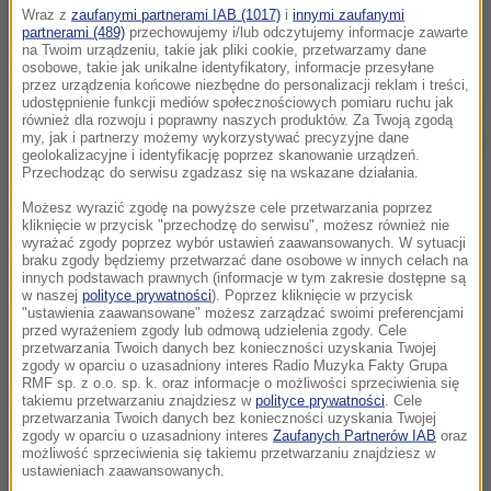
Wraz z
zaufanymi partnerami IAB (1017)
i
innymi zaufanymi
partnerami (489)
przechowujemy i/lub odczytujemy informacje zawarte
na Twoim urządzeniu, takie jak pliki cookie, przetwarzamy dane
osobowe, takie jak unikalne identyfikatory, informacje przesyłane
przez urządzenia końcowe niezbędne do personalizacji reklam i treści,
udostępnienie funkcji mediów społecznościowych pomiaru ruchu jak
W sobotnim losowaniu Lotto padła „szóstka”
również dla rozwoju i poprawny naszych produktów. Za Twoją zgodą
my, jak i partnerzy możemy wykorzystywać precyzyjne dane
/
Shutterstock
geolokalizacyjne i identyfikację poprzez skanowanie urządzeń.
Przechodząc do serwisu zgadzasz się na wskazane działania.
27 czerwca w Lotto wylosowane zostały liczby:
9, 10,
Możesz wyrazić zgodę na powyższe cele przetwarzania poprzez
19, 23, 24, 37.
Znalazły się one na kuponie gracza,
kliknięcie w przycisk "przechodzę do serwisu", możesz również nie
wyrażać zgody poprzez wybór ustawień zaawansowanych. W sytuacji
który odwiedził kolekturę przy ul. Poznańskiej
braku zgody będziemy przetwarzać dane osobowe w innych celach na
innych podstawach prawnych (informacje w tym zakresie dostępne są
121/131 w Kaliszu. Dzięki temu wygrał on
4 448
w naszej
polityce prywatności
). Poprzez kliknięcie w przycisk
835,80 zł.
"ustawienia zaawansowane" możesz zarządzać swoimi preferencjami
przed wyrażeniem zgody lub odmową udzielenia zgody. Cele
przetwarzania Twoich danych bez konieczności uzyskania Twojej
Totalizator Sportowy podaje, że szczęśliwiec z
zgody w oparciu o uzasadniony interes Radio Muzyka Fakty Grupa
RMF sp. z o.o. sp. k. oraz informacje o możliwości sprzeciwienia się
Kalisza
zagrał metodą na chybił trafił.
Jego
takiemu przetwarzaniu znajdziesz w
polityce prywatności
. Cele
przetwarzania Twoich danych bez konieczności uzyskania Twojej
„szóstka” jest
siódmą w historii Kalisza.
zgody w oparciu o uzasadniony interes
Zaufanych Partnerów IAB
oraz
możliwość sprzeciwienia się takiemu przetwarzaniu znajdziesz w
ustawieniach zaawansowanych.
Rekordowa wygrana w tym mieście
padła w 2009