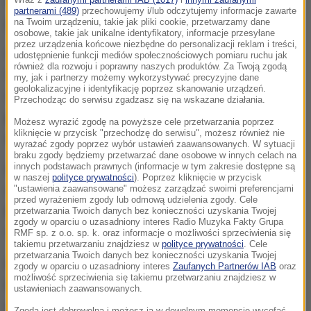
Golińska-Jurasz z biura prasowego ostrowskiej
partnerami (489)
przechowujemy i/lub odczytujemy informacje zawarte
policji.
na Twoim urządzeniu, takie jak pliki cookie, przetwarzamy dane
osobowe, takie jak unikalne identyfikatory, informacje przesyłane
przez urządzenia końcowe niezbędne do personalizacji reklam i treści,
W nocy z poniedziałku na wtorek, około godz. 2:30,
udostępnienie funkcji mediów społecznościowych pomiaru ruchu jak
również dla rozwoju i poprawny naszych produktów. Za Twoją zgodą
funkcjonariusz pełniący służbę na terenie KPP w
my, jak i partnerzy możemy wykorzystywać precyzyjne dane
geolokalizacyjne i identyfikację poprzez skanowanie urządzeń.
Ostrowie Wlkp. zorientował się, że
kobieta
Przechodząc do serwisu zgadzasz się na wskazane działania.
przebywająca na izbie zatrzymań nie daje oznak
Możesz wyrazić zgodę na powyższe cele przetwarzania poprzez
kliknięcie w przycisk "przechodzę do serwisu", możesz również nie
życia
.
wyrażać zgody poprzez wybór ustawień zaawansowanych. W sytuacji
braku zgody będziemy przetwarzać dane osobowe w innych celach na
innych podstawach prawnych (informacje w tym zakresie dostępne są
Natychmiast podjęto jej reanimację, wezwano
w naszej
polityce prywatności
). Poprzez kliknięcie w przycisk
również pogotowie ratunkowe.
Przybyły na miejsce
"ustawienia zaawansowane" możesz zarządzać swoimi preferencjami
przed wyrażeniem zgody lub odmową udzielenia zgody. Cele
lekarz stwierdził zgon
. Prokuratura zabezpieczyła
przetwarzania Twoich danych bez konieczności uzyskania Twojej
zgody w oparciu o uzasadniony interes Radio Muzyka Fakty Grupa
ciało do sekcji zwłok.
RMF sp. z o.o. sp. k. oraz informacje o możliwości sprzeciwienia się
takiemu przetwarzaniu znajdziesz w
polityce prywatności
. Cele
przetwarzania Twoich danych bez konieczności uzyskania Twojej
Pomieszczenie, w którym przebywała kobieta oraz
zgody w oparciu o uzasadniony interes
Zaufanych Partnerów IAB
oraz
możliwość sprzeciwienia się takiemu przetwarzaniu znajdziesz w
korytarz prowadzący do niego
objęte
ustawieniach zaawansowanych.
są
monitoringiem i w chwili zdarzenia działał
Zgoda jest dobrowolna i możesz ją w dowolnym momencie wycofać,