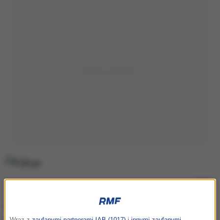
Policja
O śmierci 50-latki poinformowała PAP mł. asp. Ewa
Wraz z
zaufanymi partnerami IAB (1017)
i
innymi zaufanymi