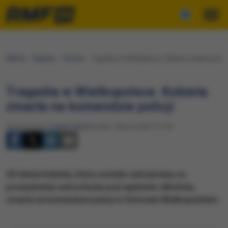
RMF24
Regiony
Poznań
Tragedia w Wielkopolsce. Kobieta zmarła na kom
Tragedia w Wielkopolsce. Kobieta
zmarła na komendzie policji
Opracowanie:
Cezary Faber
Wtorek, 19 lipca 2022 (16:19)
50-letnia kobieta, która została zatrzymana za
prowadzenie samochodu pod wpływem alkoholu,
zmarła na komendzie policji w Ostrowie Wielkopolskim.