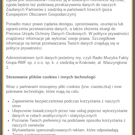
zgoda będzie też podstawą przekazywania danych do naszych
prawidłowo
.
Zaufanych Partnerów z siedzibą w państwach trzecich (poza
Europejskim Obszarem Gospodarczym).
Dalsza część artykułu pod materiałem video:
Ponadto masz prawo żądania dostępu, sprostowania, usunięcia lub
ograniczenia przetwarzania danych, a także złożenia skargi do
Prezesa Urzędu Ochrony Danych Osobowych. W polityce prywatności
znajdziesz informacje jak wykonać swoje prawa. Szczegółowe
informacje na temat przetwarzania Twoich danych znajdują się w
polityce prywatności.
Administratorem tych danych jesteśmy my, czyli Radio Muzyka Fakty
Grupa RMF sp. z o.o. sp. k. z siedzibą w Krakowie, al. Waszyngtona
1.
Stosowanie plików cookies i innych technologii
Wraz z partnerami stosujemy pliki cookies (tzw. ciasteczka) i inne
pokrewne technologie, które mają na celu:
Zapewnienie bezpieczeństwa podczas korzystania z naszych
stron
Ulepszenie świadczonych przez nas usług poprzez wykorzystanie
danych w celach analitycznych i statystycznych
Poznanie Twoich preferencji na podstawie sposobu korzystania z
Zatrzymanie za jazdę na podwójnym
naszych serwisów
Wyświetlanie spersonalizowanych reklam, które odpowiadają
gazie
Twoim zainteresowaniom