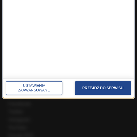
Fakty z Wrocławia
Fakty z Zakopanego
ROZMOWY W RMF FM
Najnowsze rozmowy w RMF FM
Rozmowa o 7:00 w RMF FM i Radiu RMF24
Poranna rozmowa w RMF FM
Popołudniowa rozmowa w RMF FM
Gość Krzysztofa Ziemca w RMF FM
Rozmowy w Radiu RMF24
SPOŁECZNOŚĆ
USTAWIENIA
PRZEJDŹ DO SERWISU
ZAAWANSOWANE
Facebook
Twitter
Instagram
YouTube
Kanały RSS