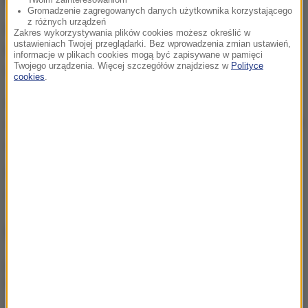
Gromadzenie zagregowanych danych użytkownika korzystającego
z różnych urządzeń
Rzeczniczka ostrowskiej policji przekazała, że
Zakres wykorzystywania plików cookies możesz określić w
ustawieniach Twojej przeglądarki. Bez wprowadzenia zmian ustawień,
kobieta została zatrzymana wczoraj za jazdę pod
informacje w plikach cookies mogą być zapisywane w pamięci
Twojego urządzenia. Więcej szczegółów znajdziesz w
Polityce
wpływem alkoholu.
cookies
.
Badanie wykazało ponad 1,5 promila alkoholu,
dlatego 50-latkę osadzono w pomieszczeniu dla osób
zatrzymanych
- powiedziała Golińska-Jurasz.
Źródło: PAP
policja
Ostrów Wielkopolski
Tagi:
NAJWAŻNIEJSZE FAKTY
Tragedia w Wielkopolsce.
Utonęło dwóch 13-latków