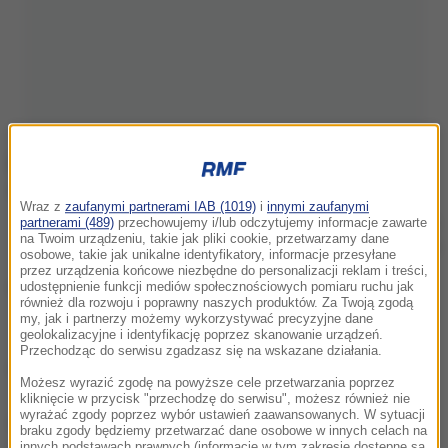
Wraz z
zaufanymi partnerami IAB (1019)
i
innymi zaufanymi
Władysław Kosiniak-Kamysz fot. Adam Burakowski/East News
partnerami (489)
przechowujemy i/lub odczytujemy informacje zawarte
na Twoim urządzeniu, takie jak pliki cookie, przetwarzamy dane
/
East News
osobowe, takie jak unikalne identyfikatory, informacje przesyłane
przez urządzenia końcowe niezbędne do personalizacji reklam i treści,
W rejonie Ronda Starołęka w Poznaniu doszło
udostępnienie funkcji mediów społecznościowych pomiaru ruchu jak
również dla rozwoju i poprawny naszych produktów. Za Twoją zgodą
do niegroźnego zdarzenia drogowego w pobliżu
my, jak i partnerzy możemy wykorzystywać precyzyjne dane
geolokalizacyjne i identyfikację poprzez skanowanie urządzeń.
kolumny rządowej.
Przechodząc do serwisu zgadzasz się na wskazane działania.
Motocyklista gwałtownie zahamował po
Możesz wyrazić zgodę na powyższe cele przetwarzania poprzez
usłyszeniu sygnałów dźwiękowych kolumny.
kliknięcie w przycisk "przechodzę do serwisu", możesz również nie
wyrażać zgody poprzez wybór ustawień zaawansowanych. W sytuacji
Pomoc medyczna nie była potrzebna.
braku zgody będziemy przetwarzać dane osobowe w innych celach na
innych podstawach prawnych (informacje w tym zakresie dostępne są