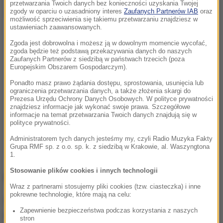
przetwarzania Twoich danych bez konieczności uzyskania Twojej
zgody w oparciu o uzasadniony interes
Zaufanych Partnerów IAB
oraz
Dalsza część artykułu pod materiałem video:
możliwość sprzeciwienia się takiemu przetwarzaniu znajdziesz w
ustawieniach zaawansowanych.
Zgoda jest dobrowolna i możesz ją w dowolnym momencie wycofać,
zgoda będzie też podstawą przekazywania danych do naszych
Zaufanych Partnerów z siedzibą w państwach trzecich (poza
Europejskim Obszarem Gospodarczym).
Ponadto masz prawo żądania dostępu, sprostowania, usunięcia lub
ograniczenia przetwarzania danych, a także złożenia skargi do
Prezesa Urzędu Ochrony Danych Osobowych. W polityce prywatności
znajdziesz informacje jak wykonać swoje prawa. Szczegółowe
informacje na temat przetwarzania Twoich danych znajdują się w
polityce prywatności.
Administratorem tych danych jesteśmy my, czyli Radio Muzyka Fakty
Grupa RMF sp. z o.o. sp. k. z siedzibą w Krakowie, al. Waszyngtona
1.
Stosowanie plików cookies i innych technologii
Program imienin
Wraz z partnerami stosujemy pliki cookies (tzw. ciasteczka) i inne
pokrewne technologie, które mają na celu:
Oto program dzisiejszych uroczystości w
Zapewnienie bezpieczeństwa podczas korzystania z naszych
Poznaniu:
stron