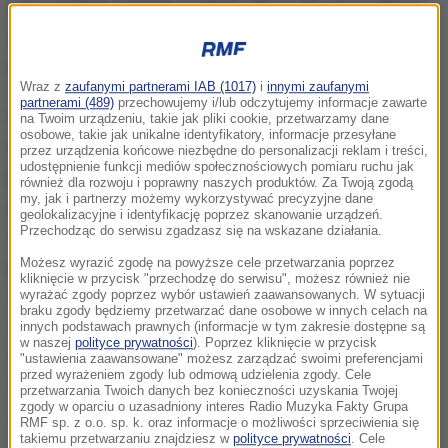
uczestników imienin czekały akcje uliczne i pokazy
akrobatyczne, kiermasz rogala i atrakcje dla całych
rodzin.
Wraz z
zaufanymi partnerami IAB (1017)
i
innymi zaufanymi
partnerami (489)
przechowujemy i/lub odczytujemy informacje zawarte
Imieniny Ulicy wracają na świeżo wyremontowaną
na Twoim urządzeniu, takie jak pliki cookie, przetwarzamy dane
osobowe, takie jak unikalne identyfikatory, informacje przesyłane
ul. Św. Marcin, która przez ostatnie lata
przez urządzenia końcowe niezbędne do personalizacji reklam i treści,
udostępnienie funkcji mediów społecznościowych pomiaru ruchu jak
przechodziła metamorfozę
. 11 listopada
również dla rozwoju i poprawny naszych produktów. Za Twoją zgodą
my, jak i partnerzy możemy wykorzystywać precyzyjne dane
poznanianki i poznaniacy ponownie pokażą jak
geolokalizacyjne i identyfikację poprzez skanowanie urządzeń.
Przechodząc do serwisu zgadzasz się na wskazane działania.
radośnie obchodzić zarówno Dzień Niepodległości,
jak i Imieniny Ulicy. Co najważniejsze, będziemy
Możesz wyrazić zgodę na powyższe cele przetwarzania poprzez
kliknięcie w przycisk "przechodzę do serwisu", możesz również nie
świętować razem w duchu otwartości
wyrażać zgody poprzez wybór ustawień zaawansowanych. W sytuacji
braku zgody będziemy przetwarzać dane osobowe w innych celach na
i dobroczynności. Zapraszam wszystkich
innych podstawach prawnych (informacje w tym zakresie dostępne są
w naszej
polityce prywatności
). Poprzez kliknięcie w przycisk
mieszkańców i gości odwiedzających stolicę
"ustawienia zaawansowane" możesz zarządzać swoimi preferencjami
przed wyrażeniem zgody lub odmową udzielenia zgody. Cele
Wielkopolski do wspólnej zabawy
- mówił w piątek
przetwarzania Twoich danych bez konieczności uzyskania Twojej
zgody w oparciu o uzasadniony interes Radio Muzyka Fakty Grupa
Jacek Jaśkowiak, prezydent Poznania.
RMF sp. z o.o. sp. k. oraz informacje o możliwości sprzeciwienia się
takiemu przetwarzaniu znajdziesz w
polityce prywatności
. Cele