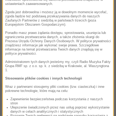
ustawieniach zaawansowanych.
Zgoda jest dobrowolna i możesz ją w dowolnym momencie wycofać,
zgoda będzie też podstawą przekazywania danych do naszych
Zaufanych Partnerów z siedzibą w państwach trzecich (poza
Europejskim Obszarem Gospodarczym).
Ponadto masz prawo żądania dostępu, sprostowania, usunięcia lub
ograniczenia przetwarzania danych, a także złożenia skargi do
Prezesa Urzędu Ochrony Danych Osobowych. W polityce prywatności
Źródło: RMF FM
znajdziesz informacje jak wykonać swoje prawa. Szczegółowe
informacje na temat przetwarzania Twoich danych znajdują się w
gaz pieprzowy
ewakuacja
Tagi:
polityce prywatności.
Administratorem tych danych jesteśmy my, czyli Radio Muzyka Fakty
Grupa RMF sp. z o.o. sp. k. z siedzibą w Krakowie, al. Waszyngtona
chcesz widzieć więcej artykułów od RMF24?
dodaj w
1.
Google
Stosowanie plików cookies i innych technologii
Wraz z partnerami stosujemy pliki cookies (tzw. ciasteczka) i inne
pokrewne technologie, które mają na celu:
Zapewnienie bezpieczeństwa podczas korzystania z naszych
stron
Ulepszenie świadczonych przez nas usług poprzez wykorzystanie
danych w celach analitycznych i statystycznych
Poznanie Twoich preferencji na podstawie sposobu korzystania z