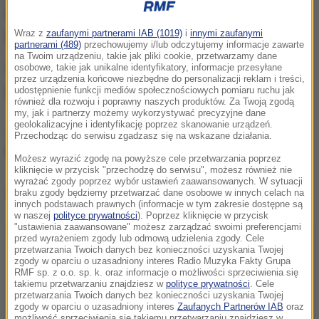
Krasińskiego w Lesznie w Wielkopolsce.
Placówkę
musiało opuścić 119 osób - w tym 92 uczniów.
Wraz z
zaufanymi partnerami IAB (1019)
i
innymi zaufanymi
partnerami (489)
przechowujemy i/lub odczytujemy informacje zawarte
na Twoim urządzeniu, takie jak pliki cookie, przetwarzamy dane
W budynku prawdopodobnie ktoś rozpylił gaz
osobowe, takie jak unikalne identyfikatory, informacje przesyłane
przez urządzenia końcowe niezbędne do personalizacji reklam i treści,
pieprzowy.
udostępnienie funkcji mediów społecznościowych pomiaru ruchu jak
również dla rozwoju i poprawny naszych produktów. Za Twoją zgodą
my, jak i partnerzy możemy wykorzystywać precyzyjne dane
geolokalizacyjne i identyfikację poprzez skanowanie urządzeń.
Jak poinformowała nas straż pożarna,
jedna z
Przechodząc do serwisu zgadzasz się na wskazane działania.
nauczycielek została poszkodowana.
Możesz wyrazić zgodę na powyższe cele przetwarzania poprzez
kliknięcie w przycisk "przechodzę do serwisu", możesz również nie
wyrażać zgody poprzez wybór ustawień zaawansowanych. W sytuacji
Dalsza część artykułu pod materiałem video:
braku zgody będziemy przetwarzać dane osobowe w innych celach na
innych podstawach prawnych (informacje w tym zakresie dostępne są
w naszej
polityce prywatności
). Poprzez kliknięcie w przycisk
"ustawienia zaawansowane" możesz zarządzać swoimi preferencjami
przed wyrażeniem zgody lub odmową udzielenia zgody. Cele
przetwarzania Twoich danych bez konieczności uzyskania Twojej
zgody w oparciu o uzasadniony interes Radio Muzyka Fakty Grupa
RMF sp. z o.o. sp. k. oraz informacje o możliwości sprzeciwienia się
takiemu przetwarzaniu znajdziesz w
polityce prywatności
. Cele
przetwarzania Twoich danych bez konieczności uzyskania Twojej
zgody w oparciu o uzasadniony interes
Zaufanych Partnerów IAB
oraz
możliwość sprzeciwienia się takiemu przetwarzaniu znajdziesz w