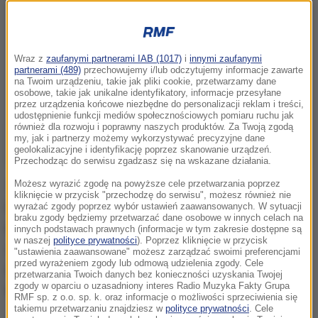
Wraz z
zaufanymi partnerami IAB (1017)
i
innymi zaufanymi
partnerami (489)
przechowujemy i/lub odczytujemy informacje zawarte
na Twoim urządzeniu, takie jak pliki cookie, przetwarzamy dane
osobowe, takie jak unikalne identyfikatory, informacje przesyłane
przez urządzenia końcowe niezbędne do personalizacji reklam i treści,
udostępnienie funkcji mediów społecznościowych pomiaru ruchu jak
również dla rozwoju i poprawny naszych produktów. Za Twoją zgodą
my, jak i partnerzy możemy wykorzystywać precyzyjne dane
geolokalizacyjne i identyfikację poprzez skanowanie urządzeń.
Przechodząc do serwisu zgadzasz się na wskazane działania.
Możesz wyrazić zgodę na powyższe cele przetwarzania poprzez
Trwa jubileusz 110 lat "Ani z Zielonego Wzgórza" w
kliknięcie w przycisk "przechodzę do serwisu", możesz również nie
Polsce. Przez dziesięciolecia przekład Rozalii
wyrażać zgody poprzez wybór ustawień zaawansowanych. W sytuacji
braku zgody będziemy przetwarzać dane osobowe w innych celach na
Bernsteinowej wychował tysiące miłośników.
innych podstawach prawnych (informacje w tym zakresie dostępne są
w naszej
polityce prywatności
). Poprzez kliknięcie w przycisk
Zupełnie nowa,
polska wersja językowa
"ustawienia zaawansowane" możesz zarządzać swoimi preferencjami
przed wyrażeniem zgody lub odmową udzielenia zgody. Cele
zatytułowana "Anne z Zielonych Szczytów"
przetwarzania Twoich danych bez konieczności uzyskania Twojej
zgody w oparciu o uzasadniony interes Radio Muzyka Fakty Grupa
wywołała falę dyskusji
.
RMF sp. z o.o. sp. k. oraz informacje o możliwości sprzeciwienia się
takiemu przetwarzaniu znajdziesz w
polityce prywatności
. Cele