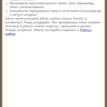
Dalsza część artykułu pod materiałem video:
Wyświetlanie spersonalizowanych reklam, które odpowiadają
Twoim zainteresowaniom
Gromadzenie zagregowanych danych użytkownika korzystającego
z różnych urządzeń
Zakres wykorzystywania plików cookies możesz określić w
ustawieniach Twojej przeglądarki. Bez wprowadzenia zmian ustawień,
informacje w plikach cookies mogą być zapisywane w pamięci
Twojego urządzenia. Więcej szczegółów znajdziesz w
Polityce
cookies
.
Dodatkowo -
w nocy z 18 na 19 września - mają
zostać wyłączone miejskie fontanny.
Miesięczny
koszt ich zasilania to ok. 6,5 tys. złotych.