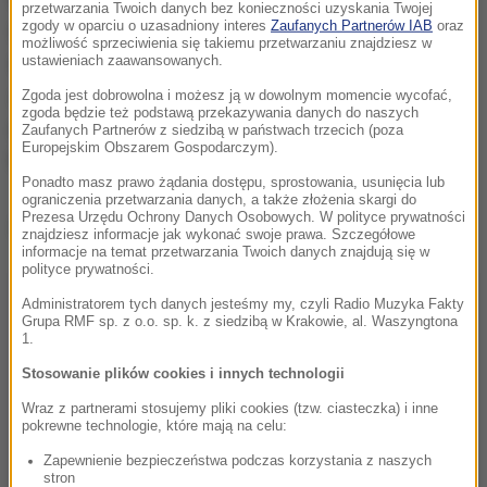
przetwarzania Twoich danych bez konieczności uzyskania Twojej
zgody w oparciu o uzasadniony interes
Zaufanych Partnerów IAB
oraz
ciężarówka, która chcąc uniknąć zderzenia także
możliwość sprzeciwienia się takiemu przetwarzaniu znajdziesz w
wjechała do rowu i się przechyliła.
Mimo, że
ustawieniach zaawansowanych.
zdarzenie wyglądało bardzo groźnie,
nikomu nic się
Zgoda jest dobrowolna i możesz ją w dowolnym momencie wycofać,
zgoda będzie też podstawą przekazywania danych do naszych
nie stało
- mówi oficer prasowy straży pożarnej w
Zaufanych Partnerów z siedzibą w państwach trzecich (poza
Europejskim Obszarem Gospodarczym).
Kętrzynie Kamil Golon.
Ponadto masz prawo żądania dostępu, sprostowania, usunięcia lub
ograniczenia przetwarzania danych, a także złożenia skargi do
Prezesa Urzędu Ochrony Danych Osobowych. W polityce prywatności
Dalsza część artykułu pod materiałem video:
znajdziesz informacje jak wykonać swoje prawa. Szczegółowe
informacje na temat przetwarzania Twoich danych znajdują się w
polityce prywatności.
Administratorem tych danych jesteśmy my, czyli Radio Muzyka Fakty
Grupa RMF sp. z o.o. sp. k. z siedzibą w Krakowie, al. Waszyngtona
1.
Stosowanie plików cookies i innych technologii
Wraz z partnerami stosujemy pliki cookies (tzw. ciasteczka) i inne
pokrewne technologie, które mają na celu:
Zapewnienie bezpieczeństwa podczas korzystania z naszych
stron