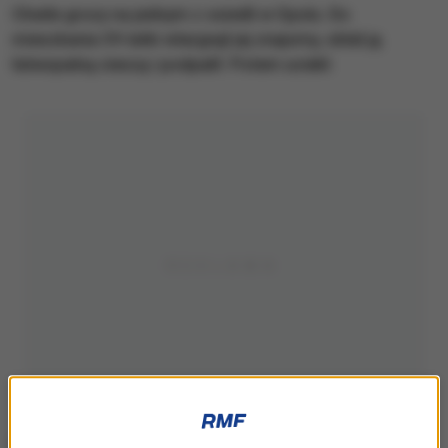
Chwile grozy na jednym z osiedli w Opolu. Do
mieszkania 39-latki wtargnął jej znajomy, oblał ją
łatwopalną cieszą i podpalił. Potem uciekł.