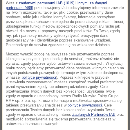
Wraz z
zaufanymi partnerami IAB (1019)
i
innymi zaufanymi
partnerami (489)
przechowujemy i/lub odczytujemy informacje zawarte
na Twoim urządzeniu, takie jak pliki cookie, przetwarzamy dane
47-latek przebywa w szpitalu, pilnują go policjanci
osobowe, takie jak unikalne identyfikatory, informacje przesyłane
przez urządzenia końcowe niezbędne do personalizacji reklam i treści,
/
Policja
udostępnienie funkcji mediów społecznościowych pomiaru ruchu jak
również dla rozwoju i poprawny naszych produktów. Za Twoją zgodą
W czwartek tuż po godzinie 17:00 dyżurny Komendy
my, jak i partnerzy możemy wykorzystywać precyzyjne dane
geolokalizacyjne i identyfikację poprzez skanowanie urządzeń.
Miejskiej Policji w Opolu otrzymał zgłoszenie
Przechodząc do serwisu zgadzasz się na wskazane działania.
dotyczące podpalenia kobiety. Pomoc wezwała sama
Możesz wyrazić zgodę na powyższe cele przetwarzania poprzez
kliknięcie w przycisk "przechodzę do serwisu", możesz również nie
poszkodowana.
wyrażać zgody poprzez wybór ustawień zaawansowanych. W sytuacji
braku zgody będziemy przetwarzać dane osobowe w innych celach na
innych podstawach prawnych (informacje w tym zakresie dostępne są
Jak informowała 39-latka, do jej mieszkania
w naszej
polityce prywatności
). Poprzez kliknięcie w przycisk
wtargnął 47-letni znajomy
. Mężczyzna oblał ją
"ustawienia zaawansowane" możesz zarządzać swoimi preferencjami
przed wyrażeniem zgody lub odmową udzielenia zgody. Cele
łatwopalną cieczą, a następnie podpalił. Potem
przetwarzania Twoich danych bez konieczności uzyskania Twojej
zgody w oparciu o uzasadniony interes Radio Muzyka Fakty Grupa
uciekł.
RMF sp. z o.o. sp. k. oraz informacje o możliwości sprzeciwienia się
takiemu przetwarzaniu znajdziesz w
polityce prywatności
. Cele
przetwarzania Twoich danych bez konieczności uzyskania Twojej
Ofiara i napastnik w szpitalu
zgody w oparciu o uzasadniony interes
Zaufanych Partnerów IAB
oraz
możliwość sprzeciwienia się takiemu przetwarzaniu znajdziesz w
ustawieniach zaawansowanych.
Na miejsce natychmiast wysłano policję i