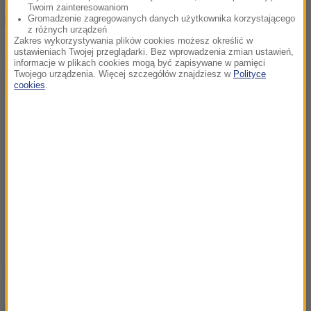
dowodów będzie zależało, jakie zarzuty usłyszy 47-
Twoim zainteresowaniom
Gromadzenie zagregowanych danych użytkownika korzystającego
latek.
z różnych urządzeń
Zakres wykorzystywania plików cookies możesz określić w
ustawieniach Twojej przeglądarki. Bez wprowadzenia zmian ustawień,
Dalsza część artykułu pod materiałem video:
informacje w plikach cookies mogą być zapisywane w pamięci
Twojego urządzenia. Więcej szczegółów znajdziesz w
Polityce
cookies
.
Źródło: RMF24