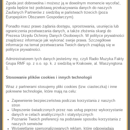
Zgoda jest dobrowolna i możesz ją w dowolnym momencie wycofać,
pogotowie.
39-latka trafiła do szpitala. Ma rozległe
zgoda będzie też podstawą przekazywania danych do naszych
Zaufanych Partnerów z siedzibą w państwach trzecich (poza
poparzenia.
Europejskim Obszarem Gospodarczym).
Ponadto masz prawo żądania dostępu, sprostowania, usunięcia lub
Już niespełna godzinę po tym zdarzeniu policjanci
ograniczenia przetwarzania danych, a także złożenia skargi do
Prezesa Urzędu Ochrony Danych Osobowych. W polityce prywatności
zatrzymali 47-latka. Mężczyzna również miał
znajdziesz informacje jak wykonać swoje prawa. Szczegółowe
obrażenia. Przewieziono go do szpitala, gdzie
informacje na temat przetwarzania Twoich danych znajdują się w
polityce prywatności.
obecnie przebywa pod nadzorem policjantów.
Administratorem tych danych jesteśmy my, czyli Radio Muzyka Fakty
Grupa RMF sp. z o.o. sp. k. z siedzibą w Krakowie, al. Waszyngtona
Ewakuacja budynku
1.
Stosowanie plików cookies i innych technologii
Z budynku, w którym doszło do zdarzenia,
Wraz z partnerami stosujemy pliki cookies (tzw. ciasteczka) i inne
ewakuowano ponad 20 osób
. Żadnej z nich nic się
pokrewne technologie, które mają na celu:
nie stało.
Zapewnienie bezpieczeństwa podczas korzystania z naszych
stron
Ulepszenie świadczonych przez nas usług poprzez wykorzystanie
Okoliczności zdarzenia ustalają policjanci pod
danych w celach analitycznych i statystycznych
Poznanie Twoich preferencji na podstawie sposobu korzystania z
nadzorem prokuratora. Od zgromadzonych
naszych serwisów
Wyświetlanie spersonalizowanych reklam, które odpowiadają