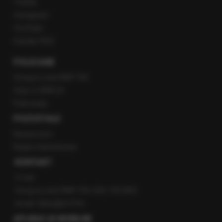
Twitter
Instagram
YouTube
Kanały RSS
POLECANE
Gorąca Linia RMF FM
Staż w RMF24
Patronaty
POZOSTAŁE
Newsroom
Radio internetowe
KONTAKT
O nas
Gorąca Linia RMF FM: 600 700 800
email: fakty@rmf.fm
APLIKACJE MOBILNE