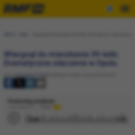
RMF24
Fakty
Wtargnął do mieszkania 39-latki. Dramatyczne zdarzenie w 
Wtargnął do mieszkania 39-latki.
Dramatyczne zdarzenie w Opolu
Autor:
Magdalena Partyła
Publikacja: Piątek, 3 lipca 2026 (09:33)
Posłuchaj artykułu
Czytane głosem AI
Podkład
0:00
1:15