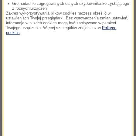
Gromadzenie zagregowanych danych użytkownika korzystającego
z różnych urządzeń
Zakres wykorzystywania plików cookies możesz określić w
ustawieniach Twojej przeglądarki. Bez wprowadzenia zmian ustawień,
informacje w plikach cookies mogą być zapisywane w pamięci
Od początku sezonu letniego w województwie
Twojego urządzenia. Więcej szczegółów znajdziesz w
Polityce
cookies
.
lubelskim
utonęło już 13 osób.
Źródło: RMF FM / materiały prasowe
utonięcie
Tagi:
NAJWAŻNIEJSZE FAKTY
47-latek utonął na