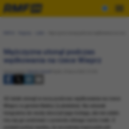
RMF24
Regiony
Lublin
Mężczyzna utonął podczas wędkowania na rzece 
Mężczyzna utonął podczas
wędkowania na rzece Wieprz
Opracowanie:
Renata Gaweł
Piątek, 29 lipca 2022 (13:33)
42-latek utonął w nocy podczas wędkowania na rzece
Wieprz w gminie Nielisz (Lubelskie). Na ratunek
tonącemu do wody skoczył jego kolega, ale nie udało
mu się go uratować z powodu silnego nurtu rzeki. Z
ustaleń policji wynika, że wcześniej mężczyźni pili