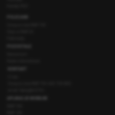
Kanały RSS
POLECANE
Gorąca Linia RMF FM
Staż w RMF24
Patronaty
POZOSTAŁE
Newsroom
Radio internetowe
KONTAKT
O nas
Gorąca Linia RMF FM: 600 700 800
email: fakty@rmf.fm
APLIKACJE MOBILNE
RMF FM
RMF ON