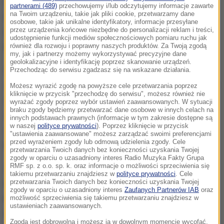
Około godz. 3.00 w nocy z czwartku na piątek
partnerami (489)
przechowujemy i/lub odczytujemy informacje zawarte
na Twoim urządzeniu, takie jak pliki cookie, przetwarzamy dane
funkcjonariusze otrzymali zgłoszenie o tym, że
osobowe, takie jak unikalne identyfikatory, informacje przesyłane
przez urządzenia końcowe niezbędne do personalizacji reklam i treści,
mężczyzna wpadł do rzeki w miejscowości Staw
udostępnienie funkcji mediów społecznościowych pomiaru ruchu jak
Noakowski Kolonia w gminie Nielisz.
również dla rozwoju i poprawny naszych produktów. Za Twoją zgodą
my, jak i partnerzy możemy wykorzystywać precyzyjne dane
geolokalizacyjne i identyfikację poprzez skanowanie urządzeń.
Policjanci i strażacy penetrując brzeg rzeki odnaleźli
Przechodząc do serwisu zgadzasz się na wskazane działania.
w wodzie mężczyznę, którego zatrzymał wystający z
Możesz wyrazić zgodę na powyższe cele przetwarzania poprzez
kliknięcie w przycisk "przechodzę do serwisu", możesz również nie
wody konar drzewa. Niestety było już za późno, 42-
wyrażać zgody poprzez wybór ustawień zaawansowanych. W sytuacji
braku zgody będziemy przetwarzać dane osobowe w innych celach na
latek nie dawał oznak życia. Lekarz stwierdził jego
innych podstawach prawnych (informacje w tym zakresie dostępne są
w naszej
polityce prywatności
). Poprzez kliknięcie w przycisk
zgon
– poinformowała Katarzyna Szewczuk z
"ustawienia zaawansowane" możesz zarządzać swoimi preferencjami
przed wyrażeniem zgody lub odmową udzielenia zgody. Cele
Komendy Miejskiej Policji w Zamościu policjantka.
przetwarzania Twoich danych bez konieczności uzyskania Twojej
zgody w oparciu o uzasadniony interes Radio Muzyka Fakty Grupa
RMF sp. z o.o. sp. k. oraz informacje o możliwości sprzeciwienia się
Ze wstępnych ustaleń wynika, że
42-latek razem ze
takiemu przetwarzaniu znajdziesz w
polityce prywatności
. Cele
swoim znajomym poszli w czwartek wieczorem
przetwarzania Twoich danych bez konieczności uzyskania Twojej
zgody w oparciu o uzasadniony interes
Zaufanych Partnerów IAB
oraz
nad Wieprz. Podczas biwakowania wędkowali i
możliwość sprzeciwienia się takiemu przetwarzaniu znajdziesz w
ustawieniach zaawansowanych.
spożywali alkohol.
Pod koniec pobytu, kiedy
Zgoda jest dobrowolna i możesz ją w dowolnym momencie wycofać,