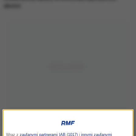
alkohol.
Wraz z
zaufanymi partnerami IAB (1017)
i
innymi zaufanymi