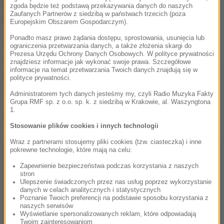
planowali już wracać do domu, 42-latek stanął nad
zgoda będzie też podstawą przekazywania danych do naszych
Zaufanych Partnerów z siedzibą w państwach trzecich (poza
brzegiem.
Europejskim Obszarem Gospodarczym).
Ponadto masz prawo żądania dostępu, sprostowania, usunięcia lub
W pewnym momencie zachwiał się i wpadł do rzeki.
ograniczenia przetwarzania danych, a także złożenia skargi do
Prezesa Urzędu Ochrony Danych Osobowych. W polityce prywatności
Jego kolega wskoczył za nim, aby go ratować. Nie
znajdziesz informacje jak wykonać swoje prawa. Szczegółowe
informacje na temat przetwarzania Twoich danych znajdują się w
zdołał jednak utrzymać mężczyzny z powodu silnego
polityce prywatności.
nurtu rzeki
– dodała policjantka.
Administratorem tych danych jesteśmy my, czyli Radio Muzyka Fakty
Grupa RMF sp. z o.o. sp. k. z siedzibą w Krakowie, al. Waszyngtona
1.
Dalsza część artykułu pod materiałem video:
Stosowanie plików cookies i innych technologii
Wraz z partnerami stosujemy pliki cookies (tzw. ciasteczka) i inne
pokrewne technologie, które mają na celu:
Zapewnienie bezpieczeństwa podczas korzystania z naszych
stron
Ulepszenie świadczonych przez nas usług poprzez wykorzystanie
danych w celach analitycznych i statystycznych
Poznanie Twoich preferencji na podstawie sposobu korzystania z
naszych serwisów
Wyświetlanie spersonalizowanych reklam, które odpowiadają
Twoim zainteresowaniom