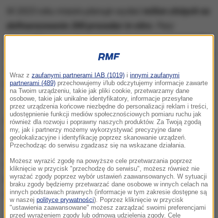
W 2023 roku miasto planuje wydać
milion złotych na
dofinansowanie 200 procedur in vitro
. Pary
zakwalifikowane do programu mogą skorzystać z 5
tys. zł dotacji do jednej takiej procedury i wnioskować
o trzy takie zabiegi
- poinformowała Jolanta
Wraz z
zaufanymi partnerami IAB (1019)
i
innymi zaufanymi
Baranowska z Urzędu Miasta Łodzi.
partnerami (489)
przechowujemy i/lub odczytujemy informacje zawarte
na Twoim urządzeniu, takie jak pliki cookie, przetwarzamy dane
osobowe, takie jak unikalne identyfikatory, informacje przesyłane
przez urządzenia końcowe niezbędne do personalizacji reklam i treści,
udostępnienie funkcji mediów społecznościowych pomiaru ruchu jak
Nabór wniosków do programu leczenia niepłodności
również dla rozwoju i poprawny naszych produktów. Za Twoją zgodą
my, jak i partnerzy możemy wykorzystywać precyzyjne dane
dla mieszkańców Łodzi w tegorocznej edycji
geolokalizacyjne i identyfikację poprzez skanowanie urządzeń.
Przechodząc do serwisu zgadzasz się na wskazane działania.
rozpoczął się w poniedziałek.
Możesz wyrazić zgodę na powyższe cele przetwarzania poprzez
Do programu może przystąpić
para, która w dniu
kliknięcie w przycisk "przechodzę do serwisu", możesz również nie
wyrażać zgody poprzez wybór ustawień zaawansowanych. W sytuacji
kwalifikacji mieszkała w Łodzi i w tym mieście
braku zgody będziemy przetwarzać dane osobowe w innych celach na
innych podstawach prawnych (informacje w tym zakresie dostępne są
rozliczała się z podatku
dochodowego.
w naszej
polityce prywatności
). Poprzez kliknięcie w przycisk
"ustawienia zaawansowane" możesz zarządzać swoimi preferencjami
Z dofinansowania mogą korzystać
kobiety do 40
przed wyrażeniem zgody lub odmową udzielenia zgody. Cele