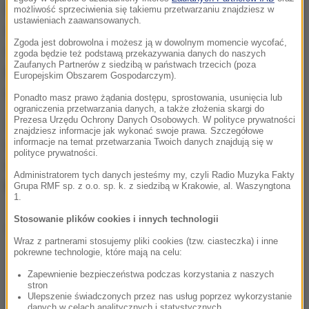
Opiekunowie czworonogów, którzy chcą zapewnić
możliwość sprzeciwienia się takiemu przetwarzaniu znajdziesz w
ustawieniach zaawansowanych.
swoim pupilom dodatkową ochronę, powinni jutro
Zgoda jest dobrowolna i możesz ją w dowolnym momencie wycofać,
odwiedzić
parking przy Urzędzie Miejskim w
zgoda będzie też podstawą przekazywania danych do naszych
Zaufanych Partnerów z siedzibą w państwach trzecich (poza
Aleksandrowie Łódzkim
(ul. Jasińskiego 20) w
Europejskim Obszarem Gospodarczym).
godzinach 13:30-15:00.
Ponadto masz prawo żądania dostępu, sprostowania, usunięcia lub
ograniczenia przetwarzania danych, a także złożenia skargi do
Prezesa Urzędu Ochrony Danych Osobowych. W polityce prywatności
Zarówno czipowanie, jak i szczepienie przeciw
znajdziesz informacje jak wykonać swoje prawa. Szczegółowe
informacje na temat przetwarzania Twoich danych znajdują się w
wściekliźnie, a także dożywotnia rejestracja
polityce prywatności.
mikroczipu w ogólnopolskiej bazie, oferowane są
Administratorem tych danych jesteśmy my, czyli Radio Muzyka Fakty
bez żadnych opłat.
Grupa RMF sp. z o.o. sp. k. z siedzibą w Krakowie, al. Waszyngtona
1.
Stosowanie plików cookies i innych technologii
Dalsza część artykułu pod materiałem video:
Wraz z partnerami stosujemy pliki cookies (tzw. ciasteczka) i inne
pokrewne technologie, które mają na celu:
Zapewnienie bezpieczeństwa podczas korzystania z naszych
stron
Ulepszenie świadczonych przez nas usług poprzez wykorzystanie
danych w celach analitycznych i statystycznych