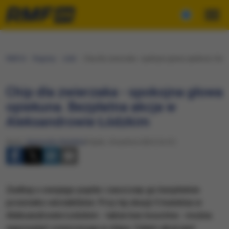
RMF24
Regiony
Łódź
Chip dla zwierzaka - spokojna głowa opiekuna. Bez
Chip dla zwierzaka - spokojna głowa
opiekuna. Bezpłatna akcja w
Aleksandrowie Łódzkim
Autor:
Agnieszka Wyderka
Piątek, 4 kwietnia 2025 (16:41)
Zadbaj o swojego pupila i zaszczep go bezpłatnie
przeciwko wściekliźnie. Przy tej okazji 5 kwietnia w
Aleksandrowie Łódzkim - także bez kosztów - można
wyposażyć czworonoga w chipa. Celem akcji jest