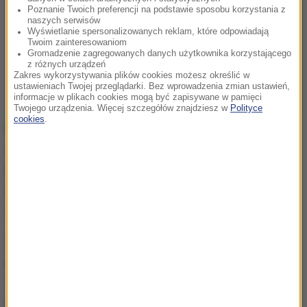
Poznanie Twoich preferencji na podstawie sposobu korzystania z
naszych serwisów
Wyświetlanie spersonalizowanych reklam, które odpowiadają
Twoim zainteresowaniom
Gromadzenie zagregowanych danych użytkownika korzystającego
z różnych urządzeń
Zakres wykorzystywania plików cookies możesz określić w
ustawieniach Twojej przeglądarki. Bez wprowadzenia zmian ustawień,
informacje w plikach cookies mogą być zapisywane w pamięci
Twojego urządzenia. Więcej szczegółów znajdziesz w
Polityce
cookies
.
Dodatkowo pierwszych 100 właścicieli, którzy
skorzystają z tej możliwości, otrzyma nie tylko
niezbędne zabiegi dla swoich zwierząt, ale także
szampon pielęgnacyjny do sierści oraz drobne
upominki od stowarzyszenia Animal SOS.
W czasie akcji
będzie można spotkać się z
zoopsychologiem i trenerem przewodników psów
-
Pawłem Mateją. To wydarzenie zaplanowane jest
od godziny 14:30 i choć jest bezpłatne, wymaga