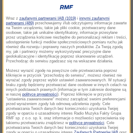
Chipowanie zwierząt jest szybkie, bezbolesne i bardzo skuteczne, bo
Wraz z
zaufanymi partnerami IAB (1019)
i
innymi zaufanymi
partnerami (489)
przechowujemy i/lub odczytujemy informacje zawarte
łatwo odnaleźć opiekuna zagubionego psa czy kota
na Twoim urządzeniu, takie jak pliki cookie, przetwarzamy dane
osobowe, takie jak unikalne identyfikatory, informacje przesyłane
przez urządzenia końcowe niezbędne do personalizacji reklam i treści,
Już jutro - 5 kwietnia mieszkańcy gminy
udostępnienie funkcji mediów społecznościowych pomiaru ruchu jak
Aleksandrów Łódzki mają możliwość, aby zadbać o
również dla rozwoju i poprawny naszych produktów. Za Twoją zgodą
my, jak i partnerzy możemy wykorzystywać precyzyjne dane
bezpieczeństwo swoich czworonożnych przyjaciół.
geolokalizacyjne i identyfikację poprzez skanowanie urządzeń.
Przechodząc do serwisu zgadzasz się na wskazane działania.
Z okazji Światowego Dnia Bezdomnych Zwierząt,
Możesz wyrazić zgodę na powyższe cele przetwarzania poprzez
gmina organizuje akcję bezpłatnego szczepienia
kliknięcie w przycisk "przechodzę do serwisu", możesz również nie
wyrażać zgody poprzez wybór ustawień zaawansowanych. W sytuacji
oraz chipowania
psów i kotów.
braku zgody będziemy przetwarzać dane osobowe w innych celach na
innych podstawach prawnych (informacje w tym zakresie dostępne są
w naszej
polityce prywatności
). Poprzez kliknięcie w przycisk
Taki mikro chip pod skórą, to
zabezpieczenie
"ustawienia zaawansowane" możesz zarządzać swoimi preferencjami
przed wyrażeniem zgody lub odmową udzielenia zgody. Cele
zwierząt przed zaginięciem.
W dalszej przyszłości,
przetwarzania Twoich danych bez konieczności uzyskania Twojej
zgody w oparciu o uzasadniony interes Radio Muzyka Fakty Grupa
znakowanie psów czy kotów to zapobieganie
RMF sp. z o.o. sp. k. oraz informacje o możliwości sprzeciwienia się
bezdomności zwierząt.
takiemu przetwarzaniu znajdziesz w
polityce prywatności
. Cele
przetwarzania Twoich danych bez konieczności uzyskania Twojej
zgody w oparciu o uzasadniony interes
Zaufanych Partnerów IAB
oraz