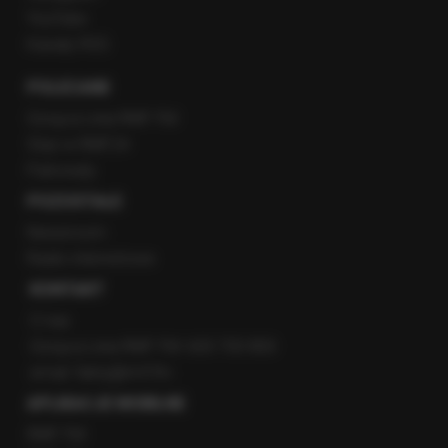
YouTube
Kanały RSS
POLECANE
Gorąca Linia RMF FM
Staż w RMF24
Patronaty
POZOSTAŁE
Newsroom
Radio internetowe
KONTAKT
O nas
Gorąca Linia RMF FM: 600 700 800
email: fakty@rmf.fm
APLIKACJE MOBILNE
RMF FM