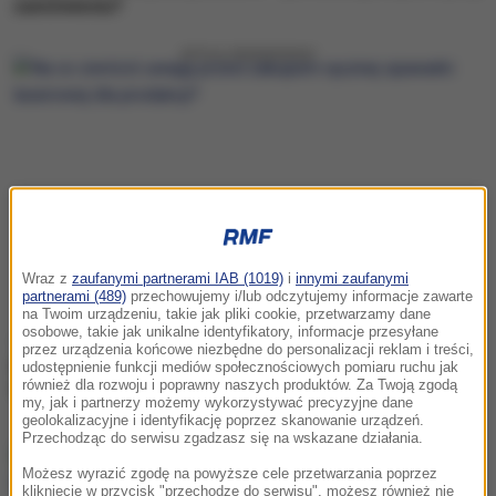
zamówieniu?
ARTYKUŁ SPONSOROWANY
Wraz z
zaufanymi partnerami IAB (1019)
i
innymi zaufanymi
partnerami (489)
przechowujemy i/lub odczytujemy informacje zawarte
na Twoim urządzeniu, takie jak pliki cookie, przetwarzamy dane
osobowe, takie jak unikalne identyfikatory, informacje przesyłane
Czwartek, 9 lipca (01:19)
przez urządzenia końcowe niezbędne do personalizacji reklam i treści,
Na co zwrócić uwagę przed zakupem ręcznej spawarki
udostępnienie funkcji mediów społecznościowych pomiaru ruchu jak
również dla rozwoju i poprawny naszych produktów. Za Twoją zgodą
laserowej dla produkcji?
my, jak i partnerzy możemy wykorzystywać precyzyjne dane
geolokalizacyjne i identyfikację poprzez skanowanie urządzeń.
Przechodząc do serwisu zgadzasz się na wskazane działania.
Możesz wyrazić zgodę na powyższe cele przetwarzania poprzez
kliknięcie w przycisk "przechodzę do serwisu", możesz również nie