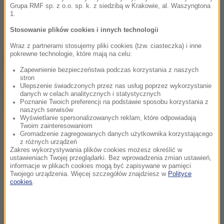
Grupa RMF sp. z o.o. sp. k. z siedzibą w Krakowie, al. Waszyngtona
1.
Stosowanie plików cookies i innych technologii
Wraz z partnerami stosujemy pliki cookies (tzw. ciasteczka) i inne
Wtorek, 7 lipca (10:22)
pokrewne technologie, które mają na celu:
Był poszukiwany przez Interpol, wpadł w Peru. 43-latek
trafił do Polski
Zapewnienie bezpieczeństwa podczas korzystania z naszych
stron
Ulepszenie świadczonych przez nas usług poprzez wykorzystanie
danych w celach analitycznych i statystycznych
Poznanie Twoich preferencji na podstawie sposobu korzystania z
naszych serwisów
Wyświetlanie spersonalizowanych reklam, które odpowiadają
Twoim zainteresowaniom
Gromadzenie zagregowanych danych użytkownika korzystającego
z różnych urządzeń
Zakres wykorzystywania plików cookies możesz określić w
ustawieniach Twojej przeglądarki. Bez wprowadzenia zmian ustawień,
informacje w plikach cookies mogą być zapisywane w pamięci
Twojego urządzenia. Więcej szczegółów znajdziesz w
Polityce
cookies
.
Poniedziałek, 6 lipca (14:12)