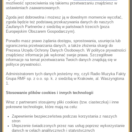
możliwość sprzeciwienia się takiemu przetwarzaniu znajdziesz w
Dalsza część artykułu pod materiałem video:
ustawieniach zaawansowanych.
Zgoda jest dobrowolna i możesz ją w dowolnym momencie wycofać,
zgoda będzie też podstawą przekazywania danych do naszych
Zaufanych Partnerów z siedzibą w państwach trzecich (poza
Europejskim Obszarem Gospodarczym).
Ponadto masz prawo żądania dostępu, sprostowania, usunięcia lub
ograniczenia przetwarzania danych, a także złożenia skargi do
Prezesa Urzędu Ochrony Danych Osobowych. W polityce prywatności
znajdziesz informacje jak wykonać swoje prawa. Szczegółowe
informacje na temat przetwarzania Twoich danych znajdują się w
polityce prywatności.
Administratorem tych danych jesteśmy my, czyli Radio Muzyka Fakty
Grupa RMF sp. z o.o. sp. k. z siedzibą w Krakowie, al. Waszyngtona
1.
Stosowanie plików cookies i innych technologii
Wraz z partnerami stosujemy pliki cookies (tzw. ciasteczka) i inne
pokrewne technologie, które mają na celu:
Zapewnienie bezpieczeństwa podczas korzystania z naszych
stron
Ulepszenie świadczonych przez nas usług poprzez wykorzystanie
danych w celach analitycznych i statystycznych