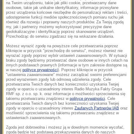
na Twoim urządzeniu, takie jak pliki cookie, przetwarzamy dane
Komisariatu Policji w Zabierzowie dostali zgłoszenia
osobowe, takie jak unikalne identyfikatory, informacje przesyłane
o zaginięciu 78-latki z zanikami pamięci.
przez urządzenia końcowe niezbędne do personalizacji reklam i treści,
udostępnienie funkcji mediów społecznościowych pomiaru ruchu jak
również dla rozwoju i poprawny naszych produktów. Za Twoją zgodą
Jak udało się ustalić na podstawie zapisu z
my, jak i partnerzy możemy wykorzystywać precyzyjne dane
geolokalizacyjne i identyfikację poprzez skanowanie urządzeń.
monitoringu,
seniorka wyszła z domu w środku
Przechodząc do serwisu zgadzasz się na wskazane działania.
nocy, w samej koszuli nocnej i boso.
W
Możesz wyrazić zgodę na powyższe cele przetwarzania poprzez
kliknięcie w przycisk "przechodzę do serwisu", możesz również nie
komisariacie natychmiast ogłoszony został alarm
wyrażać zgody poprzez wybór ustawień zaawansowanych. W sytuacji
braku zgody będziemy przetwarzać dane osobowe w innych celach na
poszukiwawczy.
innych podstawach prawnych (informacje w tym zakresie dostępne są
w naszej
polityce prywatności
). Poprzez kliknięcie w przycisk
"ustawienia zaawansowane" możesz zarządzać swoimi preferencjami
Do poszukiwań zaangażowano też policyjnego
przed wyrażeniem zgody lub odmową udzielenia zgody. Cele
przetwarzania Twoich danych bez konieczności uzyskania Twojej
przewodnika z psem z Komendy Miejskiej Policji w
zgody w oparciu o uzasadniony interes Radio Muzyka Fakty Grupa
Krakowie.
RMF sp. z o.o. sp. k. oraz informacje o możliwości sprzeciwienia się
takiemu przetwarzaniu znajdziesz w
polityce prywatności
. Cele
przetwarzania Twoich danych bez konieczności uzyskania Twojej
Akcja poszukiwawcza trwała kilkanaście godzin.
zgody w oparciu o uzasadniony interes
Zaufanych Partnerów IAB
oraz
możliwość sprzeciwienia się takiemu przetwarzaniu znajdziesz w
Policjanci szczęśliwie odnaleźli 78-latkę w okolicy
ustawieniach zaawansowanych.
miejsca zamieszkania, na terenie prywatnej posesji.
Zgoda jest dobrowolna i możesz ją w dowolnym momencie wycofać,
zgoda będzie też podstawą przekazywania danych do naszych