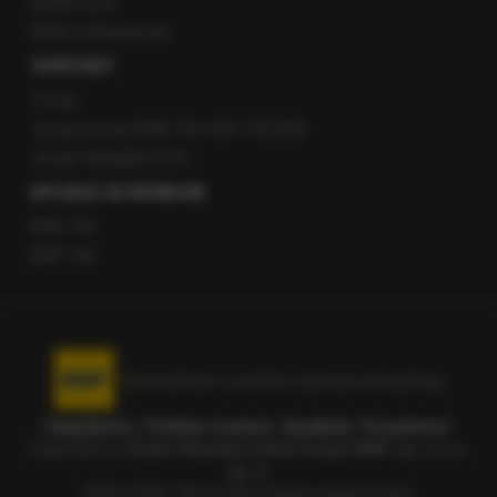
Newsroom
Radio internetowe
KONTAKT
O nas
Gorąca Linia RMF FM: 600 700 800
email: fakty@rmf.fm
APLIKACJE MOBILNE
RMF FM
RMF ON
Korzystanie z portalu oznacza akceptację
Regulaminu
.
Polityka Cookies
.
SpeakUp
.
Prywatność
.
Copyright by
Radio Muzyka Fakty Grupa RMF sp. z o.o.
sp. k.
2009-2026. Wszystkie prawa zastrzeżone.