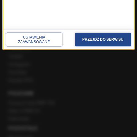
Gość Krzysztofa Ziemca w RMF FM
Rozmowy w Radiu RMF24
SPOŁECZNOŚĆ
USTAWIENIA
PRZEJDŹ DO SERWISU
ZAAWANSOWANE
Facebook
Twitter
Instagram
YouTube
Kanały RSS
POLECANE
Gorąca Linia RMF FM
Staż w RMF24
Patronaty
POZOSTAŁE