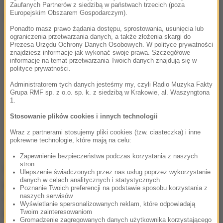
Zaufanych Partnerów z siedzibą w państwach trzecich (poza
Europejskim Obszarem Gospodarczym).
Dalsza część artykułu pod materiałem video:
Ponadto masz prawo żądania dostępu, sprostowania, usunięcia lub
ograniczenia przetwarzania danych, a także złożenia skargi do
Prezesa Urzędu Ochrony Danych Osobowych. W polityce prywatności
znajdziesz informacje jak wykonać swoje prawa. Szczegółowe
informacje na temat przetwarzania Twoich danych znajdują się w
polityce prywatności.
Administratorem tych danych jesteśmy my, czyli Radio Muzyka Fakty
Grupa RMF sp. z o.o. sp. k. z siedzibą w Krakowie, al. Waszyngtona
1.
Stosowanie plików cookies i innych technologii
Wraz z partnerami stosujemy pliki cookies (tzw. ciasteczka) i inne
pokrewne technologie, które mają na celu:
Zapewnienie bezpieczeństwa podczas korzystania z naszych
stron
Do zaginionej mundurowych doprowadził właśnie
Ulepszenie świadczonych przez nas usług poprzez wykorzystanie
danych w celach analitycznych i statystycznych
policyjny pies tropiący. Na szczęście seniorka była
Poznanie Twoich preferencji na podstawie sposobu korzystania z
naszych serwisów
cała i zdrowa. Po zbadaniu przez załogę pogotowia,
Wyświetlanie spersonalizowanych reklam, które odpowiadają
Twoim zainteresowaniom
kobieta trafiła pod opiekę najbliższych.
Gromadzenie zagregowanych danych użytkownika korzystającego