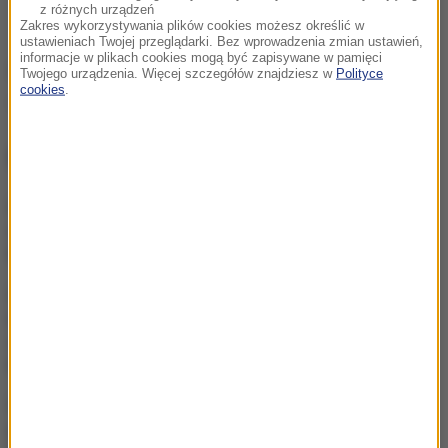
z różnych urządzeń
Zakres wykorzystywania plików cookies możesz określić w
ustawieniach Twojej przeglądarki. Bez wprowadzenia zmian ustawień,
informacje w plikach cookies mogą być zapisywane w pamięci
Źródło: RMF FM / materiały prasowe
Twojego urządzenia. Więcej szczegółów znajdziesz w
Polityce
cookies
.
poszukiwania
Tagi:
NAJWAŻNIEJSZE FAKTY
Śmiertelny wypadek z
udziałem ciągnika w
Małopolsce
Do czterech razy sztuka?
Łukasz Gibała znowu chce
zostać prezydentem
Krakowa
Trzyletnie dziecko
pogryzione przez psa.
Wezwano LPR