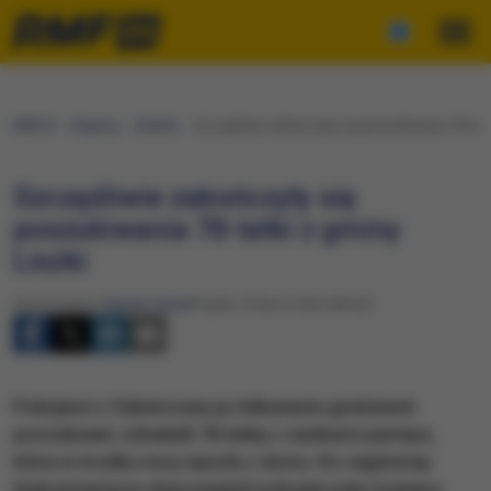
RMF24
Regiony
Kraków
Szczęśliwie zakończyły się poszukiwania 78-latki
Szczęśliwie zakończyły się
poszukiwania 78-latki z gminy
Liszki
Opracowanie:
Renata Gaweł
Piątek, 29 lipca 2022 (08:36)
Policjanci z Zabierzowa po kilkunastu godzinach
poszukiwań, odnaleźli 78-latkę z zanikami pamięci,
która w środku nocy wyszła z domu. Do zaginionej
funkcjonariuszy doprowadził policyjny pies tropiący.