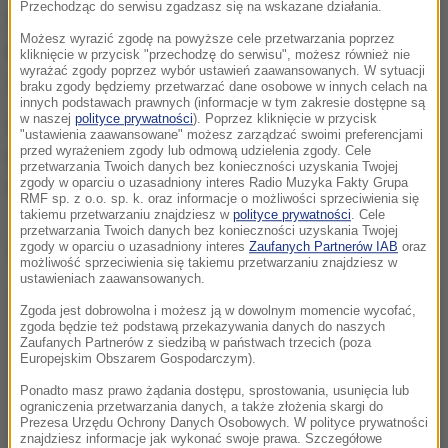
Przechodząc do serwisu zgadzasz się na wskazane działania.
Sebastian Mamczyński był też zwycięzcą w
Możesz wyrazić zgodę na powyższe cele przetwarzania poprzez
kategorii pistolet, drugie miejsce w tej kategorii
kliknięcie w przycisk "przechodzę do serwisu", możesz również nie
wyrażać zgody poprzez wybór ustawień zaawansowanych. W sytuacji
zdobył Jan Graczyński, a trzecie Ewelina Purwin.
braku zgody będziemy przetwarzać dane osobowe w innych celach na
innych podstawach prawnych (informacje w tym zakresie dostępne są
w naszej
polityce prywatności
). Poprzez kliknięcie w przycisk
W kategorii karabin zwyciężył Krzysztof Kalinowski,
"ustawienia zaawansowane" możesz zarządzać swoimi preferencjami
przed wyrażeniem zgody lub odmową udzielenia zgody. Cele
na drugim miejscu był Sławomir Pietrzyk, a na
przetwarzania Twoich danych bez konieczności uzyskania Twojej
zgody w oparciu o uzasadniony interes Radio Muzyka Fakty Grupa
trzecim Jacek Łabędzki.
RMF sp. z o.o. sp. k. oraz informacje o możliwości sprzeciwienia się
takiemu przetwarzaniu znajdziesz w
polityce prywatności
. Cele
przetwarzania Twoich danych bez konieczności uzyskania Twojej
Dalsza część artykułu pod materiałem video:
zgody w oparciu o uzasadniony interes
Zaufanych Partnerów IAB
oraz
możliwość sprzeciwienia się takiemu przetwarzaniu znajdziesz w
ustawieniach zaawansowanych.
Zgoda jest dobrowolna i możesz ją w dowolnym momencie wycofać,
zgoda będzie też podstawą przekazywania danych do naszych
Zaufanych Partnerów z siedzibą w państwach trzecich (poza
Europejskim Obszarem Gospodarczym).
Ponadto masz prawo żądania dostępu, sprostowania, usunięcia lub
ograniczenia przetwarzania danych, a także złożenia skargi do
Prezesa Urzędu Ochrony Danych Osobowych. W polityce prywatności
znajdziesz informacje jak wykonać swoje prawa. Szczegółowe