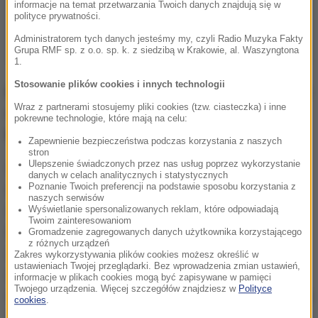
informacje na temat przetwarzania Twoich danych znajdują się w
polityce prywatności.
Administratorem tych danych jesteśmy my, czyli Radio Muzyka Fakty
Grupa RMF sp. z o.o. sp. k. z siedzibą w Krakowie, al. Waszyngtona
1.
Stosowanie plików cookies i innych technologii
Dziennikarka RMF FM Karolina Michalik, dosłownie
Wraz z partnerami stosujemy pliki cookies (tzw. ciasteczka) i inne
otarła się podium. Zajęła czwarte miejsce w
pokrewne technologie, które mają na celu:
kategorii karabin.
Zapewnienie bezpieczeństwa podczas korzystania z naszych
stron
Ulepszenie świadczonych przez nas usług poprzez wykorzystanie
Idea organizacji Turnieju Strzeleckiego dla
danych w celach analitycznych i statystycznych
Dziennikarzy o Puchar Wojewody Małopolskiego
Poznanie Twoich preferencji na podstawie sposobu korzystania z
naszych serwisów
narodziła się we współpracy z Klubem Strzeleckim
Wyświetlanie spersonalizowanych reklam, które odpowiadają
Twoim zainteresowaniom
LOK HTS i jego prezesem Krzysztofem Solarskim.
Gromadzenie zagregowanych danych użytkownika korzystającego
z różnych urządzeń
Założeniem było to, aby wspólnie popularyzować
Zakres wykorzystywania plików cookies możesz określić w
ustawieniach Twojej przeglądarki. Bez wprowadzenia zmian ustawień,
sport strzelecki. Chcieliśmy szerzej i przede
informacje w plikach cookies mogą być zapisywane w pamięci
Twojego urządzenia. Więcej szczegółów znajdziesz w
Polityce
wszystkim w praktyce pokazać możliwości, jakie dają
cookies
.
takie obiekty, jak strzelnica kulowa mieszcząca się