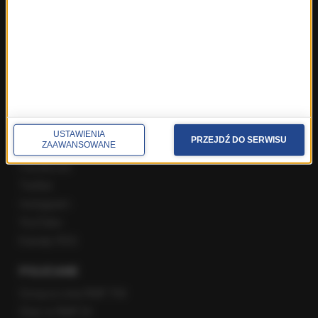
Rozmowa o 7:00 w RMF FM i Radiu RMF24
Poranna rozmowa w RMF FM
Popołudniowa rozmowa w RMF FM
Gość Krzysztofa Ziemca w RMF FM
Rozmowy w Radiu RMF24
SPOŁECZNOŚĆ
USTAWIENIA
PRZEJDŹ DO SERWISU
ZAAWANSOWANE
Facebook
Twitter
Instagram
YouTube
Kanały RSS
POLECANE
Gorąca Linia RMF FM
Staż w RMF24