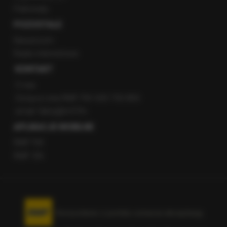
Patronaty
POZOSTAŁE
Newsroom
Radio internetowe
KONTAKT
O nas
Gorąca Linia RMF FM: 600 700 800
email: fakty@rmf.fm
APLIKACJE MOBILNE
RMF FM
RMF ON
Korzystanie z portalu oznacza akceptację