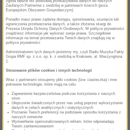
zgoda będzie też podstawą przekazywania danych do naszych
Zaufanych Partnerów z siedzibą w państwach trzecich (poza
tys. funtów brytyjskich za komplet czterech zdjęć.
Europejskim Obszarem Gospodarczym).
Ponadto masz prawo żądania dostępu, sprostowania, usunięcia lub
ograniczenia przetwarzania danych, a także złożenia skargi do
Dalsza część artykułu pod materiałem video:
Prezesa Urzędu Ochrony Danych Osobowych. W polityce prywatności
znajdziesz informacje jak wykonać swoje prawa. Szczegółowe
informacje na temat przetwarzania Twoich danych znajdują się w
polityce prywatności.
Administratorem tych danych jesteśmy my, czyli Radio Muzyka Fakty
Grupa RMF sp. z o.o. sp. k. z siedzibą w Krakowie, al. Waszyngtona
1.
Stosowanie plików cookies i innych technologii
Wraz z partnerami stosujemy pliki cookies (tzw. ciasteczka) i inne
pokrewne technologie, które mają na celu:
Zapewnienie bezpieczeństwa podczas korzystania z naszych
stron
Ulepszenie świadczonych przez nas usług poprzez wykorzystanie
danych w celach analitycznych i statystycznych
Poznanie Twoich preferencji na podstawie sposobu korzystania z
naszych serwisów
Trwa wyjaśnianie wszystkich okoliczności sprawy, w
Wyświetlanie spersonalizowanych reklam, które odpowiadają
Twoim zainteresowaniom
tym ekspertyzy, które mają potwierdzić pochodzenie