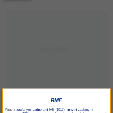
Album ze zdjęciami
Wraz z
zaufanymi partnerami IAB (1017)
i
innymi zaufanymi