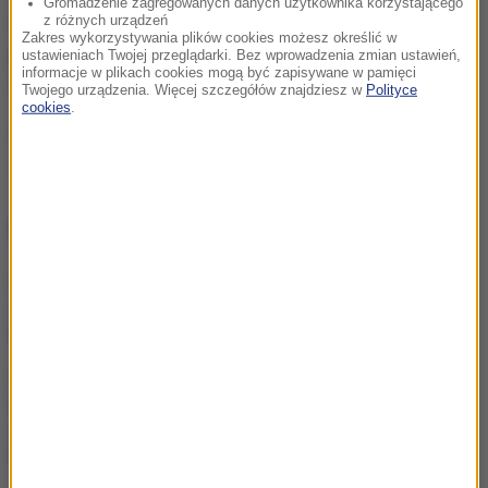
Gromadzenie zagregowanych danych użytkownika korzystającego
i wartość historyczną przedmiotów. Istnieje
z różnych urządzeń
Zakres wykorzystywania plików cookies możesz określić w
podejrzenie, że mogą pochodzić z Rosji i mogło
ustawieniach Twojej przeglądarki. Bez wprowadzenia zmian ustawień,
informacje w plikach cookies mogą być zapisywane w pamięci
dojść do naruszenia ustawy sankcyjnej.
Twojego urządzenia. Więcej szczegółów znajdziesz w
Polityce
cookies
.
Źródło: PAP
przemyt
Tagi:
NAJWAŻNIEJSZE FAKTY
Śmiertelny wypadek z
udziałem ciągnika w
Małopolsce
Do czterech razy sztuka?
Łukasz Gibała znowu chce
zostać prezydentem
Krakowa