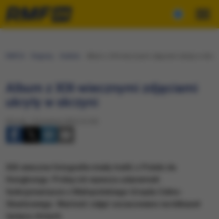
RMF24
Regiony
Kraków
Album z XIX-wiecznymi zdjęciami ukryty w skrzy
Album z XIX-wiecznymi zdjęciami
ukryty w skrzyni
Wtorek, 15 kwietnia 2025 (12:39)
XIX-wieczne fotografie miały trafić z Polski do
Hongkongu. Próbę ich wywozu udaremnili
funkcjonariusze z Małopolskiego Urzędu Celno-
Skarbowego. Wartość zdjęć oszacowano na kilkaset
tysięcy złotych.