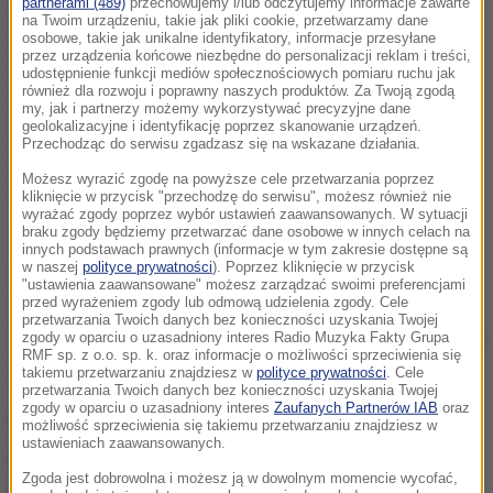
partnerami (489)
przechowujemy i/lub odczytujemy informacje zawarte
na Twoim urządzeniu, takie jak pliki cookie, przetwarzamy dane
Celnicy z Tarnowa podczas rutynowej kontroli
osobowe, takie jak unikalne identyfikatory, informacje przesyłane
drogowej w jednym z zatrzymanych samochodów
przez urządzenia końcowe niezbędne do personalizacji reklam i treści,
udostępnienie funkcji mediów społecznościowych pomiaru ruchu jak
odkryli drewnianą skrzynię. Był w niej ukryty album
również dla rozwoju i poprawny naszych produktów. Za Twoją zgodą
my, jak i partnerzy możemy wykorzystywać precyzyjne dane
zawierający 29 zdjęć datowanych na 1866 rok,
geolokalizacyjne i identyfikację poprzez skanowanie urządzeń.
Przechodząc do serwisu zgadzasz się na wskazane działania.
cztery ramki ze zdjęciami stereoskopowymi oraz
Możesz wyrazić zgodę na powyższe cele przetwarzania poprzez
fotografię w oprawie o wymiarach 50x60 cm.
kliknięcie w przycisk "przechodzę do serwisu", możesz również nie
wyrażać zgody poprzez wybór ustawień zaawansowanych. W sytuacji
braku zgody będziemy przetwarzać dane osobowe w innych celach na
Towary miały trafić do Hongkongu, jednak kierowca
innych podstawach prawnych (informacje w tym zakresie dostępne są
w naszej
polityce prywatności
). Poprzez kliknięcie w przycisk
nie miał wymaganych zezwoleń na eksport, co
"ustawienia zaawansowane" możesz zarządzać swoimi preferencjami
przed wyrażeniem zgody lub odmową udzielenia zgody. Cele
wskazuje na próbę nielegalnego wywozu dóbr
przetwarzania Twoich danych bez konieczności uzyskania Twojej
kultury
- poinformował oficer prasowy Małopolskiego
zgody w oparciu o uzasadniony interes Radio Muzyka Fakty Grupa
RMF sp. z o.o. sp. k. oraz informacje o możliwości sprzeciwienia się
Urzędu Celno-Skarbowego Robert Szewczyk.
takiemu przetwarzaniu znajdziesz w
polityce prywatności
. Cele
przetwarzania Twoich danych bez konieczności uzyskania Twojej
zgody w oparciu o uzasadniony interes
Zaufanych Partnerów IAB
oraz
Podobne fotografie są oferowane do sprzedaży
możliwość sprzeciwienia się takiemu przetwarzaniu znajdziesz w
ustawieniach zaawansowanych.
przez słynne domy aukcyjne. Jak podaje Krajowa
Zgoda jest dobrowolna i możesz ją w dowolnym momencie wycofać,
Administracja Skarbowa ich ceny oscylują wokół 25