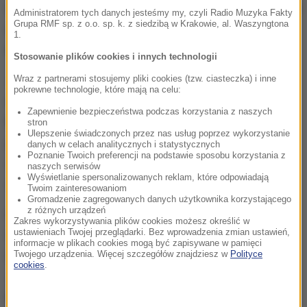
opiekunki okna o otwarciu drzwi. Siostry natychmiast
Administratorem tych danych jesteśmy my, czyli Radio Muzyka Fakty
Grupa RMF sp. z o.o. sp. k. z siedzibą w Krakowie, al. Waszyngtona
udały się na miejsce, gdzie znalazły
malutkiego
1.
chłopca - prawdopodobnie noworodka.
Stosowanie plików cookies i innych technologii
Jak przekazał ks. Krzysztof Banasik, zastępca
Wraz z partnerami stosujemy pliki cookies (tzw. ciasteczka) i inne
pokrewne technologie, które mają na celu:
dyrektora kieleckiej Caritas, reakcja sióstr była
Zapewnienie bezpieczeństwa podczas korzystania z naszych
błyskawiczna.
W oknie znajdował się mały chłopiec,
stron
Ulepszenie świadczonych przez nas usług poprzez wykorzystanie
prawdopodobnie noworodek. Siostry powiadomiły
danych w celach analitycznych i statystycznych
Poznanie Twoich preferencji na podstawie sposobu korzystania z
służby ratunkowe. Dziecko zostało zabrane do
naszych serwisów
Wyświetlanie spersonalizowanych reklam, które odpowiadają
szpitala
- relacjonuje ks. Banasik.
Twoim zainteresowaniom
Gromadzenie zagregowanych danych użytkownika korzystającego
z różnych urządzeń
Chłopiec został przewieziony do Wojewódzkiego
Zakres wykorzystywania plików cookies możesz określić w
ustawieniach Twojej przeglądarki. Bez wprowadzenia zmian ustawień,
Szpitala Zespolonego w Kielcach, gdzie trafił na
informacje w plikach cookies mogą być zapisywane w pamięci
Oddział Patologii i Intensywnej Terapii Noworodka.
Twojego urządzenia. Więcej szczegółów znajdziesz w
Polityce
cookies
.
Jak informuje rzeczniczka placówki Anna Mazur-
Kałuża,
stan malucha był poważny.
Noworodek