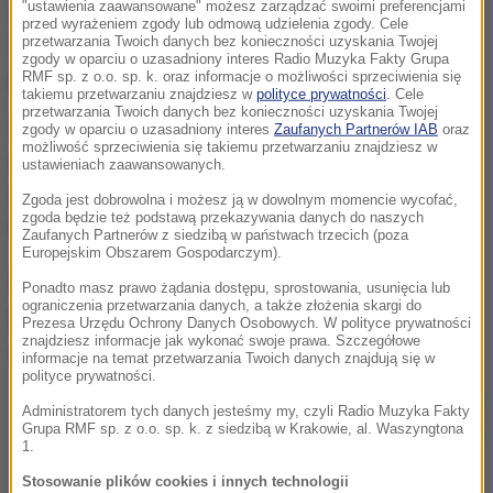
"ustawienia zaawansowane" możesz zarządzać swoimi preferencjami
zamalowany wizerunek liderki partii prof. Joanny
przed wyrażeniem zgody lub odmową udzielenia zgody. Cele
przetwarzania Twoich danych bez konieczności uzyskania Twojej
Senyszyn, kandydatki w zeszłorocznych wyborach
zgody w oparciu o uzasadniony interes Radio Muzyka Fakty Grupa
prezydenckich.
RMF sp. z o.o. sp. k. oraz informacje o możliwości sprzeciwienia się
takiemu przetwarzaniu znajdziesz w
polityce prywatności
. Cele
przetwarzania Twoich danych bez konieczności uzyskania Twojej
Sprawą zajęła się policja. „Zabezpieczamy materiał
zgody w oparciu o uzasadniony interes
Zaufanych Partnerów IAB
oraz
możliwość sprzeciwienia się takiemu przetwarzaniu znajdziesz w
dowodowy i wyjaśniamy okoliczności sprawy” –
ustawieniach zaawansowanych.
zapewniła podkom. Małgorzata Perkowska-Kiepas z
Zgoda jest dobrowolna i możesz ją w dowolnym momencie wycofać,
zgoda będzie też podstawą przekazywania danych do naszych
Komendy Miejskiej Policji w Kielcach.
Zaufanych Partnerów z siedzibą w państwach trzecich (poza
Europejskim Obszarem Gospodarczym).
Ponadto masz prawo żądania dostępu, sprostowania, usunięcia lub
ograniczenia przetwarzania danych, a także złożenia skargi do
Prezesa Urzędu Ochrony Danych Osobowych. W polityce prywatności
znajdziesz informacje jak wykonać swoje prawa. Szczegółowe
informacje na temat przetwarzania Twoich danych znajdują się w
polityce prywatności.
Wulgarny napis i rysunek na fasadzie biura kierowanej przez Joannę
Administratorem tych danych jesteśmy my, czyli Radio Muzyka Fakty
Senyszyn partii Nowa Fala w Kielcach, zdj. Piotr Polak
Grupa RMF sp. z o.o. sp. k. z siedzibą w Krakowie, al. Waszyngtona
/
PAP
1.
Stosowanie plików cookies i innych technologii