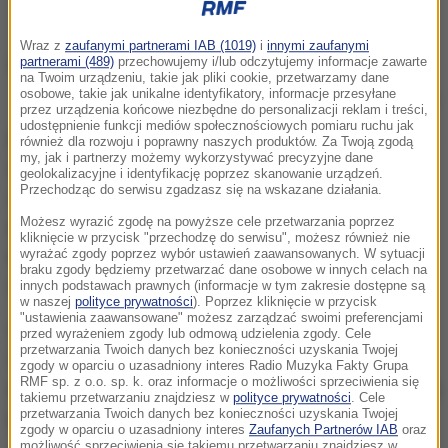
Wraz z
zaufanymi partnerami IAB (1019)
i
innymi zaufanymi
partnerami (489)
przechowujemy i/lub odczytujemy informacje zawarte
na Twoim urządzeniu, takie jak pliki cookie, przetwarzamy dane
osobowe, takie jak unikalne identyfikatory, informacje przesyłane
Pożar hali w Piórkowie, fot. KW PSP w Kielcach
przez urządzenia końcowe niezbędne do personalizacji reklam i treści,
udostępnienie funkcji mediów społecznościowych pomiaru ruchu jak
Pożar został opanowany, jednak akcja gaśnicza nadal
również dla rozwoju i poprawny naszych produktów. Za Twoją zgodą
my, jak i partnerzy możemy wykorzystywać precyzyjne dane
trwa. Na szczęście, jak dotąd nie odnotowano
geolokalizacyjne i identyfikację poprzez skanowanie urządzeń.
Przechodząc do serwisu zgadzasz się na wskazane działania.
żadnych osób poszkodowanych.
Strażacy zmagają
Możesz wyrazić zgodę na powyższe cele przetwarzania poprzez
się z trudnymi warunkami – wysoką temperaturą
kliknięcie w przycisk "przechodzę do serwisu", możesz również nie
oraz zwartą zabudową,
co utrudnia prowadzenie
wyrażać zgody poprzez wybór ustawień zaawansowanych. W sytuacji
braku zgody będziemy przetwarzać dane osobowe w innych celach na
działań ratowniczych.
innych podstawach prawnych (informacje w tym zakresie dostępne są
w naszej
polityce prywatności
). Poprzez kliknięcie w przycisk
"ustawienia zaawansowane" możesz zarządzać swoimi preferencjami
St. kpt. Marcin Bajur, rzecznik prasowy Komendy
przed wyrażeniem zgody lub odmową udzielenia zgody. Cele
przetwarzania Twoich danych bez konieczności uzyskania Twojej
Wojewódzkiej Państwowej Straży Pożarnej w
zgody w oparciu o uzasadniony interes Radio Muzyka Fakty Grupa
RMF sp. z o.o. sp. k. oraz informacje o możliwości sprzeciwienia się
Kielcach, poinformował RMF FM, że sytuacja jest pod
takiemu przetwarzaniu znajdziesz w
polityce prywatności
. Cele
przetwarzania Twoich danych bez konieczności uzyskania Twojej
kontrolą, a strażacy kontynuują swoje działania, aby
zgody w oparciu o uzasadniony interes
Zaufanych Partnerów IAB
oraz
możliwość sprzeciwienia się takiemu przetwarzaniu znajdziesz w