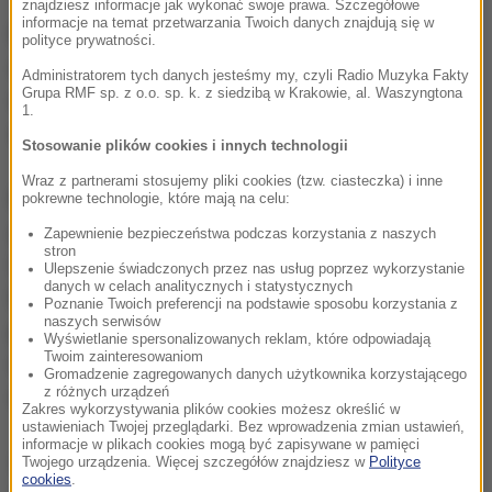
znajdziesz informacje jak wykonać swoje prawa. Szczegółowe
informacje na temat przetwarzania Twoich danych znajdują się w
Premier zaznaczyła jednak, że środowa porażka
polityce prywatności.
opozycji w głosowaniu nad udzieleniem jej rządowi
Administratorem tych danych jesteśmy my, czyli Radio Muzyka Fakty
Grupa RMF sp. z o.o. sp. k. z siedzibą w Krakowie, al. Waszyngtona
wotum nieufności "daje nam wszystkim okazję, aby
1.
skupić się na znalezieniu drogi naprzód ws. brexitu".
Stosowanie plików cookies i innych technologii
Wraz z partnerami stosujemy pliki cookies (tzw. ciasteczka) i inne
Rząd obronił się jedynie dzięki głosom wspierającej
pokrewne technologie, które mają na celu:
go północnoirlandzkiej Demokratycznej Partii
Zapewnienie bezpieczeństwa podczas korzystania z naszych
stron
Unionistów (DUP). Gdyby dziesięciu deputowanych
Ulepszenie świadczonych przez nas usług poprzez wykorzystanie
danych w celach analitycznych i statystycznych
DUP zagłosowało wraz z opozycją, to premier
Poznanie Twoich preferencji na podstawie sposobu korzystania z
naszych serwisów
przegrałaby jednym głosem. Poparcie dla wotum
Wyświetlanie spersonalizowanych reklam, które odpowiadają
Twoim zainteresowaniom
nieufności wyraziło 306 posłów; przeciwko było 325
Gromadzenie zagregowanych danych użytkownika korzystającego
z różnych urządzeń
deputowanych (przewaga 19 głosów).
Zakres wykorzystywania plików cookies możesz określić w
ustawieniach Twojej przeglądarki. Bez wprowadzenia zmian ustawień,
informacje w plikach cookies mogą być zapisywane w pamięci
Wierzę, że moim obowiązkiem jest wykonanie
Twojego urządzenia. Więcej szczegółów znajdziesz w
Polityce
cookies
.