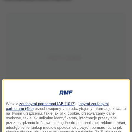
Wraz z
zaufanymi partnerami IAB (1017)
i
innymi zaufanymi
partnerami (489)
przechowujemy i/lub odczytujemy informacje zawarte
na Twoim urządzeniu, takie jak pliki cookie, przetwarzamy dane
osobowe, takie jak unikalne identyfikatory, informacje przesyłane
przez urządzenia końcowe niezbędne do personalizacji reklam i treści,
udostępnienie funkcji mediów społecznościowych pomiaru ruchu jak