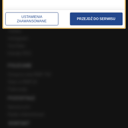
SPOŁECZNOŚĆ
USTAWIENIA
PRZEJDŹ DO SERWISU
ZAAWANSOWANE
Facebook
Twitter
Instagram
YouTube
Kanały RSS
POLECANE
Gorąca Linia RMF FM
Staż w RMF24
Patronaty
POZOSTAŁE
Newsroom
Radio internetowe
KONTAKT