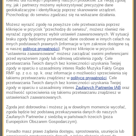
również dla rozwoju i poprawny naszych produktów. Za Twoją zgodą
my, jak i partnerzy możemy wykorzystywać precyzyjne dane
geolokalizacyjne i identyfikację poprzez skanowanie urządzeń.
Przechodząc do serwisu zgadzasz się na wskazane działania.
Możesz wyrazić zgodę na powyższe cele przetwarzania poprzez
kliknięcie w przycisk "przechodzę do serwisu", możesz również nie
wyrażać zgody poprzez wybór ustawień zaawansowanych. W sytuacji
braku zgody będziemy przetwarzać dane osobowe w innych celach na
innych podstawach prawnych (informacje w tym zakresie dostępne są
w naszej
polityce prywatności
). Poprzez kliknięcie w przycisk
"ustawienia zaawansowane" możesz zarządzać swoimi preferencjami
przed wyrażeniem zgody lub odmową udzielenia zgody. Cele
Uzasadnienie wniosku PO o odwołanie Marka
przetwarzania Twoich danych bez konieczności uzyskania Twojej
zgody w oparciu o uzasadniony interes Radio Muzyka Fakty Grupa
Kuchcińskiego to właściwie skrót wszystkich
RMF sp. z o.o. sp. k. oraz informacje o możliwości sprzeciwienia się
takiemu przetwarzaniu znajdziesz w
polityce prywatności
. Cele
regulaminowych zastrzeżeń do postępowania
przetwarzania Twoich danych bez konieczności uzyskania Twojej
zgody w oparciu o uzasadniony interes
Zaufanych Partnerów IAB
oraz
marszałka w sprawach rozstrzygniętych podczas
możliwość sprzeciwienia się takiemu przetwarzaniu znajdziesz w
ustawieniach zaawansowanych.
posiedzenia na Sali Kolumnowej Sejmu. Posłowie PO
podkreślają wątpliwości dotyczące kworum.
Zgoda jest dobrowolna i możesz ją w dowolnym momencie wycofać,
zgoda będzie też podstawą przekazywania danych do naszych
Wyliczają też uniemożliwienie im składania wniosków
Zaufanych Partnerów z siedzibą w państwach trzecich (poza
Europejskim Obszarem Gospodarczym).
formalnych, głosowanie bez możliwości sprawdzenia
Ponadto masz prawo żądania dostępu, sprostowania, usunięcia lub
tożsamości głosujących posłów i niemające podstaw