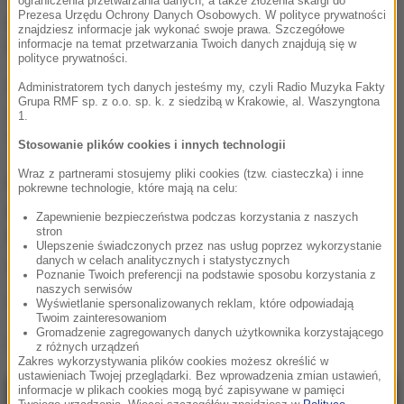
ograniczenia przetwarzania danych, a także złożenia skargi do
Prezesa Urzędu Ochrony Danych Osobowych. W polityce prywatności
prawnych blokowanie głosowanych poprawek do
znajdziesz informacje jak wykonać swoje prawa. Szczegółowe
informacje na temat przetwarzania Twoich danych znajdują się w
budżetu.
polityce prywatności.
Wniosek o odwołanie Marka Kuchcińskiego to jego
Administratorem tych danych jesteśmy my, czyli Radio Muzyka Fakty
Grupa RMF sp. z o.o. sp. k. z siedzibą w Krakowie, al. Waszyngtona
właśnie obarcza odpowiedzialnością za to, że
1.
"budżet nie został uchwalony w sposób legalny".
Stosowanie plików cookies i innych technologii
Wraz z partnerami stosujemy pliki cookies (tzw. ciasteczka) i inne
Mimo wagi zarzutów budżet został już podpisany
pokrewne technologie, które mają na celu:
przez prezydenta, a sam wniosek o zastąpienie
Zapewnienie bezpieczeństwa podczas korzystania z naszych
stron
Marka Kuchcińskiego Rafałem Grupińskim nie ma
Ulepszenie świadczonych przez nas usług poprzez wykorzystanie
danych w celach analitycznych i statystycznych
szans na przyjęcie przez Sejm.
Poznanie Twoich preferencji na podstawie sposobu korzystania z
naszych serwisów
(mpw)
Wyświetlanie spersonalizowanych reklam, które odpowiadają
Twoim zainteresowaniom
Gromadzenie zagregowanych danych użytkownika korzystającego
Źródło: RMF FM
z różnych urządzeń
Zakres wykorzystywania plików cookies możesz określić w
ustawieniach Twojej przeglądarki. Bez wprowadzenia zmian ustawień,
informacje w plikach cookies mogą być zapisywane w pamięci