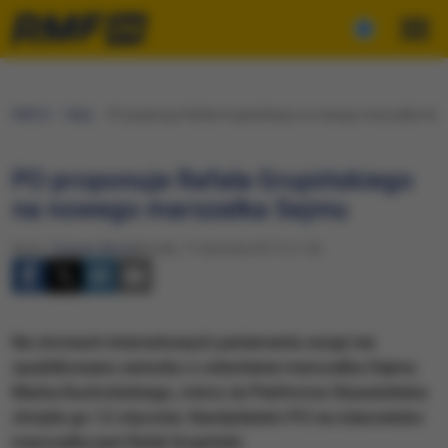
RMF24
Fakty
PO proponuje Rafała Grupińskiego na nowego marszałka Sej
PO proponuje Rafała Grupińskiego
na nowego marszałka Sejmu
Autor:
Tomasz Skory
Wtorek, 17 stycznia 2017 (11:16)
Na stronach internetowych parlamentu wciąż nie
opublikowano wniosku o odwołanie marszałka Sejmu
Marka Kuchcińskiego, mimo że Platforma Obywatelska
złożyła go 12 stycznia. Kandydatem PO na stanowisko
marszałka jest Rafał Grupiński.